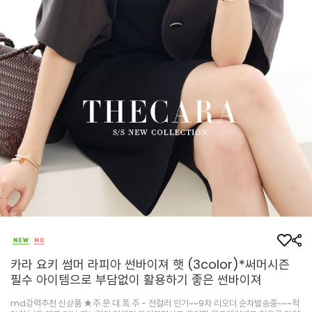
카라 요키 썸머 라피아 썬바이져 햇 (3color)*써머시즌
필수 아이템으로 부담없이 활용하기 좋은 썬바이져
md강력추천 신상품 ★주.문.대.폭.주 - 전컬러 인기~~9차 리오더 순차발송중~~~적