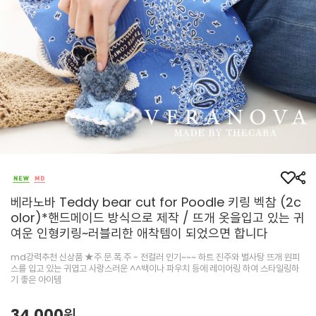
베라노바 Teddy bear cut for Poodle 키링 벡참 (2c
olor)*핸드메이드 방식으로 제작 / 뜨개 옷을입고 있는 귀
여운 인형키링~러블리한 애착템이 되었으면 합니다
md강력추천 신상품 ★주.문.폭.주 - 전컬러 인기~~~ 하트 진주와 별사탕 뜨개 원피
스를 입고 있는 귀엽고 사랑스러운 ^^백이나 파우치 등에 레이어링 하여 스타일링하
기 좋은 아이템
34,000원