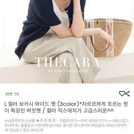
L 컬러 보카시 와이드 햇 (3color)*차르르하게 흐르는 핏
이 특징인 버킷햇 / 컬러 믹스매치가 고급스러운^^
md강력추천 신상품 ★주.문.폭.주 - 전컬러 인기~~카키 네이비 인기~~~여성스럽고
우아하게~ 돌돌말아 가방안에 넣기에도 용이한 컨디션이라 부담없이~자외선 완벽하
게 차단하기 좋은 와이드핏