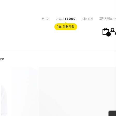
고객서비스
로그인
가입시
+5000
마이쇼핑
1초 회원가입
0
re