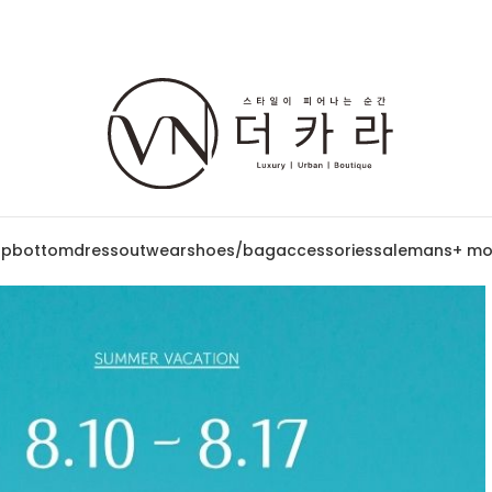
op
bottom
dress
outwear
shoes/bag
accessories
sale
mans
+ mo