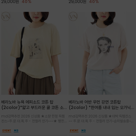
29,000
원
40%
29,000
원
40%
베라노바 뉴욕 에피소드 코튼 탑
베라노바 어반 우먼 강연 코튼탑
(2color)*얇고 부드러운 쿨 코튼 소재
(2color) *한여름 내내 입는 오가닉
/ 릴렉스드 핏 (Relaxed Fit) 편안하
강연 코튼 / Partial Printing/라인
md강력추천 2026 신상품 ★소량 한정 득템
md강력추천 2026 신상품 ★대박 득템찬스
고 자연스러운 멋이 있는 핏으로 여름내
워크 (Line Work) & 스케치/감각적
찬스~주.문.대.폭.주 - 전컬러 인기~~~★ 쨍한듯
~~ 주.문.대.폭.주 - 전컬러 인기~순차발송중~★
내 편하고 감각적으로 입으세요
인 아트워크 프린트가 시선을 끄는 루즈
세련된 컬러감에 빈티지한 무드의 아트 프린팅과
시원한 터치감의 오가닉 강연 코튼 소재로 편안
핏 강연티셔츠
내추럴한 컬러감이 매력적인 티셔츠/여유로운
한 착용감을 선사하며, 자연스럽게 떨어지는 실루
실루엣과 부드러운 터치감으로 편안하게 착용
엣이 편안하며 ★도회적인 무드로 루즈하게 단독