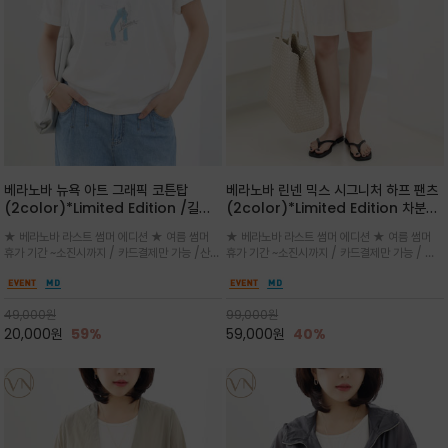
베라노바 뉴욕 아트 그래픽 코튼탑
베라노바 린넨 믹스 시그니처 하프 팬츠
(2color)*Limited Edition /길어
(2color)*Limited Edition 차분한
진 여름의 끝자락까지 멋스럽게 연출하
길이감 허벅지 라인에서 부담없이 길어
★ 베라노바 라스트 썸머 에디션 ★ 여름 썸머
★ 베라노바 라스트 썸머 에디션 ★ 여름 썸머
세요 ^^
진 여름의 끝자락까지 멋스럽게 연출하
휴가 기간 ~소진시까지 / 카드결제만 가능 /산뜻
휴가 기간 ~소진시까지 / 카드결제만 가능 / 앞
세요 ^^
한 컬러를 바탕으로 블루 컬러의 NEW YORK
쪽 원턱 디테일과 여유 있는 실루엣이 자연스럽
레터링과 감각적인 일러스트 프린트가 어우러져
게 체형을 커버해 우아한 비율을 완성
세련된 포인트
49,000
원
99,000
원
20,000
원
59%
59,000
원
40%