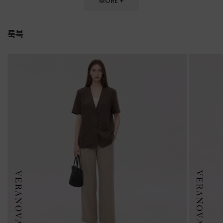
MORE +
룩북