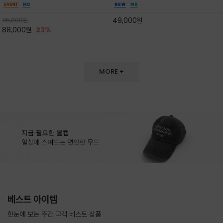
도 손색이 없고,리조트룩까지 만능/답답하지 않
한 터치감~★여름에 오히려 이런티을 입으셔야
은 네크라인과 여유 있는 롱 기장으로 체형을 커
자외선 / 냉방차단은 물론 꾸안꾸 세련미~캐쥬얼
49,000
원
115,000
원
버하면서도 여리여리한 무
을 즐기실수 있습니다^^
88,000
원
23%
MORE +
베스트 아이템
한눈에 보는 주간 고객 베스트 상품