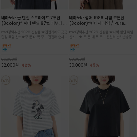
베라노바 쿨 텐셀 스트라이프 7부탑
베라노바 썸머 1986 나염 코튼탑
(3color)* 써머 텐셀 97% 피부에 닿
(3color)*빈티지 나염 / Pure
는 순간 느껴지는 쿨링 터치의 여름 텐셀
Organic Cotton 100% 가볍게 입
md강력추천 2026 신상품 ★간절기에도 굿굿
md강력추천 2026 신상품 ★대박 할인 득템
소재
어도 룩에 감도가 살아나는 베라노바 스
한정 득템 찬스★주.문.대.폭.주 - 전컬러 순차발
찬스~~★ 주.문.대.폭.주 - 전컬러 순차발송중
튜디오 티셔츠
송중~3차 리오더~~★스트라이프 패턴에 여유
~~★살에 닿는 시원한 촉감 강연 코튼 소재로 여
있는 드롭숄더와 7부 소매가 더해져 팔 라인을
유 있는 핏과 경쾌한 기장감이 자연스럽게 체형
자연스럽게 커버해주는 아이템/얇고 가벼운 터
을 커버/빈티지한 레터링 프린트가 은근한 포인
치감으로 편안
트가 되어 데님이나 린넨 팬츠와 감
56,000
원
59,000
원
32,000
원
42%
30,000
원
49%