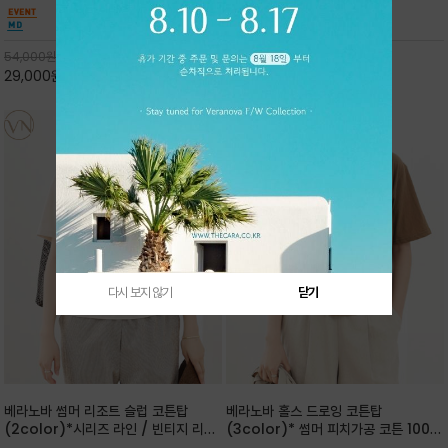
핏 강연티셔츠
안함을 동시에 느낄수 있으며 차분하고 필요한
한 착용감을 선사하며, 자연스럽게 떨어지는 실루
컬러웨이로 단독 또는 린넨 자켓/ 여름점퍼 안에
엣이 편안하며 ★도회적인 무드로 루즈하게 단독
코디하기 만능템 입니다^^
으로도 포인트가 되며, 데일리 활
54,000
원
65,000
원
29,000
원
46%
30,000
원
53%
다시 보지 않기
닫기
베라노바 썸머 리조트 슬럽 코튼탑
베라노바 홀스 드로잉 코튼탑
(2color)*시리즈 라인 / 빈티지 리조
(3color)* 썸머 피치가공 코튼 100프
트 무드의 은은한 슬럽 조직감이 느껴지
로 / 에스파스(Espace) 드로잉 여백