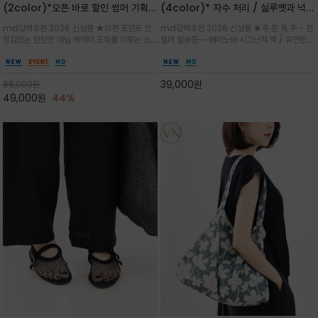
(2color)*오픈 바로 할인 썸머 기획
(4color)* 자수 처리 / 실루엣과 넉넉
★데님, 팬츠, 원피스는 물론 출근룩, 주
한 수납력을 자랑하는 베라노바의 에센
md강력추천 2026 신상품 ★와펜 포인트 안
md강력추천 2026 신상품 ★주.문.폭.주 - 전
말 모임룩, 여행룩까지 ~
셜 숄더백
정감있는 탄탄한 데님 배색이 조화를 이루는 쇼
컬러 발송중~~ 베라노바 시그닌쳐 백 / 유연한
퍼백/넉넉한 수납공간으로 데일리부터 여행까지
텍스처가 몸에 자연스럽게 감기며, 넓은 스트랩
클래식한 네이비·아이보리 스트라이프와 산뜻한
설계로 어깨의 피로도를 낮춰 편안한 착용/가볍
스카이블루 컬러가 너무 이쁜 쇼퍼백
게 들수록 더욱 멋스러운 크링클 텍스처의 데일
39,000
원
88,000
원
리 숄더백
49,000
원
44%