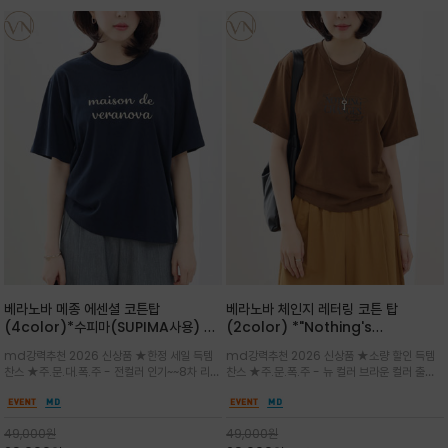
베라노바 메종 에센셜 코튼탑
베라노바 체인지 레터링 코튼 탑
(4color)*수피마(SUPIMA사용) 레
(2color) *"Nothing's
귤러한 사이즈로 편안한 착용감을 전하
change"아무것도 하지않으면 아무일
md강력추천 2026 신상품 ★한정 세일 득템
md강력추천 2026 신상품 ★소량 할인 득템
는 레터링 티셔츠
도 일어나지않는것/감각적인 레터링 프
찬스 ★주.문.대.폭.주 - 전컬러 인기~~8차 리오
찬스 ★주.문.폭.주 - 뉴 컬러 브라운 컬러 출시~
린팅이 돋보이는 베라노바 티셔츠
더 ~화이트 입고 ★ 데일리 아이템 /고유의 그래
전컬러 인기~~~2차 리오더 ★블랙 레터링으로
픽이나 컬러 조합을 통해 'Essential'한 무드를
무드를 만들고 기본 베이스의 컬러감이라 출근시
트렌디하게 해석/범용성이 좋아 여름내내 입기
팬츠나 데님등에 모두 잘 어울리는 디자인 /부드
49,000
원
49,000
원
좋은 컬러웨이와 디자인입니다^^
럽고 유연한 코튼 소재로 편안