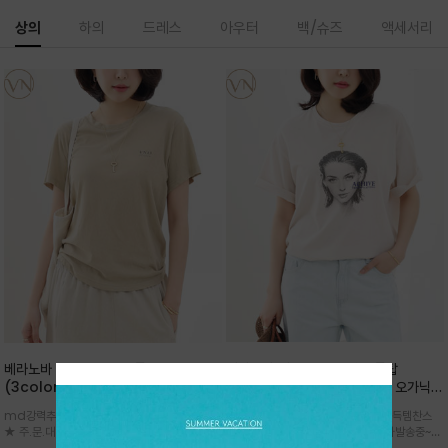
상의
하의
드레스
아우터
백/슈즈
액세서리
베라노바 심플 VN13 코튼탑
베라노바 어반 우먼 강연 코튼탑
(3color)*썸머 바이오 강연/ 스판 너
(2color) *한여름 내내 입는 오가닉
무 좋고 옷감 시원한 프리미엄 소재 / 군
강연 코튼 / Partial Printing/라인
md강력추천 2026 신상품 ★한정 대박 세일
md강력추천 2026 신상품 ★대박 득템찬스
더더기 없이 깔끔한 무드가 매력적인
워크 (Line Work) & 스케치/감각적
★ 주.문.대.폭.주 - 전컬러 인기~순차발송중
~~ 주.문.대.폭.주 - 전컬러 인기~순차발송중~★
VN13 코튼 티셔츠
인 아트워크 프린트가 시선을 끄는 루즈
~~3차 리오더 ★ 기분좋게 적당히 슬림하게~ 편
시원한 터치감의 오가닉 강연 코튼 소재로 편안