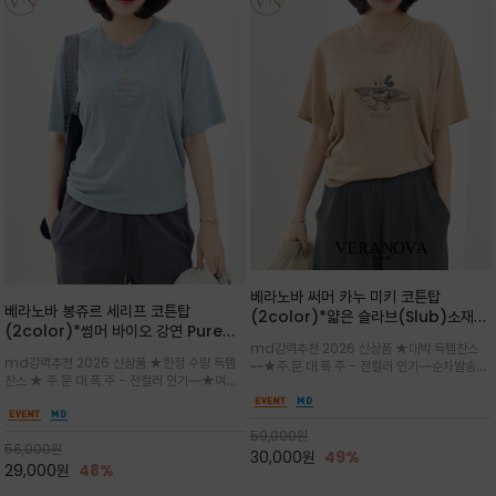
베라노바 써머 카누 미키 코튼탑
베라노바 봉쥬르 세리프 코튼탑
(2color)*얇은 슬라브(Slub)소재
(2color)*썸머 바이오 강연 Pure
부드럽고 폭염에도 시원하게 착용 가능
md강력추천 2026 신상품 ★대박 득템찬스
Cotton / 세리프 폰트를 선택하고 감
하며, 몸에 잘 달라붙지 않아 쾌적
md강력추천 2026 신상품 ★한정 수량 득템
~~★주.문.대.폭.주 - 전컬러 인기~~순차발송중
성적인 프랑스어 수식어를 조합
찬스 ★ 주.문.대.폭.주 - 전컬러 인기~~★여름
~★썸머 무드의 프린트가 매력적이며 여유 있는
의 시원한 감성/자연스러운 필기체 파리지앵의
드롭숄더 핏과 부드러운 라운드넥이 편안하며, 앞
여유로운 감성/피부에 닿는 순간 기분 좋은 청량
면 캐릭터 프린트가 캐주얼한 포인트를 더해줍니
한 원단을 사용해 데일리 코디 만능 아이템
59,000
원
다.
56,000
원
30,000
원
49%
29,000
원
48%