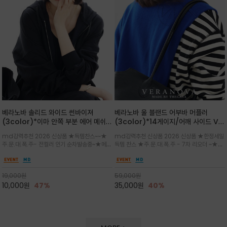
베라노바 솔리드 와이드 썬바이져
베라노바 울 블랜드 어부바 머플러
(3color)*이마 안쪽 부분 에어 메쉬
(3color)*14게이지/어깨 사이드 VN
(Air-Mesh) 쾌적하고 편하게 / 베라
브랜드 스카시 편직 기법 /시선을 사로
md강력추천 2026 신상품 ★득템찬스~~★
md강력추천 신상품 2026 신상품 ★한정세일
노바 심볼 전사 인쇄(Transfer
잡는 감각적인 레이어드 니트 어부바숄/
주.문.대.폭.주- 전컬러 인기 순차발송중~★메쉬
득템 찬스 ★주.문.대.폭.주 - 7차 리오더 ~★셔
Printing)뒷밴딩으로 사이즈 조절이 가
뒷면의 은은한 V자 조직감과 부드러운
쿠션 마감으로 이마 눌림을 최소화하고, 하루 종
츠나 원피스 위에 가볍게 걸쳐 스타일리시한 포
능해 누구나 안정적으로 착용
터치감으로 완성도를 높였으며, 단조로
일 보송보송한 스킨케어 핏(Skin-care fit)을
인트를 주기 좋으며, 소매 끝단에 위치한 실버
운 코디에 특별한 무드를 더해줄 아이템
유지심플한 로고 포인트와 세련된 컬러로 일상,골
'VN' 메탈 로고 장식이 브랜드의 정체성과 고급
19,000
원
59,000
원
프,여행까지~~
스러움을 동시에
10,000
원
47%
35,000
원
40%