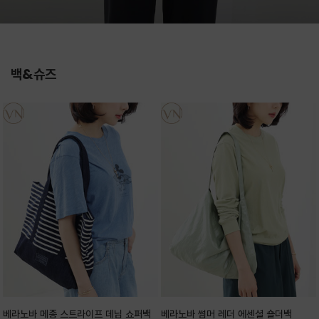
백&슈즈
베라노바 메종 스트라이프 데님 쇼퍼백
베라노바 썸머 레더 에센셜 숄더백