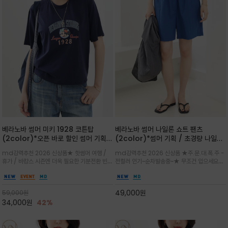
베라노바 썸머 미키 1928 코튼탑
베라노바 썸머 나일론 쇼트 팬츠
(2color)*오픈 바로 할인 썸머 기획
(2color)*썸머 기획 / 초경량 나일론
★ 한정수량 제작 ★ 오가닉 코튼으로
(Lightweight): 입은 듯 안 입은 듯
md강력추천 2026 신상품★ 핫썸머 여행 /
md강력추천 2026 신상품 ★주.문.대.폭.주 -
빈티지 프린트로 여름 하의와 모두 잘어
가벼운 아이템 / 여행 / 일상 / 운동 모
휴가 / 바캉스 시즌엔 더욱 필요한 기분전환 빈티
전컬러 인기~순차발송중~★ 무조건 입으세요~~
울리는 그래픽
두 가능한 아이템
지 무드가 돋보이는 에센셜★네이비와 차분한 카
폭염과 장마 꿉꿉함이 지속되는 한여름날 필수템
키 컬러 위에 빈티지한 크랙 효과의 레트로 감성
입니다^^가볍고 드라이한 터치감의 나일론 소
그래픽을 더해 캐주얼하면서도 세련된 분위기를
재로 완성한 자연스럽게 어우러져 출근룩, 여행
49,000
원
59,000
원
완성
룩, 모임룩, 데일리룩까지 다양하게
34,000
원
42%