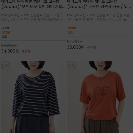
베라노바 뉴욕 애플 캡슬리브 코튼탑
베라노바 뤼네뜨 세인트 코튼탑
(2color)*오픈 바로 할인 썸머 기획
(2color)* 시원한 강연사 사용 / 얇고
★ 한정수량 제작 ★ 강연 코튼으로 빈
가벼우면서도 실의 꼬임 덕분에 원단이
md강력추천 2026 신상품★ 핫썸머 여행 /
md강력추천 2026 신상품 ★소량 한정 득템
티지 프린트로 여름 하의와 모두 잘어울
피부에 잘 달라붙지 않아 통기성이 탁월
휴가 / 바캉스 시즌엔 더욱 필요한 기분전환 빈티
찬스~★주.문.폭.주 - 전컬러 순차발송중~★ 감
리는 그래픽
지 무드★ 부드럽고 유연한 강연 코튼 소재로 피
각적인 선글라스 프린트/안정감 있는 라운드 넥
부에 산뜻하게 닿는 프리미엄 /답답함 없는 라운
라인과 여유 있는 스탠다드 핏으로 부담 없이 착
드 넥라인과 자연스럽게 어깨를 감싸는 캡슬리브
용/과하지 않은 프린트 디테일이 룩에 세련된 위
디자인이 팔 라인을 더욱 날씬
트를 더해 데일리 룩에 포인트
54,000
원
59,000
원
30,000
원
44%
34,000
원
42%