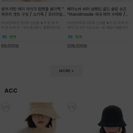
썸머 라탄 래더 라이크 탑핸들 숄더백 *
베라노바 써머 샴페인 골드 슬링 슈즈
파우치 셋트 구성 / 소가죽 / 프리미엄
*Handmade 국내 제작 수제화 /은
라탄 / 내추럴한 라탄 짜임과 블랙 레더
은한 펄감의 레더 텍스처가 발끝을 고급
md강력추천 2026 신상품 ★주.문.폭.주 -
md강력추천 2026 신상품 ★주.문.대.폭.주 -
라이크 배색이 조화롭게 어우러진 탑핸
스럽게 밝혀주는 슬링백 플랫슈
주.문.대.폭.주 - 6차 출고중~/ 촘촘하면서도 입
제작기간 2주 이상 소요~~토 쉐입이 발끝까지 세
들 숄더백
체감 있는 라탄 조직이 여름 무드를 고급스럽게
련된 무드와 발등에 스트랩과 로고 메탈 장식/깔
만들며 부드러운 곡선의 바스켓 실루엣에 넉넉한
끔한 디자인과 베이직한 컬러감으로 높은 활용도
수납감이 느껴지고 탑핸들과 숄더 스트랩으로 다
를 전해주는 디자인 / 데일리 룩부터 포멀한 스타
89,000
원
208,000
원
양한 연출이
일까지 두루 잘 어울리는 활2
MORE +
ACC