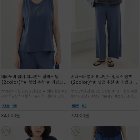
베라노바 썸머 피그먼트 릴렉스 탑
베라노바 썸머 피그먼트 릴렉스 팬츠
(2color)*★ 셋업 추천 ★ 가볍고 부
(2color)*★ 셋업 추천 ★ 가볍고 부
드러운 터치감이 돋보이는 피그먼트 코
드러운 터치감이 돋보이는 피그먼트 코
md강력추천 2026 신상품 ★ 썸머 한정 수량
md강력추천 2026 신상품 ★ 썸머 한정 수량
튼 소재로 완성
튼 소재로 완성
제작 / 일상 / 여행 / 라운지 / 비행기 / 조식 /
제작 / 일상 / 여행 / 라운지 / 비행기 / 조식 /
꾸안꾸 이지 컴포트 라인으로 얇고 부드러운 피
꾸안꾸 이지 컴포트 라인으로 얇고 부드러운 피
그먼트로 제작되어 편하고 가볍게 후회없으실 아
그먼트로 제작되어 편하고 가볍게 후회없으실 아
이템 입니다
이템 입니다
34,000
원
72,000
원