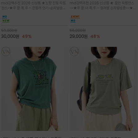
md강력추천 2026 신상품 ★소량 한정 득템
md강력추천 2026 신상품 ★ 할인 득템찬스
는 가벼운 코튼 터치의 반팔 티셔츠입니
의 미를 살려 말의 윤곽선만 스케치하여
찬스~★주.문.폭.주 - 전컬러 인기~순차발송중
~~★주.문.대.폭.주 - 컬러별 순차발송중~~★프
다
감성을 담은 아이템
~★휴양지의 무드를 살려, 색이 바랜 듯한 세피
랑스 감성의 포근하면서도 우아한 무드를 담은
아(Sepia)나 파스텔 톤의 해변 풍경으로 세련
말(Horse) 드로잉 티셔츠는 여유로운 실루엣과
된 뮤트톤 컬러 팔레트로 빈티지한 무드의 선샤
감각적인 아트워크로 고급스러운 여름 스타일링
인 프린트가 더해져 담백하면서도 감각
을 완성할 수 있습니다
59,000
원
56,000
원
30,000
원
49%
29,000
원
48%