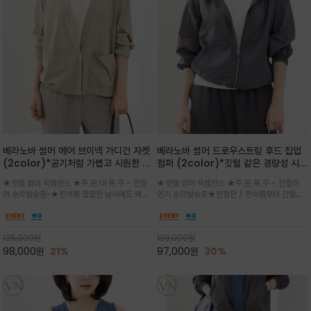
베라노바 썸머 에어 브이넥 가디건 자켓
베라노바 썸머 드로우스트링 후드 집업
(2color)*공기처럼 가볍고 시원한 나
점퍼 (2color)*깃털 같은 경량성 시원
일론 에어 라인 / 마더 오브 자캐 버튼 /
한 프리미엄 나일론 /볼륨 핏
★핫템 썸머 득템찬스 ★주.문.대.폭.주 - 전컬
★핫템 썸머 득템찬스 ★주.문.폭.주 - 전컬러
브이넥 디자인이라 부담없이 쓱쓱~걸치
(Volume Fit)가볍지만 입체적인 실
러 순차발송중~★한여름 꿉꿉한 날씨에도 쾌적
인기 순차발송중★한정판 / 한여름부터 간절기
는 꾸안꾸!!가볍고 바스락한 나일론 블렌
루엣을 유지하는 구조적 디자인
함을 유지하는 나일론 소재 브이넥 가디건 스타
까지~후드 스트링과 프런트 지퍼, 밴딩 소매, 밑
드 소재감이 세련된 무드를 더해주는 가
일 자켓은 가벼운 무게감과 방수성 덕분에 여름
단 스토퍼 디테일로 핏 조절이 가능해 실용적/바
디건 스타일
철 활용도 만점 / 모던한 디자인으로 이너와 팬츠
스락한 텍스처가 몸에 달라붙지 않아 산뜻하며
125,000
원
139,000
원
등과 밸런스를 맞춥니다
가볍게 비치는 세련된후드
98,000
원
21%
97,000
원
30%