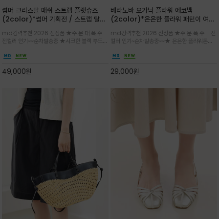
썸머 크리스탈 매쉬 스트랩 플랫슈즈
베라노바 오가닉 플라워 에코백
(2color)*썸머 기획전 / 스트랩 탈착
(2color)*은은한 플라워 패턴이 여름
하지않고 편하게 신으셔도 되는 타입~섬
룩에 산뜻한 포인트를 더해주는 코튼 에
md강력추천 2026 신상품 ★주.문.대.폭.주 -
md강력추천 2026 신상품 ★주.문.폭.주 - 전
세한 메쉬 짜임 위로 은은하게 반짝이는
코백
전컬러 인기~~순차발송중 ★시크한 블랙 부드러
컬러 인기~순차발송중~~★ 은은한 플라워톤이
크리스탈 디테일을 더한 플랫슈즈
운 그레이 컬러로 구성되어 룩에 세련되게 매치
룩에 방해되지않고 시원한 여름무드에 잔잔하고
하게 좋으며 가볍고 시원해 데일리 만능 아이템 /
고급스럽게 내추럴한 감성의 천연 오가닉 코튼소
와이드 팬츠와 함께 데일리룩·출근룩 포인트
재/내부 포켓과 VERANOVA 자수 디테일이 더
49,000
원
29,000
원
해져 완성