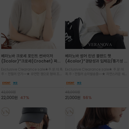
베라노바 크로셰 포인트 썬바이저
베라노바 썸머 린넨 블랜드 햇
(3color)*크로셰(Crochet) 짜임
(4color)*경량성과 입체감/통기성 좋
포인트가 있는 썬바이저/내추럴하고 페
은 짜임과 가벼운 착용감으로 여름 내내
Exclusive Clearance sale★주.문.대.폭.
Exclusive Clearance sale★ 주.문.대.
미닌한 무드를 연출/벨크로 타입이라 휴
쾌적하게 착용/ 뒷트임 있어서 헤어스타
주 - 전컬러 인기~~★ 유연한 챙으로 형태 조절
폭.주 -전컬러 순차발송중~~★ 자연스러운 쉐입
대도 간편
일링에도 편하게 쓰실수 있습니다
이 자유로운 크로셰 바이저/ 딱딱하지 않아 돌돌
과 은은한 로고 디테일이 더해져 데일리룩에 세
말아 휴대하기 좋고, 챙의 모양을 살짝 바꿀 수 있
련된 포인트/베이직한 컬러 구성으로 어떤 스타
는 스타일/데일리부터 휴양지까지 스타일과 실
일에도 손쉽게 매치되며, 휴양지부터 일상까지 활
42,000
원
48,000
원
용성을 모두 갖춘 아이템
용도 높은 아이템
22,000
원
47%
21,000
원
56%