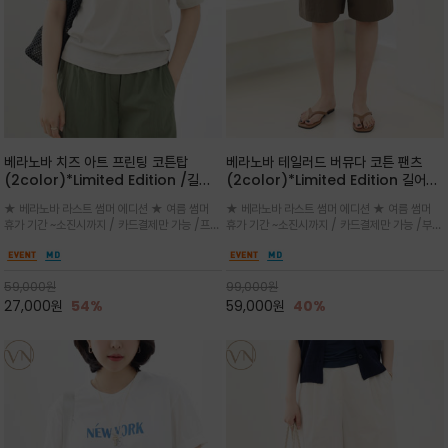
베라노바 치즈 아트 프린팅 코튼탑
베라노바 테일러드 버뮤다 코튼 팬츠
(2color)*Limited Edition /길어
(2color)*Limited Edition 길어진
진 여름의 끝자락까지 멋스럽게 연출하
여름의 끝자락까지 멋스럽게 연출하세요
★ 베라노바 라스트 썸머 에디션 ★ 여름 썸머
★ 베라노바 라스트 썸머 에디션 ★ 여름 썸머
세요 ^^
^^
휴가 기간 ~소진시까지 / 카드결제만 가능 /프론
휴가 기간 ~소진시까지 / 카드결제만 가능 /부드
트의 미니 레터링과 백라인의 감각적인 치즈 일
러운 프리미엄 코튼 블랜드 자연스러운 텍스처와
러스트 프린트가 더해져 과하지 않으면서도 세련
은은한 매트 컬러가 고급스러운 분위기
된 포인트를 완성
59,000
원
99,000
원
27,000
원
54%
59,000
원
40%