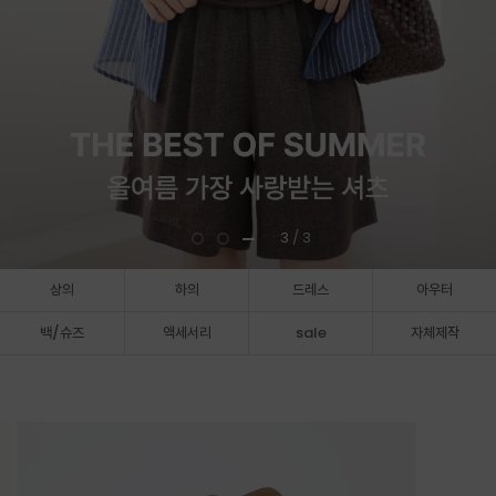
3
/ 3
상의
하의
드레스
아우터
백/슈즈
액세서리
sale
자체제작