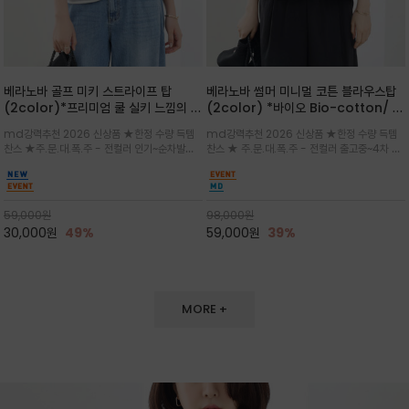
베라노바 골프 미키 스트라이프 탑
베라노바 썸머 미니멀 코튼 블라우스탑
(2color)*프리미엄 쿨 실키 느낌의 폴
(2color) *바이오 Bio-cotton/ 시
리소재와 스판으로 한 경쾌하게 여름내
원한 터치 / 나일론 블랜드 / 티셔츠처
md강력추천 2026 신상품 ★한정 수량 득템
md강력추천 2026 신상품 ★한정 수량 득템
내 ★골프 미키티 포함 구매및 20만원
럼 편안하지만 블라우스처럼 단정한 무
찬스 ★주.문.대.폭.주 - 전컬러 인기~순차발송
찬스 ★ 주.문.대.폭.주 - 전컬러 출고중~4차 리
넘는 구매고객님께는 타이틀리스트 베라
드가 느껴지는 코튼 블라우스 탑
중~★ 화이트 바탕에 그레이·스카이블루 스트라
오더 ★ 넥라인과 뒷 지퍼로 완성도가 높으며 가
노바 골프공 2피스 3구 증정(소진시 마
이프가 산뜻한 컬러감을 연출/안정감 있는 라운
볍게 퍼지는 박시한 실루엣과 크롭 기장이 하체
감)★
드 넥라인과 여유있는 스탠다드 핏으로 여름내내
를 길어 보이게 해주며 와이드 팬츠와 셋업
이쁘게 입으세요 ^^
59,000
원
98,000
원
30,000
원
49%
59,000
원
39%
MORE +