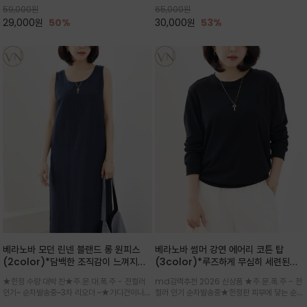
59,000
원
65,000
원
으로도 포인트가 되며, 데일리 활
29,000
원
50%
30,000
원
53%
베라노바 모던 린넨 블랜드 롱 원피스
베라노바 썸머 강연 에어리 코튼 탑
(2color)*담백한 조직감이 느껴지는
(3color)*루즈하게 무심히 세련된핏/
린넨 블렌드 소재로 완성된 슬리브리스
여름 원단 공기처럼 가벼운 촉감/바람을
★한정 수량 대박 찬★주.문.대.폭.주 - 전컬러
md강력추천 2026 신상품 ★주.문.폭.주 - 전
롱 원피스
품은 시원함: 우수한 통기성
인기~ 순차발송중~3차 리오더 ~★가디건이나
컬러 인기 순차발송중★한정판 피부에 닿는 순간
린넨 자켓을 가볍게 걸치면 세련된 오피스룩으로
느껴지는 프리미엄 강연면의 고슬고슬하고 산뜻