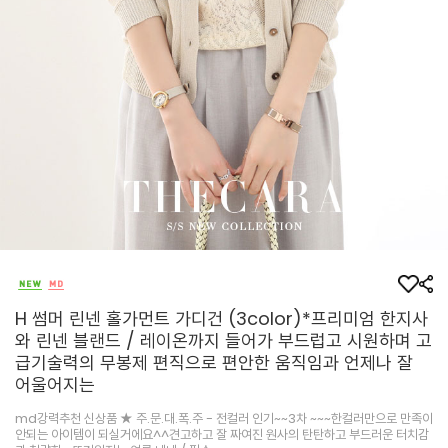
H 썸머 린넨 홀가먼트 가디건 (3color)*프리미엄 한지사
와 린넨 블랜드 / 레이온까지 들어가 부드럽고 시원하며 고
급기술력의 무봉제 편직으로 편안한 움직임과 언제나 잘
어울어지는
md강력추천 신상품 ★ 주.문.대.폭.주 - 전컬러 인기~~3차 ~~~한컬러만으로 만족이
안되는 아이템이 되실거에요^^견고하고 잘 짜여진 원사의 탄탄하고 부드러운 터치감