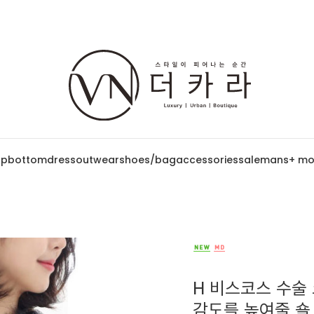
op
bottom
dress
outwear
shoes/bag
accessories
sale
mans
+ mo
H 비스코스 수술 
감도를 높여줄 숄