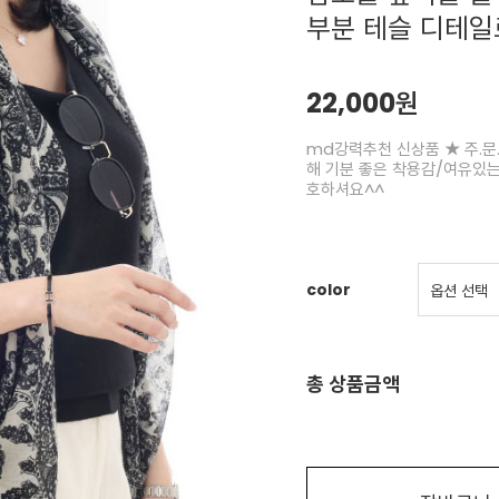
부분 테슬 디테일
22,000원
md강력추천 신상품 ★ 주.문
해 기분 좋은 착용감/여유있
호하셔요^^
color
총 상품금액