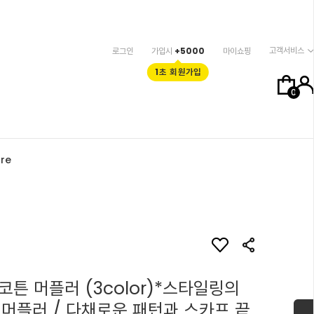
고객서비스
로그인
가입시
+5000
마이쇼핑
1초 회원가입
0
re
코튼 머플러 (3color)*스타일링의
 머플러 / 다채로운 패턴과 스카프 끝