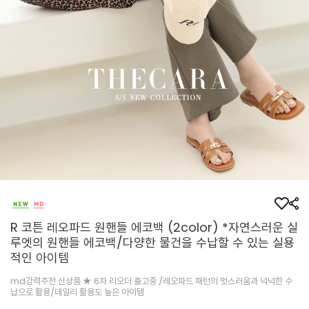
R 코튼 레오파드 원핸들 에코백 (2color) *자연스러운 실
루엣의 원핸들 에코백/다양한 물건을 수납할 수 있는 실용
적인 아이템
md강력추천 신상품 ★ 6차 리오더 출고중 /레오파드 패턴의 멋스러움과 넉넉한 수
납으로 활용/데일리 활용도 높은 아이템