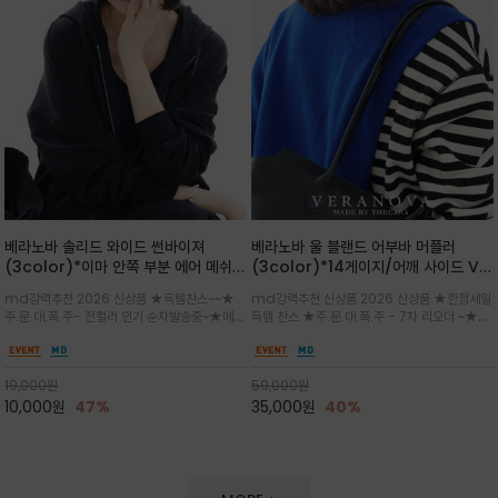
베라노바 솔리드 와이드 썬바이져
베라노바 울 블랜드 어부바 머플러
(3color)*이마 안쪽 부분 에어 메쉬
(3color)*14게이지/어깨 사이드 VN
(Air-Mesh) 쾌적하고 편하게 / 베라
브랜드 스카시 편직 기법 /시선을 사로
md강력추천 2026 신상품 ★득템찬스~~★
md강력추천 신상품 2026 신상품 ★한정세일
노바 심볼 전사 인쇄(Transfer
잡는 감각적인 레이어드 니트 어부바숄/
주.문.대.폭.주- 전컬러 인기 순차발송중~★메쉬
득템 찬스 ★주.문.대.폭.주 - 7차 리오더 ~★셔
Printing)뒷밴딩으로 사이즈 조절이 가
뒷면의 은은한 V자 조직감과 부드러운
쿠션 마감으로 이마 눌림을 최소화하고, 하루 종
츠나 원피스 위에 가볍게 걸쳐 스타일리시한 포
능해 누구나 안정적으로 착용
터치감으로 완성도를 높였으며, 단조로
일 보송보송한 스킨케어 핏(Skin-care fit)을
인트를 주기 좋으며, 소매 끝단에 위치한 실버
운 코디에 특별한 무드를 더해줄 아이템
유지심플한 로고 포인트와 세련된 컬러로 일상,골
'VN' 메탈 로고 장식이 브랜드의 정체성과 고급
19,000
원
59,000
원
프,여행까지~~
스러움을 동시에
10,000
원
47%
35,000
원
40%