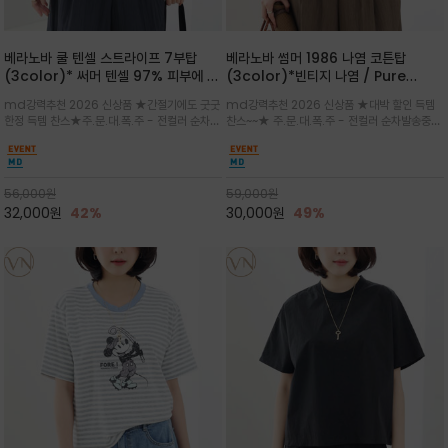
베라노바 쿨 텐셀 스트라이프 7부탑
베라노바 썸머 1986 나염 코튼탑
(3color)* 써머 텐셀 97% 피부에 닿
(3color)*빈티지 나염 / Pure
는 순간 느껴지는 쿨링 터치의 여름 텐셀
Organic Cotton 100% 가볍게 입
md강력추천 2026 신상품 ★간절기에도 굿굿
md강력추천 2026 신상품 ★대박 할인 득템
소재
어도 룩에 감도가 살아나는 베라노바 스
한정 득템 찬스★주.문.대.폭.주 - 전컬러 순차발
찬스~~★ 주.문.대.폭.주 - 전컬러 순차발송중
튜디오 티셔츠
송중~3차 리오더~~★스트라이프 패턴에 여유
~~★살에 닿는 시원한 촉감 강연 코튼 소재로 여
있는 드롭숄더와 7부 소매가 더해져 팔 라인을
유 있는 핏과 경쾌한 기장감이 자연스럽게 체형
자연스럽게 커버해주는 아이템/얇고 가벼운 터
을 커버/빈티지한 레터링 프린트가 은근한 포인
치감으로 편안
트가 되어 데님이나 린넨 팬츠와 감
56,000
원
59,000
원
32,000
원
42%
30,000
원
49%