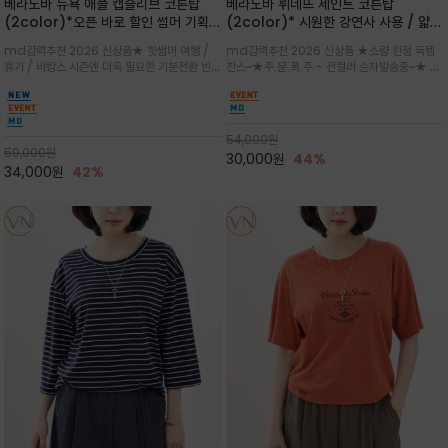
베라노바 뉴욕 애플 캡슬리브 코튼탑
베라노바 뤼네뜨 세인트 코튼탑
(2color)*오픈 바로 할인 썸머 기획
(2color)* 시원한 강연사 사용 / 얇고
★ 한정수량 제작 ★ 강연 코튼으로 빈
가벼우면서도 실의 꼬임 덕분에 원단이
md강력추천 2026 신상품★ 핫썸머 여행 /
md강력추천 2026 신상품 ★소량 한정 득템
티지 프린트로 여름 하의와 모두 잘어울
피부에 잘 달라붙지 않아 통기성이 탁월
휴가 / 바캉스 시즌엔 더욱 필요한 기분전환 빈티
찬스~★주.문.폭.주 - 전컬러 순차발송중~★ 감
리는 그래픽
지 무드★ 부드럽고 유연한 강연 코튼 소재로 피
각적인 선글라스 프린트/안정감 있는 라운드 넥
부에 산뜻하게 닿는 프리미엄 /답답함 없는 라운
라인과 여유 있는 스탠다드 핏으로 부담 없이 착
드 넥라인과 자연스럽게 어깨를 감싸는 캡슬리브
용/과하지 않은 프린트 디테일이 룩에 세련된 위
디자인이 팔 라인을 더욱 날씬
트를 더해 데일리 룩에 포인트
54,000
원
59,000
원
30,000
원
44%
34,000
원
42%