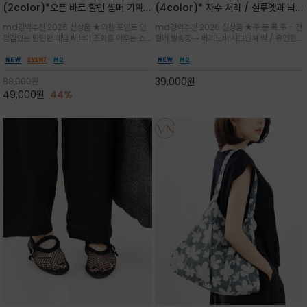
(2color)*오픈 바로 할인 썸머 기획
(4color)* 자수 처리 / 실루엣과 넉넉
★데님, 팬츠, 원피스는 물론 출근룩, 주
한 수납력을 자랑하는 베라노바의 에센
md강력추천 2026 신상품 ★와펜 포인트 안
md강력추천 2026 신상품 ★주.문.폭.주 - 전
말 모임룩, 여행룩까지 ~
셜 숄더백
정감있는 탄탄한 데님 배색이 조화를 이루는 쇼
컬러 발송중~~ 베라노바 시그닌쳐 백 / 유연한
퍼백/넉넉한 수납공간으로 데일리부터 여행까지
텍스처가 몸에 자연스럽게 감기며, 넓은 스트랩
클래식한 네이비·아이보리 스트라이프와 산뜻한
설계로 어깨의 피로도를 낮춰 편안한 착용/가볍
스카이블루 컬러가 너무 이쁜 쇼퍼백
게 들수록 더욱 멋스러운 크링클 텍스처의 데일
39,000
원
88,000
원
리 숄더백
49,000
원
44%