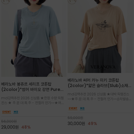
베라노바 써머 카누 미키 코튼탑
베라노바 봉쥬르 세리프 코튼탑
(2color)*얇은 슬라브(Slub)소재
(2color)*썸머 바이오 강연 Pure
부드럽고 폭염에도 시원하게 착용 가능
md강력추천 2026 신상품 ★대박 득템찬스
Cotton / 세리프 폰트를 선택하고 감
하며, 몸에 잘 달라붙지 않아 쾌적
md강력추천 2026 신상품 ★한정 수량 득템
~~★주.문.대.폭.주 - 전컬러 인기~~순차발송중
성적인 프랑스어 수식어를 조합
찬스 ★ 주.문.대.폭.주 - 전컬러 인기~~★여름
~★썸머 무드의 프린트가 매력적이며 여유 있는
의 시원한 감성/자연스러운 필기체 파리지앵의
드롭숄더 핏과 부드러운 라운드넥이 편안하며, 앞
여유로운 감성/피부에 닿는 순간 기분 좋은 청량
면 캐릭터 프린트가 캐주얼한 포인트를 더해줍니
한 원단을 사용해 데일리 코디 만능 아이템
59,000
원
다.
56,000
원
30,000
원
49%
29,000
원
48%