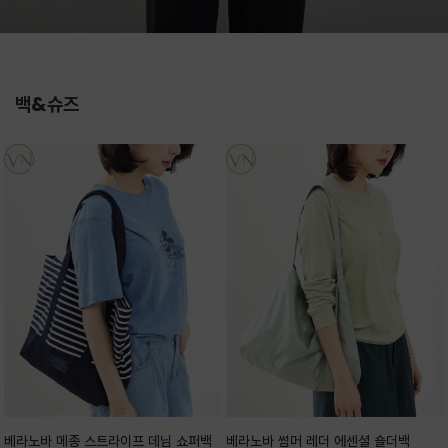
백&슈즈
베라노바 메종 스트라이프 데님 쇼퍼백
베라노바 썸머 레더 에센셜 숄더백