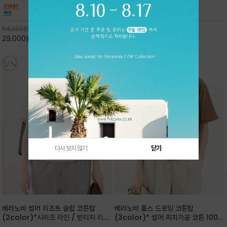
핏 강연티셔츠
안함을 동시에 느낄수 있으며 차분하고 필요한
한 착용감을 선사하며, 자연스럽게 떨어지는 실루
컬러웨이로 단독 또는 린넨 자켓/ 여름점퍼 안에
엣이 편안하며 ★도회적인 무드로 루즈하게 단독
코디하기 만능템 입니다^^
으로도 포인트가 되며, 데일리 활
54,000
원
65,000
원
29,000
원
46%
30,000
원
53%
다시 보지 않기
닫기
베라노바 썸머 리조트 슬럽 코튼탑
베라노바 홀스 드로잉 코튼탑
(2color)*시리즈 라인 / 빈티지 리조
(3color)* 썸머 피치가공 코튼 100프
트 무드의 은은한 슬럽 조직감이 느껴지
로 / 에스파스(Espace) 드로잉 여백