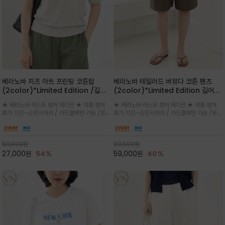
베라노바 치즈 아트 프린팅 코튼탑
베라노바 테일러드 버뮤다 코튼 팬츠
(2color)*Limited Edition /길어
(2color)*Limited Edition 길어진
진 여름의 끝자락까지 멋스럽게 연출하
여름의 끝자락까지 멋스럽게 연출하세요
★ 베라노바 라스트 썸머 에디션 ★ 여름 썸머
★ 베라노바 라스트 썸머 에디션 ★ 여름 썸머
세요 ^^
^^
휴가 기간 ~소진시까지 / 카드결제만 가능 /프론
휴가 기간 ~소진시까지 / 카드결제만 가능 /부드
트의 미니 레터링과 백라인의 감각적인 치즈 일
러운 프리미엄 코튼 블랜드 자연스러운 텍스처와
러스트 프린트가 더해져 과하지 않으면서도 세련
은은한 매트 컬러가 고급스러운 분위기
된 포인트를 완성
59,000
원
99,000
원
27,000
원
54%
59,000
원
40%