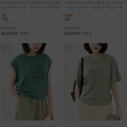
md강력추천 2026 신상품 ★소량 한정 득템
md강력추천 2026 신상품 ★ 할인 득템찬스
는 가벼운 코튼 터치의 반팔 티셔츠입니
의 미를 살려 말의 윤곽선만 스케치하여
찬스~★주.문.폭.주 - 전컬러 인기~순차발송중
~~★주.문.대.폭.주 - 컬러별 순차발송중~~★프
다
감성을 담은 아이템
~★휴양지의 무드를 살려, 색이 바랜 듯한 세피
랑스 감성의 포근하면서도 우아한 무드를 담은
아(Sepia)나 파스텔 톤의 해변 풍경으로 세련
말(Horse) 드로잉 티셔츠는 여유로운 실루엣과
된 뮤트톤 컬러 팔레트로 빈티지한 무드의 선샤
감각적인 아트워크로 고급스러운 여름 스타일링
인 프린트가 더해져 담백하면서도 감각
을 완성할 수 있습니다
59,000
원
56,000
원
30,000
원
49%
29,000
원
48%