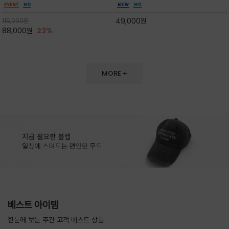
도 손색이 없고,리조트룩까지 만능/답답하지 않
한 터치감~★여름에 오히려 이런티을 입으셔야
은 네크라인과 여유 있는 롱 기장으로 체형을 커
자외선 / 냉방차단은 물론 꾸안꾸 세련미~캐쥬얼
49,000
원
115,000
원
버하면서도 여리여리한 무
을 즐기실수 있습니다^^
88,000
원
23%
MORE +
베스트 아이템
한눈에 보는 주간 고객 베스트 상품