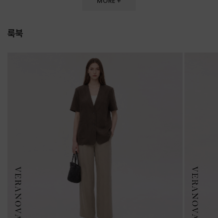
MORE +
룩북