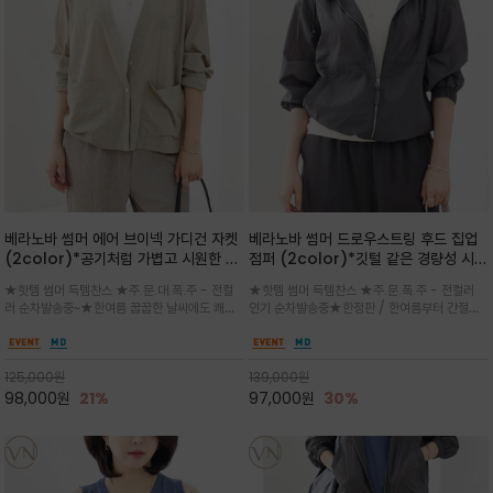
베라노바 썸머 에어 브이넥 가디건 자켓
베라노바 썸머 드로우스트링 후드 집업
(2color)*공기처럼 가볍고 시원한 나
점퍼 (2color)*깃털 같은 경량성 시원
일론 에어 라인 / 마더 오브 자캐 버튼 /
한 프리미엄 나일론 /볼륨 핏
★핫템 썸머 득템찬스 ★주.문.대.폭.주 - 전컬
★핫템 썸머 득템찬스 ★주.문.폭.주 - 전컬러
브이넥 디자인이라 부담없이 쓱쓱~걸치
(Volume Fit)가볍지만 입체적인 실
러 순차발송중~★한여름 꿉꿉한 날씨에도 쾌적
인기 순차발송중★한정판 / 한여름부터 간절기
는 꾸안꾸!!가볍고 바스락한 나일론 블렌
루엣을 유지하는 구조적 디자인
함을 유지하는 나일론 소재 브이넥 가디건 스타
까지~후드 스트링과 프런트 지퍼, 밴딩 소매, 밑
드 소재감이 세련된 무드를 더해주는 가
일 자켓은 가벼운 무게감과 방수성 덕분에 여름
단 스토퍼 디테일로 핏 조절이 가능해 실용적/바
디건 스타일
철 활용도 만점 / 모던한 디자인으로 이너와 팬츠
스락한 텍스처가 몸에 달라붙지 않아 산뜻하며
125,000
원
139,000
원
등과 밸런스를 맞춥니다
가볍게 비치는 세련된후드
98,000
원
21%
97,000
원
30%