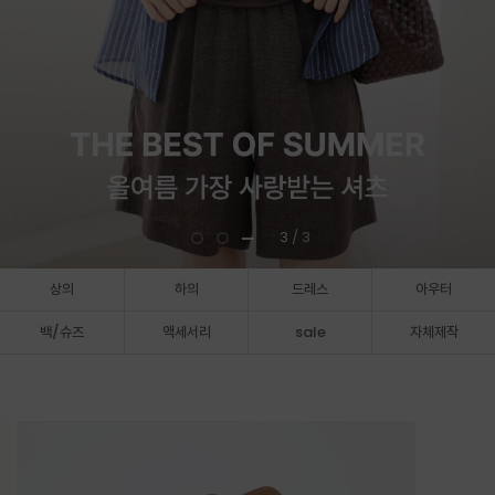
3
/ 3
상의
하의
드레스
아우터
백/슈즈
액세서리
sale
자체제작