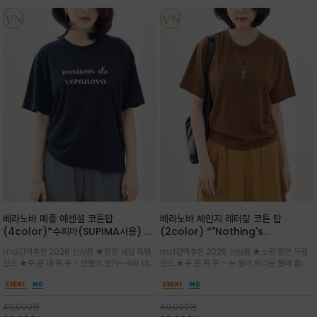
베라노바 메종 에센셜 코튼탑
베라노바 체인지 레터링 코튼 탑
(4color)*수피마(SUPIMA사용) 레
(2color) *"Nothing's
귤러한 사이즈로 편안한 착용감을 전하
change"아무것도 하지않으면 아무일
md강력추천 2026 신상품 ★한정 세일 득템
md강력추천 2026 신상품 ★소량 할인 득템
는 레터링 티셔츠
도 일어나지않는것/감각적인 레터링 프
찬스 ★주.문.대.폭.주 - 전컬러 인기~~8차 리오
찬스 ★주.문.폭.주 - 뉴 컬러 브라운 컬러 출시~
린팅이 돋보이는 베라노바 티셔츠
더 ~화이트 입고 ★ 데일리 아이템 /고유의 그래
전컬러 인기~~~2차 리오더 ★블랙 레터링으로
픽이나 컬러 조합을 통해 'Essential'한 무드를
무드를 만들고 기본 베이스의 컬러감이라 출근시
트렌디하게 해석/범용성이 좋아 여름내내 입기
팬츠나 데님등에 모두 잘 어울리는 디자인 /부드
49,000
원
49,000
원
좋은 컬러웨이와 디자인입니다^^
럽고 유연한 코튼 소재로 편안