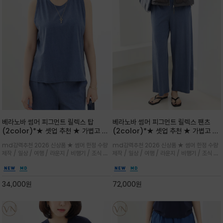
베라노바 썸머 피그먼트 릴렉스 탑
베라노바 썸머 피그먼트 릴렉스 팬츠
(2color)*★ 셋업 추천 ★ 가볍고 부
(2color)*★ 셋업 추천 ★ 가볍고 부
드러운 터치감이 돋보이는 피그먼트 코
드러운 터치감이 돋보이는 피그먼트 코
md강력추천 2026 신상품 ★ 썸머 한정 수량
md강력추천 2026 신상품 ★ 썸머 한정 수량
튼 소재로 완성
튼 소재로 완성
제작 / 일상 / 여행 / 라운지 / 비행기 / 조식 /
제작 / 일상 / 여행 / 라운지 / 비행기 / 조식 /
꾸안꾸 이지 컴포트 라인으로 얇고 부드러운 피
꾸안꾸 이지 컴포트 라인으로 얇고 부드러운 피
그먼트로 제작되어 편하고 가볍게 후회없으실 아
그먼트로 제작되어 편하고 가볍게 후회없으실 아
이템 입니다
이템 입니다
34,000
원
72,000
원