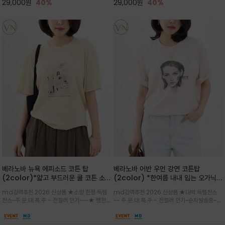
29,000
원
40%
29,000
원
40%
베라노바 뉴욕 에피소드 코튼 탑
베라노바 어반 우먼 강연 코튼탑
(2color)*얇고 부드러운 쿨 코튼 소재
(2color) *한여름 내내 입는 오가닉
/ 릴렉스드 핏 (Relaxed Fit) 편안하
강연 코튼 / Partial Printing/라인
md강력추천 2026 신상품 ★소량 한정 득템
md강력추천 2026 신상품 ★대박 득템찬스
고 자연스러운 멋이 있는 핏으로 여름내
워크 (Line Work) & 스케치/감각적
찬스~주.문.대.폭.주 - 전컬러 인기~~~★ 쨍한듯
~~ 주.문.대.폭.주 - 전컬러 인기~순차발송중~★
내 편하고 감각적으로 입으세요
인 아트워크 프린트가 시선을 끄는 루즈
세련된 컬러감에 빈티지한 무드의 아트 프린팅과
시원한 터치감의 오가닉 강연 코튼 소재로 편안
핏 강연티셔츠
내추럴한 컬러감이 매력적인 티셔츠/여유로운
한 착용감을 선사하며, 자연스럽게 떨어지는 실루
실루엣과 부드러운 터치감으로 편안하게 착용
엣이 편안하며 ★도회적인 무드로 루즈하게 단독