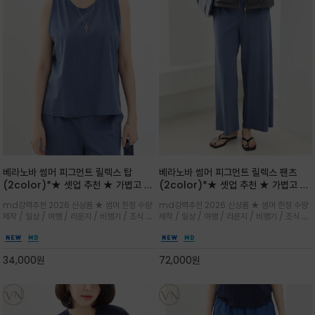
베라노바 썸머 피그먼트 릴렉스 탑
베라노바 썸머 피그먼트 릴렉스 팬츠
(2color)*★ 셋업 추천 ★ 가볍고 부
(2color)*★ 셋업 추천 ★ 가볍고 부
드러운 터치감이 돋보이는 피그먼트 코
드러운 터치감이 돋보이는 피그먼트 코
md강력추천 2026 신상품 ★ 썸머 한정 수량
md강력추천 2026 신상품 ★ 썸머 한정 수량
튼 소재로 완성
튼 소재로 완성
제작 / 일상 / 여행 / 라운지 / 비행기 / 조식 /
제작 / 일상 / 여행 / 라운지 / 비행기 / 조식 /
꾸안꾸 이지 컴포트 라인으로 얇고 부드러운 피
꾸안꾸 이지 컴포트 라인으로 얇고 부드러운 피
그먼트로 제작되어 편하고 가볍게 후회없으실 아
그먼트로 제작되어 편하고 가볍게 후회없으실 아
이템 입니다
이템 입니다
34,000
원
72,000
원