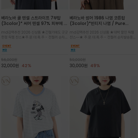
베라노바 쿨 텐셀 스트라이프 7부탑
베라노바 썸머 1986 나염 코튼탑
(3color)* 써머 텐셀 97% 피부에 닿
(3color)*빈티지 나염 / Pure
는 순간 느껴지는 쿨링 터치의 여름 텐셀
Organic Cotton 100% 가볍게 입
md강력추천 2026 신상품 ★간절기에도 굿굿
md강력추천 2026 신상품 ★대박 할인 득템
소재
어도 룩에 감도가 살아나는 베라노바 스
한정 득템 찬스★주.문.대.폭.주 - 전컬러 순차발
찬스~~★ 주.문.대.폭.주 - 전컬러 순차발송중
튜디오 티셔츠
송중~3차 리오더~~★스트라이프 패턴에 여유
~~★살에 닿는 시원한 촉감 강연 코튼 소재로 여
있는 드롭숄더와 7부 소매가 더해져 팔 라인을
유 있는 핏과 경쾌한 기장감이 자연스럽게 체형
자연스럽게 커버해주는 아이템/얇고 가벼운 터
을 커버/빈티지한 레터링 프린트가 은근한 포인
치감으로 편안
트가 되어 데님이나 린넨 팬츠와 감
56,000
원
59,000
원
32,000
원
42%
30,000
원
49%