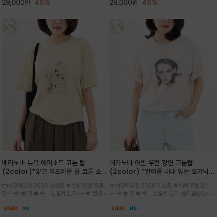
29,000
원
40%
29,000
원
40%
베라노바 뉴욕 에피소드 코튼 탑
베라노바 어반 우먼 강연 코튼탑
(2color)*얇고 부드러운 쿨 코튼 소재
(2color) *한여름 내내 입는 오가닉
/ 릴렉스드 핏 (Relaxed Fit) 편안하
강연 코튼 / Partial Printing/라인
md강력추천 2026 신상품 ★소량 한정 득템
md강력추천 2026 신상품 ★대박 득템찬스
고 자연스러운 멋이 있는 핏으로 여름내
워크 (Line Work) & 스케치/감각적
찬스~주.문.대.폭.주 - 전컬러 인기~~~★ 쨍한듯
~~ 주.문.대.폭.주 - 전컬러 인기~순차발송중~★
내 편하고 감각적으로 입으세요
인 아트워크 프린트가 시선을 끄는 루즈
세련된 컬러감에 빈티지한 무드의 아트 프린팅과
시원한 터치감의 오가닉 강연 코튼 소재로 편안
핏 강연티셔츠
내추럴한 컬러감이 매력적인 티셔츠/여유로운
한 착용감을 선사하며, 자연스럽게 떨어지는 실루
실루엣과 부드러운 터치감으로 편안하게 착용
엣이 편안하며 ★도회적인 무드로 루즈하게 단독