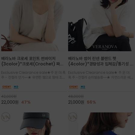
베라노바 크로셰 포인트 썬바이저
베라노바 썸머 린넨 블랜드 햇
(3color)*크로셰(Crochet) 짜임
(4color)*경량성과 입체감/통기성 좋
포인트가 있는 썬바이저/내추럴하고 페
은 짜임과 가벼운 착용감으로 여름 내내
Exclusive Clearance sale★주.문.대.폭.
Exclusive Clearance sale★ 주.문.대.
미닌한 무드를 연출/벨크로 타입이라 휴
쾌적하게 착용/ 뒷트임 있어서 헤어스타
주 - 전컬러 인기~~★ 유연한 챙으로 형태 조절
폭.주 -전컬러 순차발송중~~★ 자연스러운 쉐입
대도 간편
일링에도 편하게 쓰실수 있습니다
이 자유로운 크로셰 바이저/ 딱딱하지 않아 돌돌
과 은은한 로고 디테일이 더해져 데일리룩에 세
말아 휴대하기 좋고, 챙의 모양을 살짝 바꿀 수 있
련된 포인트/베이직한 컬러 구성으로 어떤 스타
는 스타일/데일리부터 휴양지까지 스타일과 실
일에도 손쉽게 매치되며, 휴양지부터 일상까지 활
42,000
원
48,000
원
용성을 모두 갖춘 아이템
용도 높은 아이템
22,000
원
47%
21,000
원
56%