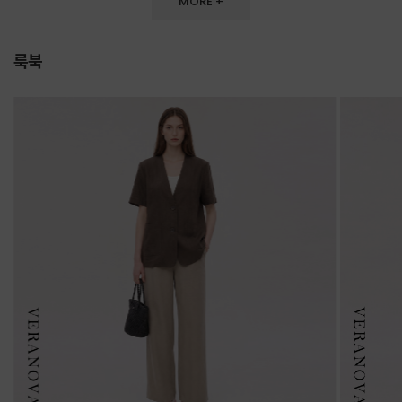
MORE +
룩북