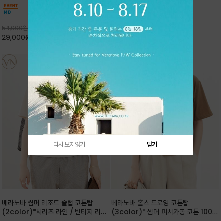
핏 강연티셔츠
안함을 동시에 느낄수 있으며 차분하고 필요한
한 착용감을 선사하며, 자연스럽게 떨어지는 실루
컬러웨이로 단독 또는 린넨 자켓/ 여름점퍼 안에
엣이 편안하며 ★도회적인 무드로 루즈하게 단독
코디하기 만능템 입니다^^
으로도 포인트가 되며, 데일리 활
54,000
원
65,000
원
29,000
원
46%
30,000
원
53%
다시 보지 않기
닫기
베라노바 썸머 리조트 슬럽 코튼탑
베라노바 홀스 드로잉 코튼탑
(2color)*시리즈 라인 / 빈티지 리조
(3color)* 썸머 피치가공 코튼 100프
트 무드의 은은한 슬럽 조직감이 느껴지
로 / 에스파스(Espace) 드로잉 여백