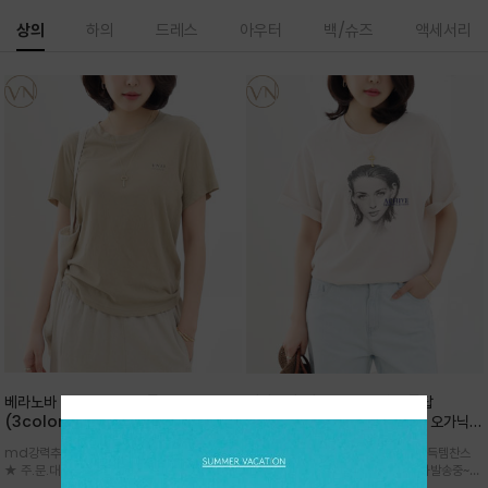
상의
하의
드레스
아우터
백/슈즈
액세서리
베라노바 심플 VN13 코튼탑
베라노바 어반 우먼 강연 코튼탑
(3color)*썸머 바이오 강연/ 스판 너
(2color) *한여름 내내 입는 오가닉
무 좋고 옷감 시원한 프리미엄 소재 / 군
강연 코튼 / Partial Printing/라인
md강력추천 2026 신상품 ★한정 대박 세일
md강력추천 2026 신상품 ★대박 득템찬스
더더기 없이 깔끔한 무드가 매력적인
워크 (Line Work) & 스케치/감각적
★ 주.문.대.폭.주 - 전컬러 인기~순차발송중
~~ 주.문.대.폭.주 - 전컬러 인기~순차발송중~★
VN13 코튼 티셔츠
인 아트워크 프린트가 시선을 끄는 루즈
~~3차 리오더 ★ 기분좋게 적당히 슬림하게~ 편
시원한 터치감의 오가닉 강연 코튼 소재로 편안