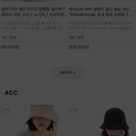
썸머 라탄 래더 라이크 탑핸들 숄더백 *
베라노바 써머 샴페인 골드 슬링 슈즈
파우치 셋트 구성 / 소가죽 / 프리미엄
*Handmade 국내 제작 수제화 /은
라탄 / 내추럴한 라탄 짜임과 블랙 레더
은한 펄감의 레더 텍스처가 발끝을 고급
md강력추천 2026 신상품 ★주.문.폭.주 -
md강력추천 2026 신상품 ★주.문.대.폭.주 -
라이크 배색이 조화롭게 어우러진 탑핸
스럽게 밝혀주는 슬링백 플랫슈
주.문.대.폭.주 - 6차 출고중~/ 촘촘하면서도 입
제작기간 2주 이상 소요~~토 쉐입이 발끝까지 세
들 숄더백
체감 있는 라탄 조직이 여름 무드를 고급스럽게
련된 무드와 발등에 스트랩과 로고 메탈 장식/깔
만들며 부드러운 곡선의 바스켓 실루엣에 넉넉한
끔한 디자인과 베이직한 컬러감으로 높은 활용도
수납감이 느껴지고 탑핸들과 숄더 스트랩으로 다
를 전해주는 디자인 / 데일리 룩부터 포멀한 스타
89,000
원
208,000
원
양한 연출이
일까지 두루 잘 어울리는 활2
MORE +
ACC