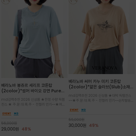
베라노바 써머 카누 미키 코튼탑
베라노바 봉쥬르 세리프 코튼탑
(2color)*얇은 슬라브(Slub)소재
(2color)*썸머 바이오 강연 Pure
부드럽고 폭염에도 시원하게 착용 가능
md강력추천 2026 신상품 ★대박 득템찬스
Cotton / 세리프 폰트를 선택하고 감
하며, 몸에 잘 달라붙지 않아 쾌적
md강력추천 2026 신상품 ★한정 수량 득템
~~★주.문.대.폭.주 - 전컬러 인기~~순차발송중
성적인 프랑스어 수식어를 조합
찬스 ★ 주.문.대.폭.주 - 전컬러 인기~~★여름
~★썸머 무드의 프린트가 매력적이며 여유 있는
의 시원한 감성/자연스러운 필기체 파리지앵의
드롭숄더 핏과 부드러운 라운드넥이 편안하며, 앞
여유로운 감성/피부에 닿는 순간 기분 좋은 청량
면 캐릭터 프린트가 캐주얼한 포인트를 더해줍니
한 원단을 사용해 데일리 코디 만능 아이템
59,000
원
다.
56,000
원
30,000
원
49%
29,000
원
48%