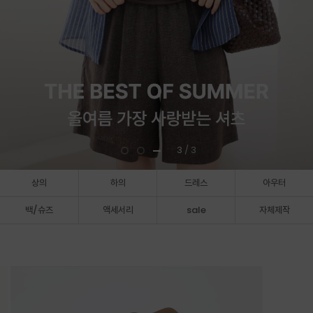
3
/ 3
상의
하의
드레스
아우터
백/슈즈
액세서리
sale
자체제작