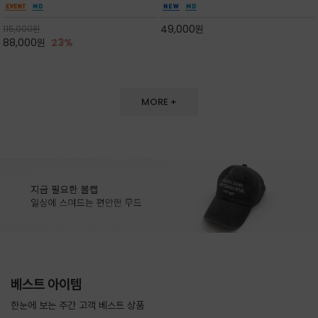
도 손색이 없고,리조트룩까지 만능/답답하지 않
한 터치감~★여름에 오히려 이런티을 입으셔야
은 네크라인과 여유 있는 롱 기장으로 체형을 커
자외선 / 냉방차단은 물론 꾸안꾸 세련미~캐쥬얼
49,000
원
115,000
원
버하면서도 여리여리한 무
을 즐기실수 있습니다^^
88,000
원
23%
MORE +
베스트 아이템
한눈에 보는 주간 고객 베스트 상품