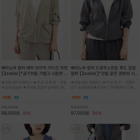
베라노바 썸머 에어 브이넥 가디건 자켓
베라노바 썸머 드로우스트링 후드 집업
(2color)*공기처럼 가볍고 시원한 나
점퍼 (2color)*깃털 같은 경량성 시원
일론 에어 라인 / 마더 오브 자캐 버튼 /
한 프리미엄 나일론 /볼륨 핏
★핫템 썸머 득템찬스 ★주.문.대.폭.주 - 전컬
★핫템 썸머 득템찬스 ★주.문.폭.주 - 전컬러
브이넥 디자인이라 부담없이 쓱쓱~걸치
(Volume Fit)가볍지만 입체적인 실
러 순차발송중~★한여름 꿉꿉한 날씨에도 쾌적
인기 순차발송중★한정판 / 한여름부터 간절기
는 꾸안꾸!!가볍고 바스락한 나일론 블렌
루엣을 유지하는 구조적 디자인
함을 유지하는 나일론 소재 브이넥 가디건 스타
까지~후드 스트링과 프런트 지퍼, 밴딩 소매, 밑
드 소재감이 세련된 무드를 더해주는 가
일 자켓은 가벼운 무게감과 방수성 덕분에 여름
단 스토퍼 디테일로 핏 조절이 가능해 실용적/바
디건 스타일
철 활용도 만점 / 모던한 디자인으로 이너와 팬츠
스락한 텍스처가 몸에 달라붙지 않아 산뜻하며
125,000
원
139,000
원
등과 밸런스를 맞춥니다
가볍게 비치는 세련된후드
98,000
원
21%
97,000
원
30%