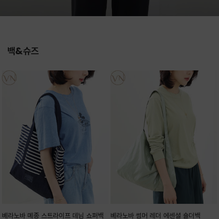
백&슈즈
베라노바 메종 스트라이프 데님 쇼퍼백
베라노바 썸머 레더 에센셜 숄더백