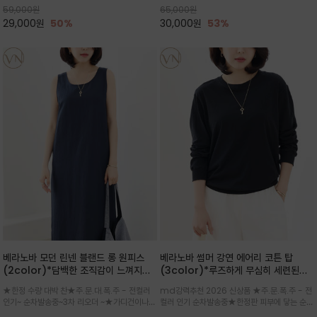
59,000
원
65,000
원
으로도 포인트가 되며, 데일리 활
29,000
원
50%
30,000
원
53%
베라노바 모던 린넨 블랜드 롱 원피스
베라노바 썸머 강연 에어리 코튼 탑
(2color)*담백한 조직감이 느껴지는
(3color)*루즈하게 무심히 세련된핏/
린넨 블렌드 소재로 완성된 슬리브리스
여름 원단 공기처럼 가벼운 촉감/바람을
★한정 수량 대박 찬★주.문.대.폭.주 - 전컬러
md강력추천 2026 신상품 ★주.문.폭.주 - 전
롱 원피스
품은 시원함: 우수한 통기성
인기~ 순차발송중~3차 리오더 ~★가디건이나
컬러 인기 순차발송중★한정판 피부에 닿는 순간
린넨 자켓을 가볍게 걸치면 세련된 오피스룩으로
느껴지는 프리미엄 강연면의 고슬고슬하고 산뜻