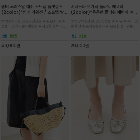
썸머 크리스탈 매쉬 스트랩 플랫슈즈
베라노바 오가닉 플라워 에코백
(2color)*썸머 기획전 / 스트랩 탈착
(2color)*은은한 플라워 패턴이 여름
하지않고 편하게 신으셔도 되는 타입~섬
룩에 산뜻한 포인트를 더해주는 코튼 에
md강력추천 2026 신상품 ★주.문.대.폭.주 -
md강력추천 2026 신상품 ★주.문.폭.주 - 전
세한 메쉬 짜임 위로 은은하게 반짝이는
코백
전컬러 인기~~순차발송중 ★시크한 블랙 부드러
컬러 인기~순차발송중~~★ 은은한 플라워톤이
크리스탈 디테일을 더한 플랫슈즈
운 그레이 컬러로 구성되어 룩에 세련되게 매치
룩에 방해되지않고 시원한 여름무드에 잔잔하고
하게 좋으며 가볍고 시원해 데일리 만능 아이템 /
고급스럽게 내추럴한 감성의 천연 오가닉 코튼소
와이드 팬츠와 함께 데일리룩·출근룩 포인트
재/내부 포켓과 VERANOVA 자수 디테일이 더
49,000
원
29,000
원
해져 완성