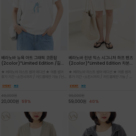
베라노바 뉴욕 아트 그래픽 코튼탑
베라노바 린넨 믹스 시그니처 하프 팬츠
(2color)*Limited Edition /길어
(2color)*Limited Edition 차분한
진 여름의 끝자락까지 멋스럽게 연출하
길이감 허벅지 라인에서 부담없이 길어
★ 베라노바 라스트 썸머 에디션 ★ 여름 썸머
★ 베라노바 라스트 썸머 에디션 ★ 여름 썸머
세요 ^^
진 여름의 끝자락까지 멋스럽게 연출하
휴가 기간 ~소진시까지 / 카드결제만 가능 /산뜻
휴가 기간 ~소진시까지 / 카드결제만 가능 / 앞
세요 ^^
한 컬러를 바탕으로 블루 컬러의 NEW YORK
쪽 원턱 디테일과 여유 있는 실루엣이 자연스럽
레터링과 감각적인 일러스트 프린트가 어우러져
게 체형을 커버해 우아한 비율을 완성
세련된 포인트
49,000
원
99,000
원
20,000
원
59%
59,000
원
40%