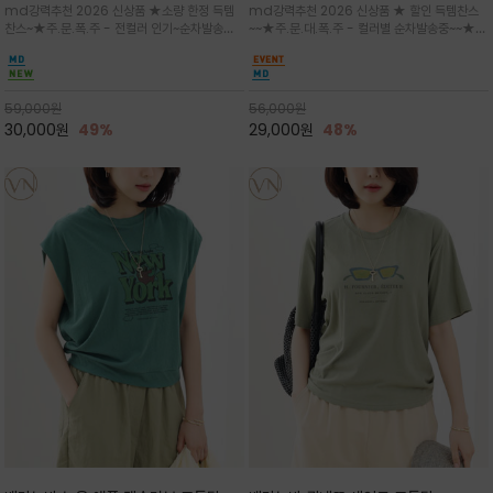
md강력추천 2026 신상품 ★소량 한정 득템
md강력추천 2026 신상품 ★ 할인 득템찬스
는 가벼운 코튼 터치의 반팔 티셔츠입니
의 미를 살려 말의 윤곽선만 스케치하여
찬스~★주.문.폭.주 - 전컬러 인기~순차발송중
~~★주.문.대.폭.주 - 컬러별 순차발송중~~★프
다
감성을 담은 아이템
~★휴양지의 무드를 살려, 색이 바랜 듯한 세피
랑스 감성의 포근하면서도 우아한 무드를 담은
아(Sepia)나 파스텔 톤의 해변 풍경으로 세련
말(Horse) 드로잉 티셔츠는 여유로운 실루엣과
된 뮤트톤 컬러 팔레트로 빈티지한 무드의 선샤
감각적인 아트워크로 고급스러운 여름 스타일링
인 프린트가 더해져 담백하면서도 감각
을 완성할 수 있습니다
59,000
원
56,000
원
30,000
원
49%
29,000
원
48%