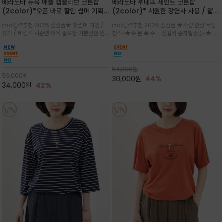
베라노바 뉴욕 애플 캡슬리브 코튼탑
베라노바 뤼네뜨 세인트 코튼탑
(2color)*오픈 바로 할인 썸머 기획
(2color)* 시원한 강연사 사용 / 얇고
★ 한정수량 제작 ★ 강연 코튼으로 빈
가벼우면서도 실의 꼬임 덕분에 원단이
md강력추천 2026 신상품★ 핫썸머 여행 /
md강력추천 2026 신상품 ★소량 한정 득템
티지 프린트로 여름 하의와 모두 잘어울
피부에 잘 달라붙지 않아 통기성이 탁월
휴가 / 바캉스 시즌엔 더욱 필요한 기분전환 빈티
찬스~★주.문.폭.주 - 전컬러 순차발송중~★ 감
리는 그래픽
지 무드★ 부드럽고 유연한 강연 코튼 소재로 피
각적인 선글라스 프린트/안정감 있는 라운드 넥
부에 산뜻하게 닿는 프리미엄 /답답함 없는 라운
라인과 여유 있는 스탠다드 핏으로 부담 없이 착
드 넥라인과 자연스럽게 어깨를 감싸는 캡슬리브
용/과하지 않은 프린트 디테일이 룩에 세련된 위
디자인이 팔 라인을 더욱 날씬
트를 더해 데일리 룩에 포인트
54,000
원
59,000
원
30,000
원
44%
34,000
원
42%