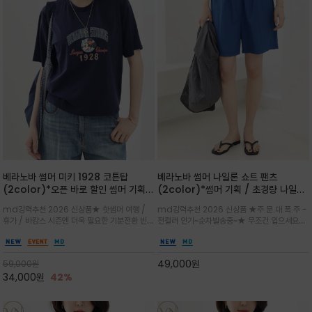
베라노바 썸머 미키 1928 코튼탑
베라노바 썸머 나일론 쇼트 팬츠
(2color)*오픈 바로 할인 썸머 기획
(2color)*썸머 기획 / 초경량 나일론
★ 한정수량 제작 ★ 오가닉 코튼으로
(Lightweight): 입은 듯 안 입은 듯
md강력추천 2026 신상품★ 핫썸머 여행 /
md강력추천 2026 신상품 ★주.문.대.폭.주 -
빈티지 프린트로 여름 하의와 모두 잘어
가벼운 아이템 / 여행 / 일상 / 운동 모
휴가 / 바캉스 시즌엔 더욱 필요한 기분전환 빈티
전컬러 인기~순차발송중~★ 무조건 입으세요~~
울리는 그래픽
두 가능한 아이템
지 무드가 돋보이는 에센셜★네이비와 차분한 카
폭염과 장마 꿉꿉함이 지속되는 한여름날 필수템
키 컬러 위에 빈티지한 크랙 효과의 레트로 감성
입니다^^가볍고 드라이한 터치감의 나일론 소
그래픽을 더해 캐주얼하면서도 세련된 분위기를
재로 완성한 자연스럽게 어우러져 출근룩, 여행
49,000
원
59,000
원
완성
룩, 모임룩, 데일리룩까지 다양하게
34,000
원
42%