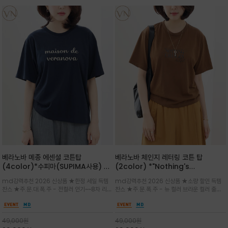
베라노바 메종 에센셜 코튼탑
베라노바 체인지 레터링 코튼 탑
(4color)*수피마(SUPIMA사용) 레
(2color) *"Nothing's
귤러한 사이즈로 편안한 착용감을 전하
change"아무것도 하지않으면 아무일
md강력추천 2026 신상품 ★한정 세일 득템
md강력추천 2026 신상품 ★소량 할인 득템
는 레터링 티셔츠
도 일어나지않는것/감각적인 레터링 프
찬스 ★주.문.대.폭.주 - 전컬러 인기~~8차 리오
찬스 ★주.문.폭.주 - 뉴 컬러 브라운 컬러 출시~
린팅이 돋보이는 베라노바 티셔츠
더 ~화이트 입고 ★ 데일리 아이템 /고유의 그래
전컬러 인기~~~2차 리오더 ★블랙 레터링으로
픽이나 컬러 조합을 통해 'Essential'한 무드를
무드를 만들고 기본 베이스의 컬러감이라 출근시
트렌디하게 해석/범용성이 좋아 여름내내 입기
팬츠나 데님등에 모두 잘 어울리는 디자인 /부드
49,000
원
49,000
원
좋은 컬러웨이와 디자인입니다^^
럽고 유연한 코튼 소재로 편안