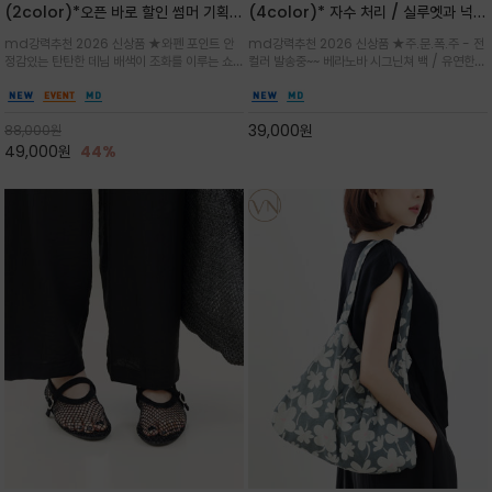
(2color)*오픈 바로 할인 썸머 기획
(4color)* 자수 처리 / 실루엣과 넉넉
★데님, 팬츠, 원피스는 물론 출근룩, 주
한 수납력을 자랑하는 베라노바의 에센
md강력추천 2026 신상품 ★와펜 포인트 안
md강력추천 2026 신상품 ★주.문.폭.주 - 전
말 모임룩, 여행룩까지 ~
셜 숄더백
정감있는 탄탄한 데님 배색이 조화를 이루는 쇼
컬러 발송중~~ 베라노바 시그닌쳐 백 / 유연한
퍼백/넉넉한 수납공간으로 데일리부터 여행까지
텍스처가 몸에 자연스럽게 감기며, 넓은 스트랩
클래식한 네이비·아이보리 스트라이프와 산뜻한
설계로 어깨의 피로도를 낮춰 편안한 착용/가볍
스카이블루 컬러가 너무 이쁜 쇼퍼백
게 들수록 더욱 멋스러운 크링클 텍스처의 데일
39,000
원
88,000
원
리 숄더백
49,000
원
44%