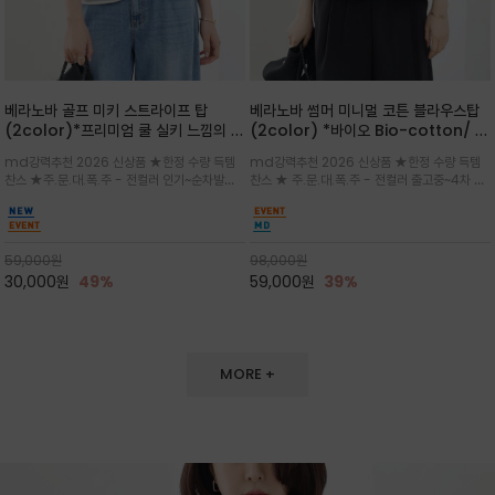
베라노바 골프 미키 스트라이프 탑
베라노바 썸머 미니멀 코튼 블라우스탑
(2color)*프리미엄 쿨 실키 느낌의 폴
(2color) *바이오 Bio-cotton/ 시
리소재와 스판으로 한 경쾌하게 여름내
원한 터치 / 나일론 블랜드 / 티셔츠처
md강력추천 2026 신상품 ★한정 수량 득템
md강력추천 2026 신상품 ★한정 수량 득템
내 ★골프 미키티 포함 구매및 20만원
럼 편안하지만 블라우스처럼 단정한 무
찬스 ★주.문.대.폭.주 - 전컬러 인기~순차발송
찬스 ★ 주.문.대.폭.주 - 전컬러 출고중~4차 리
넘는 구매고객님께는 타이틀리스트 베라
드가 느껴지는 코튼 블라우스 탑
중~★ 화이트 바탕에 그레이·스카이블루 스트라
오더 ★ 넥라인과 뒷 지퍼로 완성도가 높으며 가
노바 골프공 2피스 3구 증정(소진시 마
이프가 산뜻한 컬러감을 연출/안정감 있는 라운
볍게 퍼지는 박시한 실루엣과 크롭 기장이 하체
감)★
드 넥라인과 여유있는 스탠다드 핏으로 여름내내
를 길어 보이게 해주며 와이드 팬츠와 셋업
이쁘게 입으세요 ^^
59,000
원
98,000
원
30,000
원
49%
59,000
원
39%
MORE +