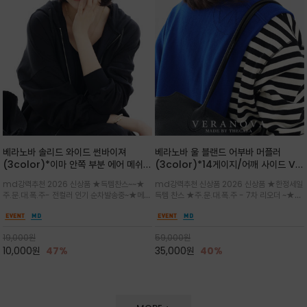
베라노바 솔리드 와이드 썬바이져
베라노바 울 블랜드 어부바 머플러
(3color)*이마 안쪽 부분 에어 메쉬
(3color)*14게이지/어깨 사이드 VN
(Air-Mesh) 쾌적하고 편하게 / 베라
브랜드 스카시 편직 기법 /시선을 사로
md강력추천 2026 신상품 ★득템찬스~~★
md강력추천 신상품 2026 신상품 ★한정세일
노바 심볼 전사 인쇄(Transfer
잡는 감각적인 레이어드 니트 어부바숄/
주.문.대.폭.주- 전컬러 인기 순차발송중~★메쉬
득템 찬스 ★주.문.대.폭.주 - 7차 리오더 ~★셔
Printing)뒷밴딩으로 사이즈 조절이 가
뒷면의 은은한 V자 조직감과 부드러운
쿠션 마감으로 이마 눌림을 최소화하고, 하루 종
츠나 원피스 위에 가볍게 걸쳐 스타일리시한 포
능해 누구나 안정적으로 착용
터치감으로 완성도를 높였으며, 단조로
일 보송보송한 스킨케어 핏(Skin-care fit)을
인트를 주기 좋으며, 소매 끝단에 위치한 실버
운 코디에 특별한 무드를 더해줄 아이템
유지심플한 로고 포인트와 세련된 컬러로 일상,골
'VN' 메탈 로고 장식이 브랜드의 정체성과 고급
19,000
원
59,000
원
프,여행까지~~
스러움을 동시에
10,000
원
47%
35,000
원
40%