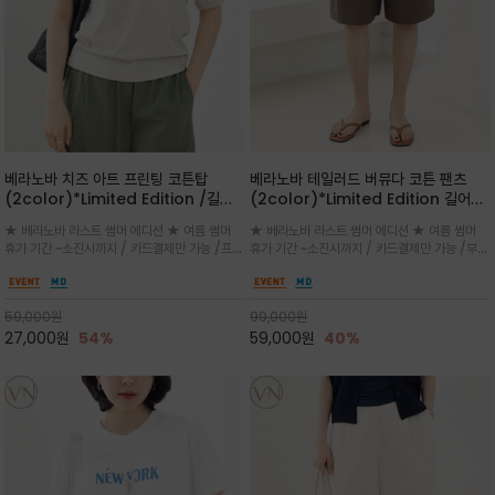
베라노바 치즈 아트 프린팅 코튼탑
베라노바 테일러드 버뮤다 코튼 팬츠
(2color)*Limited Edition /길어
(2color)*Limited Edition 길어진
진 여름의 끝자락까지 멋스럽게 연출하
여름의 끝자락까지 멋스럽게 연출하세요
★ 베라노바 라스트 썸머 에디션 ★ 여름 썸머
★ 베라노바 라스트 썸머 에디션 ★ 여름 썸머
세요 ^^
^^
휴가 기간 ~소진시까지 / 카드결제만 가능 /프론
휴가 기간 ~소진시까지 / 카드결제만 가능 /부드
트의 미니 레터링과 백라인의 감각적인 치즈 일
러운 프리미엄 코튼 블랜드 자연스러운 텍스처와
러스트 프린트가 더해져 과하지 않으면서도 세련
은은한 매트 컬러가 고급스러운 분위기
된 포인트를 완성
59,000
원
99,000
원
27,000
원
54%
59,000
원
40%