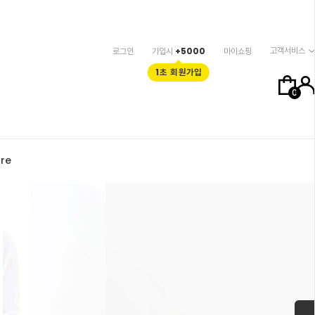
고객서비스
로그인
가입시
+5000
마이쇼핑
1초 회원가입
0
re