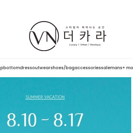
op
bottom
dress
outwear
shoes/bag
accessories
sale
mans
+ mo