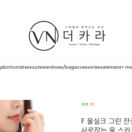
op
bottom
dress
outwear
shoes/bag
accessories
sale
mans
+ mo
F 울실크 그린 
사로잡는 울 스카