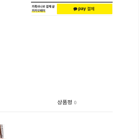
상품평
0