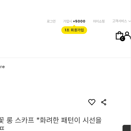
고객서비스
로그인
가입시
+5000
마이쇼핑
1초 회원가입
0
re
잔꽃 롱 스카프 *화려한 패턴이 시선을
프