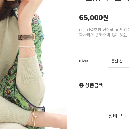
65,000원
md강력추천 신상품 ★ 민감
화사하게 밝혀주며 생기 있는
size
총 상품금액
장바구니