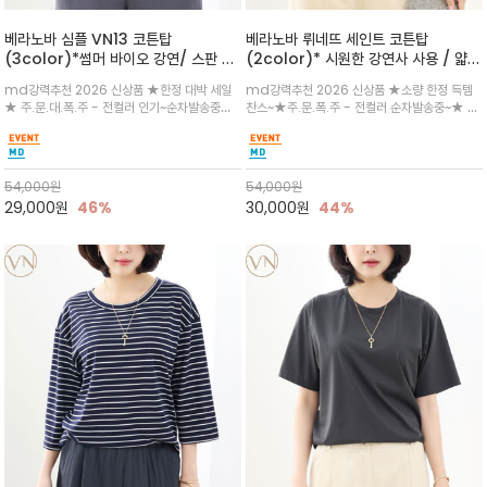
베라노바 심플 VN13 코튼탑
베라노바 뤼네뜨 세인트 코튼탑
(3color)*썸머 바이오 강연/ 스판 너
(2color)* 시원한 강연사 사용 / 얇고
무 좋고 옷감 시원한 프리미엄 소재 / 군
가벼우면서도 실의 꼬임 덕분에 원단이
md강력추천 2026 신상품 ★한정 대박 세일
md강력추천 2026 신상품 ★소량 한정 득템
더더기 없이 깔끔한 무드가 매력적인
피부에 잘 달라붙지 않아 통기성이 탁월
★ 주.문.대.폭.주 - 전컬러 인기~순차발송중
찬스~★주.문.폭.주 - 전컬러 순차발송중~★ 감
VN13 코튼 티셔츠
~~3차 리오더 ★ 기분좋게 적당히 슬림하게~ 편
각적인 선글라스 프린트/안정감 있는 라운드 넥
안함을 동시에 느낄수 있으며 차분하고 필요한
라인과 여유 있는 스탠다드 핏으로 부담 없이 착
컬러웨이로 단독 또는 린넨 자켓/ 여름점퍼 안에
용/과하지 않은 프린트 디테일이 룩에 세련된 위
코디하기 만능템 입니다^^
트를 더해 데일리 룩에 포인트
54,000
원
54,000
원
29,000
원
46%
30,000
원
44%