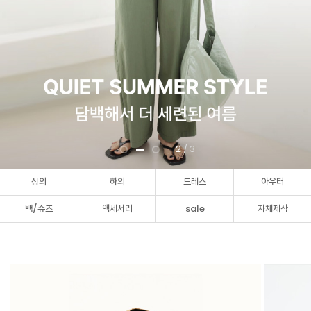
3
/ 3
상의
하의
드레스
아우터
백/슈즈
액세서리
sale
자체제작