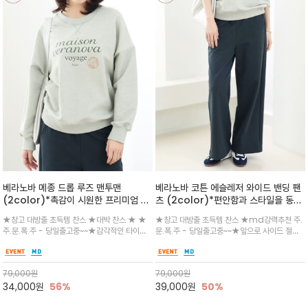
베라노바 메종 드롭 루즈 맨투맨
베라노바 코튼 에슬레저 와이드 밴딩 팬
(2color)*촉감이 시원한 프리미엄 코
츠 (2color)*편안함과 스타일을 동시
튼/ 넥라인의 V자 스티치와 여유로운 드
에 선사하는 베라노바의 와이드 밴딩 팬
★창고 대방출 초득템 찬스 ★대박 찬스 ★ ★
★창고 대방출 초득템 찬스 ★md강력추천 주.
롭 숄더가 빈티지한 무드를 연출
츠
주.문.폭.주 - 당일출고중~~★감각적인 타이포
문.폭.주 - 당일출고중~~★앞으로 사이드 절개
그래피와 스탬프 프린팅이 특징이며, 편안한 실루
를 주어 다리가 더 이뻐보이는 ~브랜드만의 세련
엣으로 자연스러운 핏을 선사~유니섹스한 스타
된 감성을 더하며, 톡톡하고 부드러운 소재감으로
일이면서 데일리 원마일 스웨트 팬츠나 데님 또
늘어짐 걱정 없이 세련된 원마일웨어로 데일리하
79,000
원
79,000
원
는 반바지와도 굿
게 즐기기 좋습니다.
34,000
원
56%
39,000
원
50%