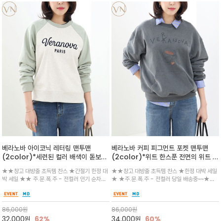
베라노바 아이코닉 레터링 맨투맨
베라노바 커피 피그먼트 포켓 맨투맨
(2color)*세련된 컬러 배색이 돋보이
(2color)*위트 한스푼 전면의 위트 있
는 '베라노바 파리스'
는 커피 일러스트와 VERANOVA 레터
★★창고 대방출 초득템 찬스 ★간절기 한정 대
★★창고 대방출 초득템 찬스 ★한정 대박 세일
링이 매력적인 맨투맨
박 세일 ★★ 주.문.폭.주 - 전컬러 인기 순차발
★ ★주.문.폭.주 - 전컬러 당일 배송중~~★하
송중 /어깨선이 부드럽게 떨어지는 나그랑 소매
단의 넉넉한 캥거루 포켓이 실용성을 더해주며,
디자인으로 편안한 피팅감을 선사하며, 전면의 감
부드러운 워싱 소재가 따뜻하고 빈티지한 무드로
각적인 레터링 프린트가 캐주얼한 무드를 완성/
편안하게 캐쥬얼하게 적극 추천드려요
86,000
원
86,000
원
데님과 너무 잘 어울리는
32,000
원
62%
34,000
원
60%