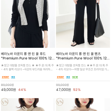
베라노바 라운지 롱 앤 린 울 후드
베라노바 라운지 롱 앤 린 울 팬츠
*Premium Pure Wool 100% 12
*Premium Pure Wool 100% 12
게이지 얇고 여리한/꾸안꾸의 정석: "꾸
게이지 얇고 여리한 Long & Lean핏
★창고 대방출 초득템 찬스 ★ ★주.문.대.폭.주
★창고 대방출 초득템 찬스 ★★주.문.대.폭.주
민 듯 안 꾸민 듯, 세련된 여유를 보여주
으로 꾸안꾸의 정석: "꾸민 듯 안 꾸민
- 4차 블랙 리오더 ~극강의 부드러움 여리하면
- 4차 리오더~~여행 일상 무조건 프리미엄 가벼
는 '하이엔드 라운지 룩/피부에 닿는 느
듯, 세련된 여유를 보여주는 '하이엔드
서도 덥지않게 함께 구성된 니트 팬츠와 셋업으
운 울100프로 소재로 여리하면서도 함께 구성된
낌이 촉촉하고 부드러운 텍스처/가벼우
라운지 룩'."
로 착용하면 깔끔하고 고급스러운 무드를 한 벌
후드 셋업으로 착용하면 깔끔하고 고급스러운 무
면서도 보온성이 뛰어난 고밀도 소재
로 간편하게 완성/일상 속 편안함과 스타일을 동
드를 한 벌로 간편하게 완성/일상 속 편안함과 스
89,000
원
99,000
원
시에 담아낸 아이템
타일
49,000
원
44%
47,000
원
52%