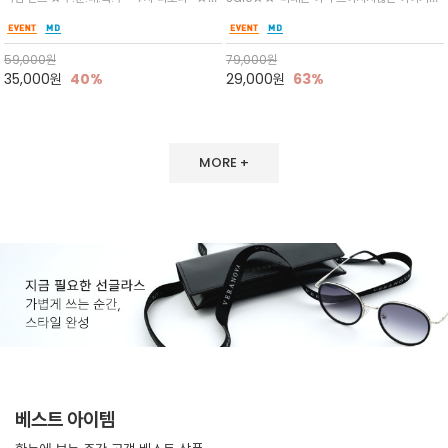
뒷면의 은은한 V자 조직감과 부드러운
츠나 원피스 위에 가볍게 걸쳐 스타일리시한 포
기대되는 미래"라는 의미를 담은 베라노바 필기
터치감으로 완성도를 높였으며, 단조로
인트를 주기 좋으며, 소매 끝단에 위치한 실버
체 싸인 스마일/여유로운 드롭 숄더 라인이 편안
운 코디에 특별한 무드를 더해줄 아이템
'VN' 메탈 로고 장식이 브랜드의 정체성과 고급
하고 자연스러운 실루엣/데님이나 슬랙스 어디
59,000
원
79,000
원
스러움을 동시에
에나 경쾌한 데일리 포인트 아이템
35,000
원
40%
29,000
원
63%
MORE +
베스트 아이템