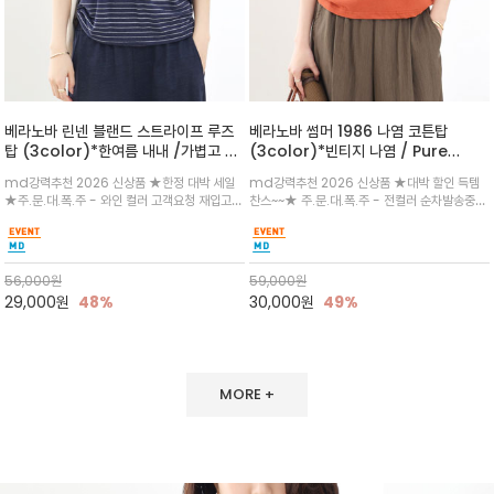
베라노바 린넨 블랜드 스트라이프 루즈
베라노바 썸머 1986 나염 코튼탑
탑 (3color)*한여름 내내 /가볍고 통
(3color)*빈티지 나염 / Pure
기성 좋은 린넨 혼방 텍스처로 여름까지
Organic Cotton 100% 가볍게 입
md강력추천 2026 신상품 ★한정 대박 세일
md강력추천 2026 신상품 ★대박 할인 득템
쾌적하게 착용되는 스트라이프 티셔츠/
어도 룩에 감도가 살아나는 베라노바 스
★주.문.대.폭.주 - 와인 컬러 고객요청 재입고~
찬스~~★ 주.문.대.폭.주 - 전컬러 순차발송중
여유 있는 루즈핏과 자연스럽게 흐르는
튜디오 티셔츠
3차 리오더 5/28일~~전컬러 인기~순차발송중
~~★살에 닿는 시원한 촉감 강연 코튼 소재로 여
실루엣
~★ 린넨 특유의 드라이한 촉감과 통기성으로 한
유 있는 핏과 경쾌한 기장감이 자연스럽게 체형
여름에도 쾌적함을 유지/몸에 붙지 않아 자연스
을 커버/빈티지한 레터링 프린트가 은근한 포인
럽게 체형을 커버
트가 되어 데님이나 린넨 팬츠와 감
56,000
원
59,000
원
29,000
원
48%
30,000
원
49%
MORE +