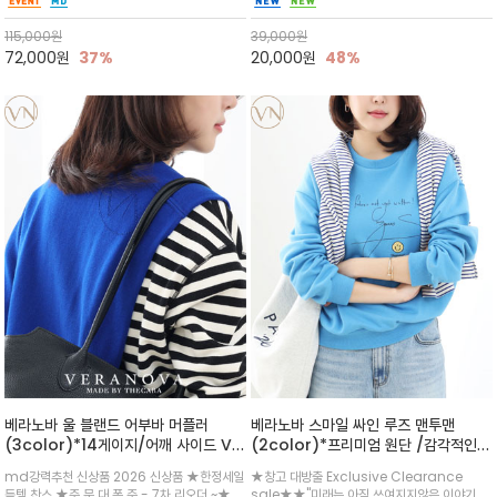
팬츠 유니크한 배럴 실루엣이 체형을 자연스럽게
티를 완성/ 삼각형의 유연한 쉐입으로 제작되어
커버하며 트렌디한 무드를 선사*밝은색 옷과는
매듭법에 따라 캐주얼하거나 우아한 무드 등 다
115,000
원
39,000
원
마찰시 염색주의 *
양한 연출
72,000
원
37%
20,000
원
48%
베라노바 울 블랜드 어부바 머플러
베라노바 스마일 싸인 루즈 맨투맨
(3color)*14게이지/어깨 사이드 VN
(2color)*프리미엄 원단 /감각적인
브랜드 스카시 편직 기법 /시선을 사로
레터링과 귀여운 스마일 그래픽이 조화
md강력추천 신상품 2026 신상품 ★한정세일
★창고 대방출 Exclusive Clearance
잡는 감각적인 레이어드 니트 어부바숄/
를 이루는 위트 있는 디자인의 맨투맨
득템 찬스 ★주.문.대.폭.주 - 7차 리오더 ~★셔
sale★★"미래는 아직 쓰여지지않은 이야기~