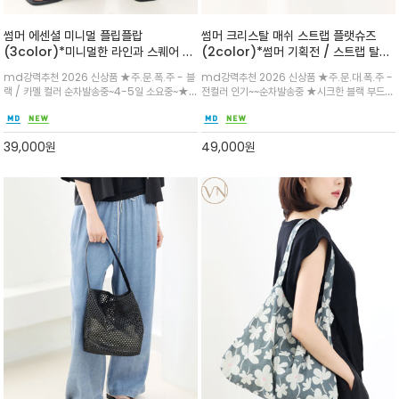
썸머 에센셜 미니멀 플립플랍
썸머 크리스탈 매쉬 스트랩 플랫슈즈
(3color)*미니멀한 라인과 스퀘어 토
(2color)*썸머 기획전 / 스트랩 탈착
실루엣이 세련된 분위기를 완성하는 쪼
하지않고 편하게 신으셔도 되는 타입~섬
md강력추천 2026 신상품 ★주.문.폭.주 - 블
md강력추천 2026 신상품 ★주.문.대.폭.주 -
리
세한 메쉬 짜임 위로 은은하게 반짝이는
랙 / 카멜 컬러 순차발송중~4-5일 소요중~★
전컬러 인기~~순차발송중 ★시크한 블랙 부드러
크리스탈 디테일을 더한 플랫슈즈
썸머 시즌에 꼭 필요한 아이템 / 군더더기 없는
운 그레이 컬러로 구성되어 룩에 세련되게 매치
실루엣/무심한 듯 시크한 파리지앵 무드/화이트,
하게 좋으며 가볍고 시원해 데일리 만능 아이템 /
블랙, 브라운 3가지 컬러로 구성되어 룩에 따라
와이드 팬츠와 함께 데일리룩·출근룩 포인트
39,000
원
49,000
원
담백하게 매치