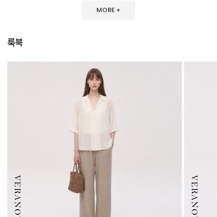
MORE +
룩북