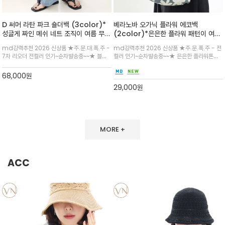
D 써머 라탄 파크 숄더백 (3color)*
베라노바 오가닉 플라워 에코백
성글게 짜인 메쉬 네트 조직이 여름 무드
(2color)*은은한 플라워 패턴이 여름
를 세련되게 완성해주는 파크 토트백
룩에 산뜻한 포인트를 더해주는 코튼 에
md강력추천 2026 신상품 ★주.문.대.폭.주 -
md강력추천 2026 신상품 ★주.문.폭.주 - 전
코백
7차 리오더 전컬러 인기~순차발송중~~★ 블랙,
컬러 인기~순차발송중~~★ 은은한 플라워톤이
내추럴 베이지, 딥 브라운 컬러 구성으로 룩에 따
룩에 방해되지않고 시원한 여름무드에 잔잔하고
라 담백하게 매치하기 좋으며, 가볍고 유연한 소
고급스럽게 내추럴한 감성의 천연 오가닉 코튼소
68,000
원
재감이 데일리 코디 완성
재/내부 포켓과 VERANOVA 자수 디테일이 더
29,000
원
해져 완성
MORE +
ACC