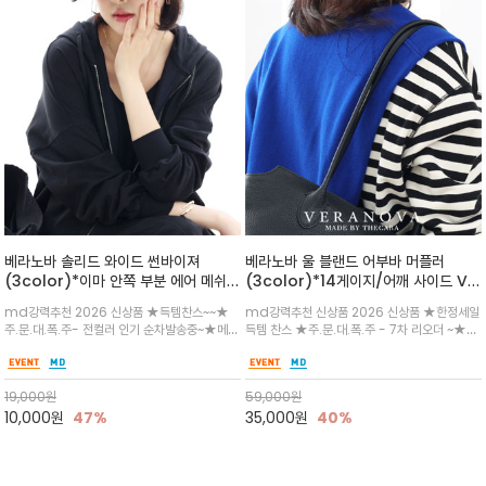
베라노바 솔리드 와이드 썬바이져
베라노바 울 블랜드 어부바 머플러
(3color)*이마 안쪽 부분 에어 메쉬
(3color)*14게이지/어깨 사이드 VN
(Air-Mesh) 쾌적하고 편하게 / 베라
브랜드 스카시 편직 기법 /시선을 사로
md강력추천 2026 신상품 ★득템찬스~~★
md강력추천 신상품 2026 신상품 ★한정세일
노바 심볼 전사 인쇄(Transfer
잡는 감각적인 레이어드 니트 어부바숄/
주.문.대.폭.주- 전컬러 인기 순차발송중~★메쉬
득템 찬스 ★주.문.대.폭.주 - 7차 리오더 ~★셔
Printing)뒷밴딩으로 사이즈 조절이 가
뒷면의 은은한 V자 조직감과 부드러운
쿠션 마감으로 이마 눌림을 최소화하고, 하루 종
츠나 원피스 위에 가볍게 걸쳐 스타일리시한 포
능해 누구나 안정적으로 착용
터치감으로 완성도를 높였으며, 단조로
일 보송보송한 스킨케어 핏(Skin-care fit)을
인트를 주기 좋으며, 소매 끝단에 위치한 실버
운 코디에 특별한 무드를 더해줄 아이템
유지심플한 로고 포인트와 세련된 컬러로 일상,골
'VN' 메탈 로고 장식이 브랜드의 정체성과 고급
19,000
원
59,000
원
프,여행까지~~
스러움을 동시에
10,000
원
47%
35,000
원
40%