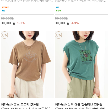
~~ 주.문.대.폭.주 - 전컬러 인기~순차발송중~★
찬스~★주.문.폭.주 - 전컬러 인기~순차발송중
인 아트워크 프린트가 시선을 끄는 루즈
다
시원한 터치감의 오가닉 강연 코튼 소재로 편안
~★휴양지의 무드를 살려, 색이 바랜 듯한 세피
핏 강연티셔츠
한 착용감을 선사하며, 자연스럽게 떨어지는 실루
아(Sepia)나 파스텔 톤의 해변 풍경으로 세련
엣이 편안하며 ★도회적인 무드로 루즈하게 단독
된 뮤트톤 컬러 팔레트로 빈티지한 무드의 선샤
으로도 포인트가 되며, 데일리 활
인 프린트가 더해져 담백하면서도 감각
65,000
원
59,000
원
30,000
원
53%
30,000
원
49%
베라노바 홀스 드로잉 코튼탑
베라노바 뉴욕 애플 캡슬리브 코튼탑
(3color)* 썸머 피치가공 코튼 100프
(2color)*오픈 바로 할인 썸머 기획