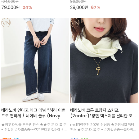
104,000
원
86,000
원
게 만능 코디가 되어줄 라인
기 좋습니다.
79,000
원
24%
28,000
원
67%
베라노바 인디고 레그 데님 *허리 이밴
베라노바 코튼 르장지 스카프
드로 편하게 / 네이비 블루 (Navy
(2color)*양면 텍스쳐를 달리한 코튼
Blue)Side Seam
으로 가볍고 부드러운 소재감으로 목선
★창고 대방출 초득템 찬스 ★★주.문.대.폭.주
md강력추천 2026 신상품 ★한정세일 득템
Denim/Pants): 배럴핏 특유의 둥근
에 자연스럽게 감기는 베라노바의 에센
- 전컬러 순차발송중~~깊은 인디고 컬러에 감각
찬스 ★주.문.대.폭.주 - 순차발송중~~끝자락에
실루엣을 만들기 위해 옆면에 절개 디테
셜 스카프
적인 화이트 스티치 배색으로 포인트를 준 데님
더해진 정교한 VN 심볼 자수가 은은한 아이덴티
일을 넣은 형태