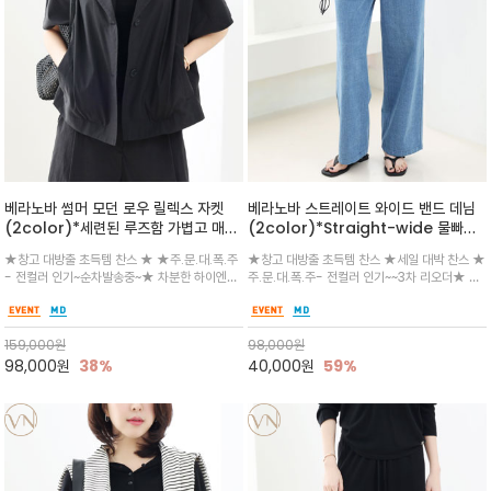
베라노바 썸머 모던 로우 릴렉스 자켓
베라노바 스트레이트 와이드 밴드 데님
(2color)*세련된 루즈함 가볍고 매끈
(2color)*Straight-wide 물빠짐
하게 흐르는 코튼 텐셀 소재감이 돋보이
없이 솔리드 워싱이라 깔끔하며 툭 떨어
★창고 대방출 초득템 찬스 ★ ★주.문.대.폭.주
★창고 대방출 초득템 찬스 ★세일 대박 찬스 ★
는 은은한 결감과 매끈한 터치감이 여름
지는 일자 실루엣/전체 밴딩으로 편안함
- 전컬러 인기~순차발송중~★ 차분한 하이엔드
주.문.대.폭.주- 전컬러 인기~~3차 리오더★ 일
에도 부담 없이 착용
은 물론다양한 상의와 매치하기 좋은 데
무드를 전해주며, 은은한 결감과 매끈한 터치감이
자로 담백하게 떨어지는 와이드 일자 핏으로 다
일리 필수 아이템
여름에도 부담 없이 착용/오픈카라 넥라인과 프
리를 더욱 길고 날씬해 보이게 연출/화사한 연청
론트 버튼.사이드 포켓과 백 슬릿 디테일로 실용
과 차분한 진청 두 가지 컬러로 구성되어 누구나
159,000
원
98,000
원
성과 세련미/팬츠와 셋업
부담 없이 입기 좋은 가장
98,000
원
38%
40,000
원
59%