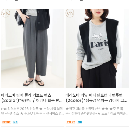
베라노바 썸머 폴리 커브드 팬츠
베라노바 러닝 퍼피 민트캔디 맨투맨
(2color)*뒷밴딩 / 허리나 힙은 편안
(2color)*생동감 넘치는 강아지 그래
하면서도 다리 라인을 곡선으로 그려주
픽과 'PARIS' 레터링이 어우러진 위트
md강력추천 2026 신상품 ★ 소량 세일 블랙
★창고 대방출 초득템 찬스 ★★ ★주,문.폭.
어 '꾸안꾸(꾸민 듯 안 꾸민 듯)' 시크한
있는 디자인의 맨투맨
만 ~득템 찬스 ★ 주.문.대.폭.주 - 전사이즈 인
주- 전컬러 순차발송중~★ 스트라이프 특허출원
룩을 연출하기 좋습니다.
기~~77 사이즈 리오더 ~★뒷밴딩 디테일로 편
원단으로~ 소매를 걷어도 포인트로 엣지 보이지
안한 착용감을 더하고, 여유 있는 실루엣이 체형
않는 곳까지 세심한 디테일 / 데님이나 슬랙스 등
을 자연스럽게 커버해주기때문에 출근시 다양하
다양한 하의와 매치해 산뜻한 데일리룩을 연출하