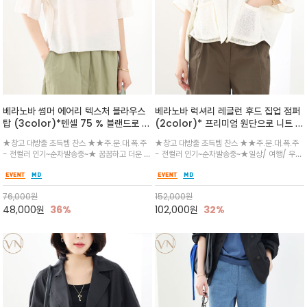
베라노바 썸머 에어리 텍스처 블라우스
베라노바 럭셔리 레글런 후드 집업 점퍼
탑 (3color)*텐셀 75 % 블랜드로 가
(2color)* 프리미엄 원단으로 니트 짜
볍고 시원하게 / 담백한 아이보리와 클
임 기법 / 입지 않은 듯 가벼운 아세테이
★창고 대방출 초득템 찬스 ★★주.문.대.폭.주
★창고 대방출 초득템 찬스 ★★주.문.대.폭.주
래식한 블랙 컬러가 세련된 분위기를 더
트 블렌드 소재로, 한여름에도 쾌적하고
- 전컬러 인기~순차발송중~★ 꿉꿉하고 더운 여
- 전컬러 인기~순차발송중~★일상/ 여행/ 우아
하며, 여유로운 세미 루즈핏과 자연스럽
시원한 착용감을 선사
름에 시원하게 피부에 들러붙지 않는 텐셀 원단
하게 시원하게 /성글고 섬세한 통기성 조직으로,
게 떨어지는 실루엣이 편안하면서도 단
과 시원한 나일론 혼방/ 넥라인과 사이드배색은
시원한 바닷바람처럼 쾌적함을 느끼는아이템/몸
정한 인상을 연출
코튼으로 편하게~깔끔한 라운드 넥과 드롭 숄더
을 따라 유연하게 흐르는 드레이프(주름) 실루엣
76,000
원
152,000
원
디자인
이 고급스러운 무드/ 릴렉스
48,000
원
36%
102,000
원
32%