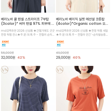
베라노바 쿨 텐셀 스트라이프 7부탑
베라노바 베이직 실켓 에션셜 코튼탑
(3color)* 써머 텐셀 97% 피부에 닿
(4color)*Organic cotton 오가
는 순간 느껴지는 쿨링 터치의 여름 텐셀
닉 코튼 100% 세련되고 기본 컬러 웨이
md강력추천 2026 신상품 ★간절기에도 굿굿
md강력추천 2026 신상품 ★한정 득템 세일
소재
로 실켓 베이직 코튼으로 은은한 광택과
한정 득템 찬스★주.문.대.폭.주 - 전컬러 순차발
★주.문.대.폭.주 - 전컬러 인긴`~순차발송중
매끄러운 터치감
송중~3차 리오더~~★스트라이프 패턴에 여유
~★ 바디라인에 너무 붙지 않으면서도 단정하게
있는 드롭숄더와 7부 소매가 더해져 팔 라인을
떨어지는 핏으로, 단독 착용 시에도 꾸안꾸(꾸민
자연스럽게 커버해주는 아이템/얇고 가벼운 터
듯 안 꾸민 듯) 에센셜 무드를 연출하세요
치감으로 편안
56,000
원
49,000
원
32,000
원
42%
29,000
원
40%