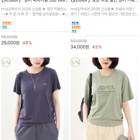
로 / 에스파스(Espace) 드로잉 여백
★ 한정수량 제작 ★ 강연 코튼으로 빈
md강력추천 2026 신상품 ★ 할인 득템찬스
md강력추천 2026 신상품★ 핫썸머 여행 /
의 미를 살려 말의 윤곽선만 스케치하여
티지 프린트로 여름 하의와 모두 잘어울
~~★주.문.대.폭.주 - 컬러별 순차발송중~~★프
휴가 / 바캉스 시즌엔 더욱 필요한 기분전환 빈티
감성을 담은 아이템
리는 그래픽
랑스 감성의 포근하면서도 우아한 무드를 담은
지 무드★ 부드럽고 유연한 강연 코튼 소재로 피
말(Horse) 드로잉 티셔츠는 여유로운 실루엣과
부에 산뜻하게 닿는 프리미엄 /답답함 없는 라운
감각적인 아트워크로 고급스러운 여름 스타일링
드 넥라인과 자연스럽게 어깨를 감싸는 캡슬리브
을 완성할 수 있습니다
디자인이 팔 라인을 더욱 날씬
56,000
원
59,000
원
29,000
원
48%
34,000
원
42%