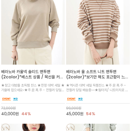
베라노바 카울넥 솔리드 맨투맨
베라노바 울 소프트 니트 맨투맨
(2color)*베스트 상품 / 목선을 커버
(2color)*보기만 해도 포근함이 느껴
해 보온을 높이고 시즌별로 베스트 디자
지는 (하이퀄리티 울/앙고라/텐셀 혼
★창고 대방출 초득템 찬스 ★한정 대박 세일 ★
★역시즌 대박 세일 득템찬스 ★주.문.폭.주 -
인 봄신상 입고
방)부드러운 텍스처의 스트라이프 맨투
가을에 입으세요~★주.문.폭.주 - 전컬러 당일
전컬러 당일 배송중~~★웜터치/ 니트터치로 제
맨
배송중~~★목을 부드럽게 감싸주는 하이넥 디자
작한 맨투맨이라 하나만 입으셔도 세련되고 편안
인과 자연스러운 래글런 소매가 조화를 이루어
함을 동시에~넥 라인의 V자 스티치와 뒷면의 유
보온성과 스타일을 모두 잡은 맨투맨/소재감과
니크한 자수 디테일로 캐주얼한 포인트를 더했으
72,000
원
99,000
원
탄탄한 시보리 마감으로 퀄리티
며, 여유
40,000
원
44%
45,000
원
54%