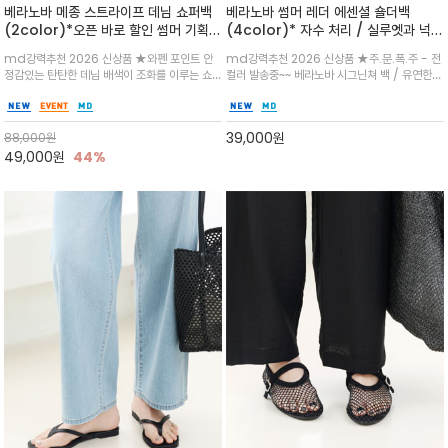
베라노바 메종 스트라이프 데님 쇼퍼백
베라노바 썸머 레더 에센셜 숄더백
(2color)*오픈 바로 할인 썸머 기획
(4color)* 자수 처리 / 실루엣과 넉넉
★데님, 팬츠, 원피스는 물론 출근룩, 주
한 수납력을 자랑하는 베라노바의 에센
md강력추천 2026 신상품 ★와펜 포인트 안
md강력추천 2026 신상품 ★주.문.폭.주 - 전
말 모임룩, 여행룩까지 ~
셜 숄더백
정감있는 탄탄한 데님 배색이 조화를 이루는 쇼
컬러 발송중~~ 베라노바 시그닌쳐 백 / 유연한
퍼백/넉넉한 수납공간으로 데일리부터 여행까지
텍스처가 몸에 자연스럽게 감기며, 넓은 스트랩
클래식한 네이비·아이보리 스트라이프와 산뜻한
설계로 어깨의 피로도를 낮춰 편안한 착용/가볍
스카이블루 컬러가 너무 이쁜 쇼퍼백
게 들수록 더욱 멋스러운 크링클 텍스처의 데일
39,000
원
88,000
원
리 숄더백
49,000
원
44%