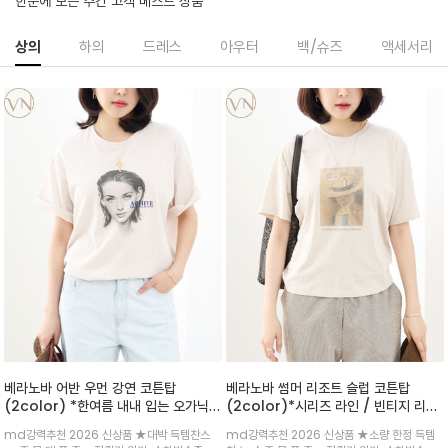
한눈에 보는 주간 고객 베스트 상품
상의
하의
드레스
아우터
백/슈즈
액세서리
베라노바 어반 우먼 강연 코튼탑
베라노바 썸머 리조트 슬럽 코튼탑
(2color) *한여름 내내 입는 오가닉
(2color)*시리즈 라인 / 빈티지 리조
강연 코튼 / Partial Printing/라인
트 무드의 은은한 슬럽 조직감이 느껴지
md강력추천 2026 신상품 ★대박 득템찬스
md강력추천 2026 신상품 ★소량 한정 득템
워크 (Line Work) & 스케치/감각적
는 가벼운 코튼 터치의 반팔 티셔츠입니