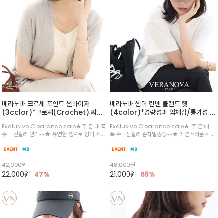
베라노바 크로셰 포인트 썬바이저
베라노바 썸머 린넨 블랜드 햇
(3color)*크로셰(Crochet) 짜임
(4color)*경량성과 입체감/통기성 좋
포인트가 있는 썬바이저/내추럴하고 페
은 짜임과 가벼운 착용감으로 여름 내내
Exclusive Clearance sale★주.문.대.폭.
Exclusive Clearance sale★ 주.문.대.
미닌한 무드를 연출/벨크로 타입이라 휴
쾌적하게 착용/ 뒷트임 있어서 헤어스타
주 - 전컬러 인기~~★ 유연한 챙으로 형태 조절
폭.주 -전컬러 순차발송중~~★ 자연스러운 쉐입
대도 간편
일링에도 편하게 쓰실수 있습니다
이 자유로운 크로셰 바이저/ 딱딱하지 않아 돌돌
과 은은한 로고 디테일이 더해져 데일리룩에 세
말아 휴대하기 좋고, 챙의 모양을 살짝 바꿀 수 있
련된 포인트/베이직한 컬러 구성으로 어떤 스타
는 스타일/데일리부터 휴양지까지 스타일과 실
일에도 손쉽게 매치되며, 휴양지부터 일상까지 활
42,000
원
48,000
원
용성을 모두 갖춘 아이템
용도 높은 아이템
22,000
원
47%
21,000
원
56%