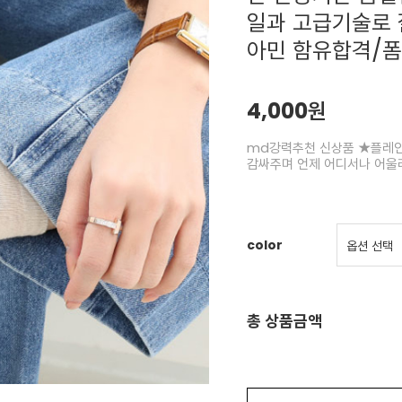
일과 고급기술로 
아민 함유합격/
4,000원
md강력추천 신상품 ★플레인
감싸주며 언제 어디서나 어울
color
총 상품금액