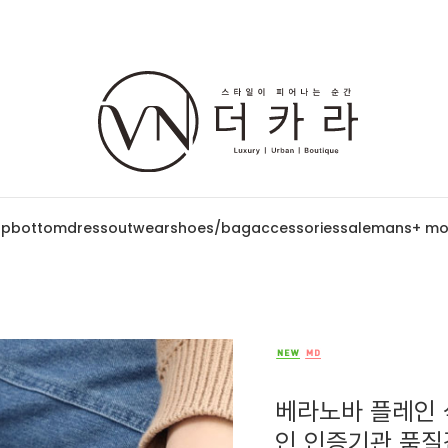
op
bottom
dress
outwear
shoes/bag
accessories
sale
mans
+ mo
베라노바 플레인 삭
인 인증기관 품질