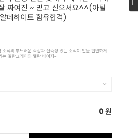
잘 짜여진 ~ 믿고 신으셔요^^(아틸
폼알데하이트 함유합격)
 조직의 부드러운 촉감과 신축성 있는 조직이 발을 편안하게
리는 멜란그레이와 멜란 베이지~
0
원