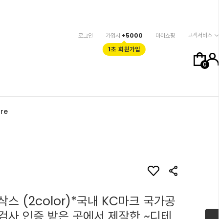
고객서비스
로그인
가입시
+5000
마이쇼핑
1초 회원가입
0
re
스 (2color)*국내 KC마크 국가공
검사 인증 받은 곳에서 제작한 ~디테