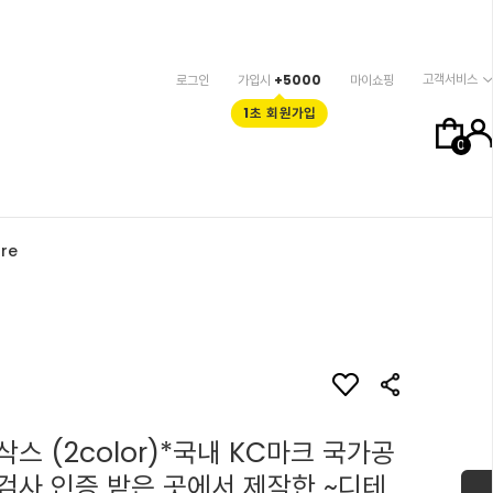
고객서비스
로그인
가입시
+5000
마이쇼핑
1초 회원가입
0
re
스 (2color)*국내 KC마크 국가공
검사 인증 받은 곳에서 제작한 ~디테