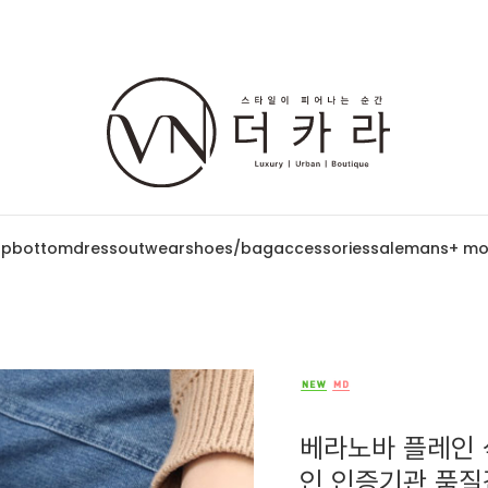
op
bottom
dress
outwear
shoes/bag
accessories
sale
mans
+ mo
베라노바 플레인 삭
인 인증기관 품질