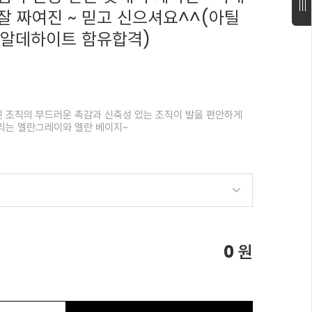
잘 짜여진 ~ 믿고 신으셔요^^(아틸
폼알데하이트 함유합격)
 조직의 부드러운 촉감과 신축성 있는 조직이 발을 편안하게
리는 멜란그레이와 멜란 베이지~
0
원