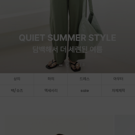
3
/ 3
상의
하의
드레스
아우터
백/슈즈
액세서리
sale
자체제작