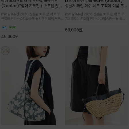
썸머 크리스탈 매쉬 스트랩 플랫슈즈
D 써머 라탄 파크 숄더백 (3color)*
(2color)*썸머 기획전 / 스트랩 탈착
성글게 짜인 메쉬 네트 조직이 여름 무드
하지않고 편하게 신으셔도 되는 타입~섬
를 세련되게 완성해주는 파크 토트백
md강력추천 2026 신상품 ★주.문.대.폭.주 -
md강력추천 2026 신상품 ★주.문.대.폭.주 -
세한 메쉬 짜임 위로 은은하게 반짝이는
전컬러 인기~~순차발송중 ★시크한 블랙 부드러
7차 리오더 전컬러 인기~순차발송중~~★ 블랙,
크리스탈 디테일을 더한 플랫슈즈
운 그레이 컬러로 구성되어 룩에 세련되게 매치
내추럴 베이지, 딥 브라운 컬러 구성으로 룩에 따
하게 좋으며 가볍고 시원해 데일리 만능 아이템 /
라 담백하게 매치하기 좋으며, 가볍고 유연한 소
68,000
원
와이드 팬츠와 함께 데일리룩·출근룩 포인트
재감이 데일리 코디 완성
49,000
원