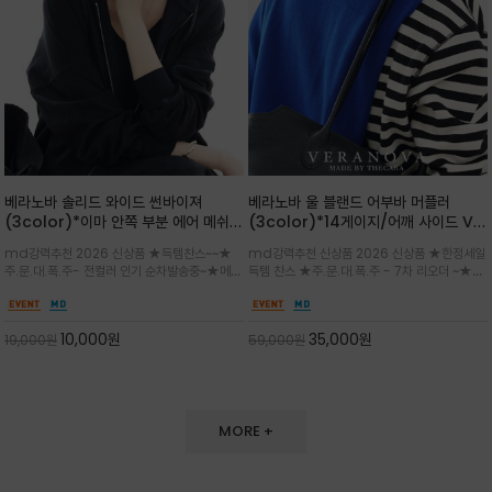
베라노바 솔리드 와이드 썬바이져
베라노바 울 블랜드 어부바 머플러
(3color)*이마 안쪽 부분 에어 메쉬
(3color)*14게이지/어깨 사이드 VN
(Air-Mesh) 쾌적하고 편하게 / 베라
브랜드 스카시 편직 기법 /시선을 사로
md강력추천 2026 신상품 ★득템찬스~~★
md강력추천 신상품 2026 신상품 ★한정세일
노바 심볼 전사 인쇄(Transfer
잡는 감각적인 레이어드 니트 어부바숄/
주.문.대.폭.주- 전컬러 인기 순차발송중~★메쉬
득템 찬스 ★주.문.대.폭.주 - 7차 리오더 ~★셔
Printing)뒷밴딩으로 사이즈 조절이 가
뒷면의 은은한 V자 조직감과 부드러운
쿠션 마감으로 이마 눌림을 최소화하고, 하루 종
츠나 원피스 위에 가볍게 걸쳐 스타일리시한 포
능해 누구나 안정적으로 착용
터치감으로 완성도를 높였으며, 단조로
일 보송보송한 스킨케어 핏(Skin-care fit)을
인트를 주기 좋으며, 소매 끝단에 위치한 실버
운 코디에 특별한 무드를 더해줄 아이템
유지심플한 로고 포인트와 세련된 컬러로 일상,골
'VN' 메탈 로고 장식이 브랜드의 정체성과 고급
10,000
원
35,000
원
19,000
원
59,000
원
프,여행까지~~
스러움을 동시에
MORE +