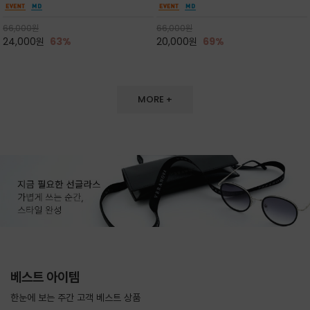
블루 캡을 쓴 퍼피 그래픽이 캐주얼하면
늘어짐 없이 탄탄한 실루엣을 유지
베이직한 크림 컬러로 데님이나 슬랙스 등 다양
가디건이나 자켓 안에 레이어드하기에도 완벽한
서도 감각적인 무드
한 하의와 매치하여 산뜻한 데일리룩을 완성
아이템/ 일반적인 면이 아닌 선염원단으로 단독
66,000
원
66,000
원
으로 입으셔도 핏과 스타일이 나는 원단
24,000
원
63%
20,000
원
69%
MORE +
베스트 아이템
한눈에 보는 주간 고객 베스트 상품