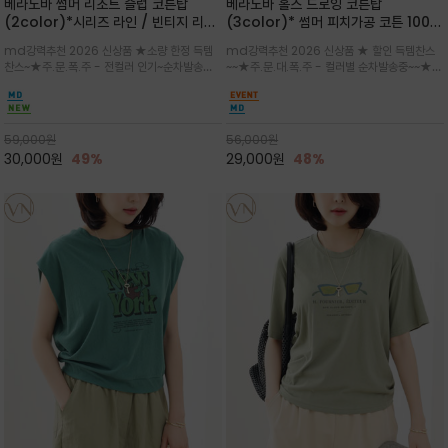
베라노바 썸머 리조트 슬럽 코튼탑
베라노바 홀스 드로잉 코튼탑
(2color)*시리즈 라인 / 빈티지 리조
(3color)* 썸머 피치가공 코튼 100프
트 무드의 은은한 슬럽 조직감이 느껴지
로 / 에스파스(Espace) 드로잉 여백
md강력추천 2026 신상품 ★소량 한정 득템
md강력추천 2026 신상품 ★ 할인 득템찬스
는 가벼운 코튼 터치의 반팔 티셔츠입니
의 미를 살려 말의 윤곽선만 스케치하여
찬스~★주.문.폭.주 - 전컬러 인기~순차발송중
~~★주.문.대.폭.주 - 컬러별 순차발송중~~★프
다
감성을 담은 아이템
~★휴양지의 무드를 살려, 색이 바랜 듯한 세피
랑스 감성의 포근하면서도 우아한 무드를 담은
아(Sepia)나 파스텔 톤의 해변 풍경으로 세련
말(Horse) 드로잉 티셔츠는 여유로운 실루엣과
된 뮤트톤 컬러 팔레트로 빈티지한 무드의 선샤
감각적인 아트워크로 고급스러운 여름 스타일링
인 프린트가 더해져 담백하면서도 감각
을 완성할 수 있습니다
59,000
원
56,000
원
30,000
원
49%
29,000
원
48%