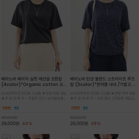
베라노바 베이직 실켓 에션셜 코튼탑
베라노바 린넨 블랜드 스트라이프 루즈
(4color)*Organic cotton 오가
탑 (3color)*한여름 내내 /가볍고 통
닉 코튼 100% 세련되고 기본 컬러 웨이
기성 좋은 린넨 혼방 텍스처로 여름까지
md강력추천 2026 신상품 ★한정 득템 세일
md강력추천 2026 신상품 ★한정 대박 세일
로 실켓 베이직 코튼으로 은은한 광택과
쾌적하게 착용되는 스트라이프 티셔츠/
★주.문.대.폭.주 - 전컬러 인긴`~순차발송중
★주.문.대.폭.주 - 와인 컬러 고객요청 재입고~
매끄러운 터치감
여유 있는 루즈핏과 자연스럽게 흐르는
~★ 바디라인에 너무 붙지 않으면서도 단정하게
3차 리오더 5/28일~~전컬러 인기~순차발송중
실루엣
떨어지는 핏으로, 단독 착용 시에도 꾸안꾸(꾸민
~★ 린넨 특유의 드라이한 촉감과 통기성으로 한
듯 안 꾸민 듯) 에센셜 무드를 연출하세요
여름에도 쾌적함을 유지/몸에 붙지 않아 자연스
49,000
원
56,000
원
럽게 체형을 커버
29,000
원
40%
29,000
원
48%