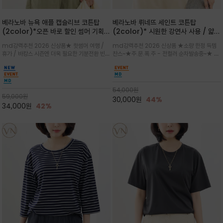
베라노바 뉴욕 애플 캡슬리브 코튼탑
베라노바 뤼네뜨 세인트 코튼탑
(2color)*오픈 바로 할인 썸머 기획
(2color)* 시원한 강연사 사용 / 얇고
★ 한정수량 제작 ★ 강연 코튼으로 빈
가벼우면서도 실의 꼬임 덕분에 원단이
md강력추천 2026 신상품★ 핫썸머 여행 /
md강력추천 2026 신상품 ★소량 한정 득템
티지 프린트로 여름 하의와 모두 잘어울
피부에 잘 달라붙지 않아 통기성이 탁월
휴가 / 바캉스 시즌엔 더욱 필요한 기분전환 빈티
찬스~★주.문.폭.주 - 전컬러 순차발송중~★ 감
리는 그래픽
지 무드★ 부드럽고 유연한 강연 코튼 소재로 피
각적인 선글라스 프린트/안정감 있는 라운드 넥
부에 산뜻하게 닿는 프리미엄 /답답함 없는 라운
라인과 여유 있는 스탠다드 핏으로 부담 없이 착
드 넥라인과 자연스럽게 어깨를 감싸는 캡슬리브
용/과하지 않은 프린트 디테일이 룩에 세련된 위
디자인이 팔 라인을 더욱 날씬
트를 더해 데일리 룩에 포인트
54,000
원
59,000
원
30,000
원
44%
34,000
원
42%