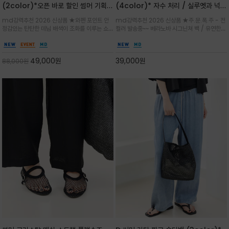
(2color)*오픈 바로 할인 썸머 기획
(4color)* 자수 처리 / 실루엣과 넉넉
★데님, 팬츠, 원피스는 물론 출근룩, 주
한 수납력을 자랑하는 베라노바의 에센
md강력추천 2026 신상품 ★와펜 포인트 안
md강력추천 2026 신상품 ★주.문.폭.주 - 전
말 모임룩, 여행룩까지 ~
셜 숄더백
정감있는 탄탄한 데님 배색이 조화를 이루는 쇼
컬러 발송중~~ 베라노바 시그닌쳐 백 / 유연한
퍼백/넉넉한 수납공간으로 데일리부터 여행까지
텍스처가 몸에 자연스럽게 감기며, 넓은 스트랩
클래식한 네이비·아이보리 스트라이프와 산뜻한
설계로 어깨의 피로도를 낮춰 편안한 착용/가볍
스카이블루 컬러가 너무 이쁜 쇼퍼백
게 들수록 더욱 멋스러운 크링클 텍스처의 데일
49,000
원
39,000
원
88,000
원
리 숄더백