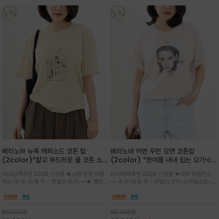
베라노바 뉴욕 에피소드 코튼 탑
베라노바 어반 우먼 강연 코튼탑
(2color)*얇고 부드러운 쿨 코튼 소재
(2color) *한여름 내내 입는 오가닉
/ 릴렉스드 핏 (Relaxed Fit) 편안하
강연 코튼 / Partial Printing/라인
md강력추천 2026 신상품 ★소량 한정 득템
md강력추천 2026 신상품 ★대박 득템찬스
고 자연스러운 멋이 있는 핏으로 여름내
워크 (Line Work) & 스케치/감각적
찬스~주.문.대.폭.주 - 전컬러 인기~~~★ 쨍한듯
~~ 주.문.대.폭.주 - 전컬러 인기~순차발송중~★
내 편하고 감각적으로 입으세요
인 아트워크 프린트가 시선을 끄는 루즈
세련된 컬러감에 빈티지한 무드의 아트 프린팅과
시원한 터치감의 오가닉 강연 코튼 소재로 편안
핏 강연티셔츠
내추럴한 컬러감이 매력적인 티셔츠/여유로운
한 착용감을 선사하며, 자연스럽게 떨어지는 실루
실루엣과 부드러운 터치감으로 편안하게 착용
엣이 편안하며 ★도회적인 무드로 루즈하게 단독
59,000
원
65,000
원
으로도 포인트가 되며, 데일리 활