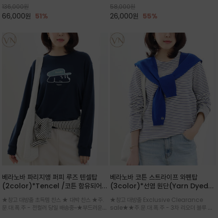
136,000
원
58,000
원
바지에 루즈하게 입어도 시크
66,000
원
51%
26,000
원
55%
베라노바 파리지앵 퍼피 루즈 텐셀탑
베라노바 코튼 스트라이프 와펜탑
(2color)*Tencel /코튼 함유되어
(3color)*선염 원단(Yarn Dyed
부드러운 터치 /귀여운 강아지 일러스트
Fabric)/ 소매 라인에 더해진 미니멀
★창고 대방출 초득템 찬스 ★ 대박 찬스 ★주.
★창고 대방출 Exclusive Clearance
가 돋보이는 위트 넘치는 디자인의 롱 슬
한 'VN' 로고 자수가 은은한 포인트가
문.대.폭.주 - 전컬러 당일 배송중~★부드러운
sale★★주.문.대.폭.주 - 3차 리오더 블루 그
리브리스탑 'Parisien' 레터링이 적힌
되어주며, 톡톡한 코튼 소재로 제작되어
코튼 소재로 제작되어 편안한 피팅감을 자랑하며,
린 ~★감각적인 컬러 구성으로 단독 착용은 물론