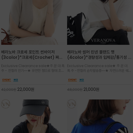
베라노바 크로셰 포인트 썬바이저
베라노바 썸머 린넨 블랜드 햇
(3color)*크로셰(Crochet) 짜임
(4color)*경량성과 입체감/통기성 좋
포인트가 있는 썬바이저/내추럴하고 페
은 짜임과 가벼운 착용감으로 여름 내내
Exclusive Clearance sale★주.문.대.폭.
Exclusive Clearance sale★ 주.문.대.
미닌한 무드를 연출/벨크로 타입이라 휴
쾌적하게 착용/ 뒷트임 있어서 헤어스타
주 - 전컬러 인기~~★ 유연한 챙으로 형태 조절
폭.주 -전컬러 순차발송중~~★ 자연스러운 쉐입
대도 간편
일링에도 편하게 쓰실수 있습니다
이 자유로운 크로셰 바이저/ 딱딱하지 않아 돌돌
과 은은한 로고 디테일이 더해져 데일리룩에 세
말아 휴대하기 좋고, 챙의 모양을 살짝 바꿀 수 있
련된 포인트/베이직한 컬러 구성으로 어떤 스타
는 스타일/데일리부터 휴양지까지 스타일과 실
일에도 손쉽게 매치되며, 휴양지부터 일상까지 활
22,000
원
21,000
원
42,000
원
48,000
원
용성을 모두 갖춘 아이템
용도 높은 아이템