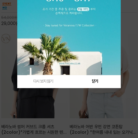
안함을 동시에 느낄수 있으며 차분하고 필요한
몸을 감싸 안는 듯한 여유로운 느낌을 주어, 내추
컬러웨이로 단독 또는 린넨 자켓/ 여름점퍼 안에
럴하면서도 한여름까지 입는 프리미엄 코튼/반
코디하기 만능템 입니다^^
바지에 루즈하게 입어도 시크
54,000
원
58,000
원
29,000
원
46%
26,000
원
55%
다시 보지 않기
닫기
베라노바 썸머 커브드 크롭 셔츠
베라노바 어반 우먼 강연 코튼탑
(2color)*가볍게 흐르는 시원한 텐셀
(2color) *한여름 내내 입는 오가닉
나일론 소재감이 세련된 분위기를 더해
강연 코튼 / Partial Printing/라인