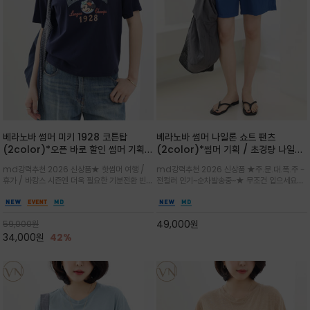
베라노바 썸머 미키 1928 코튼탑
베라노바 썸머 나일론 쇼트 팬츠
(2color)*오픈 바로 할인 썸머 기획
(2color)*썸머 기획 / 초경량 나일론
★ 한정수량 제작 ★ 오가닉 코튼으로
(Lightweight): 입은 듯 안 입은 듯
md강력추천 2026 신상품★ 핫썸머 여행 /
md강력추천 2026 신상품 ★주.문.대.폭.주 -
빈티지 프린트로 여름 하의와 모두 잘어
가벼운 아이템 / 여행 / 일상 / 운동 모
휴가 / 바캉스 시즌엔 더욱 필요한 기분전환 빈티
전컬러 인기~순차발송중~★ 무조건 입으세요~~
울리는 그래픽
두 가능한 아이템
지 무드가 돋보이는 에센셜★네이비와 차분한 카
폭염과 장마 꿉꿉함이 지속되는 한여름날 필수템
키 컬러 위에 빈티지한 크랙 효과의 레트로 감성
입니다^^가볍고 드라이한 터치감의 나일론 소
그래픽을 더해 캐주얼하면서도 세련된 분위기를
재로 완성한 자연스럽게 어우러져 출근룩, 여행
49,000
원
59,000
원
완성
룩, 모임룩, 데일리룩까지 다양하게
34,000
원
42%