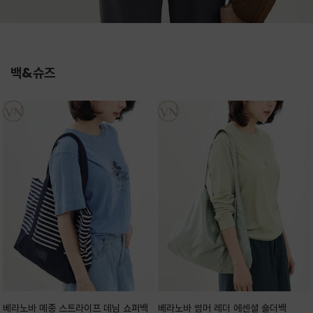
백&슈즈
베라노바 메종 스트라이프 데님 쇼퍼백
베라노바 썸머 레더 에센셜 숄더백