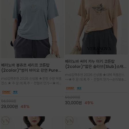
베라노바 써머 카누 미키 코튼탑
베라노바 봉쥬르 세리프 코튼탑
(2color)*얇은 슬라브(Slub)소재
(2color)*썸머 바이오 강연 Pure
부드럽고 폭염에도 시원하게 착용 가능
md강력추천 2026 신상품 ★대박 득템찬스
Cotton / 세리프 폰트를 선택하고 감
하며, 몸에 잘 달라붙지 않아 쾌적
md강력추천 2026 신상품 ★한정 수량 득템
~~★주.문.대.폭.주 - 전컬러 인기~~순차발송중
성적인 프랑스어 수식어를 조합
찬스 ★ 주.문.대.폭.주 - 전컬러 인기~~★여름
~★썸머 무드의 프린트가 매력적이며 여유 있는
의 시원한 감성/자연스러운 필기체 파리지앵의
드롭숄더 핏과 부드러운 라운드넥이 편안하며, 앞
여유로운 감성/피부에 닿는 순간 기분 좋은 청량
면 캐릭터 프린트가 캐주얼한 포인트를 더해줍니
한 원단을 사용해 데일리 코디 만능 아이템
59,000
원
다.
56,000
원
30,000
원
49%
29,000
원
48%