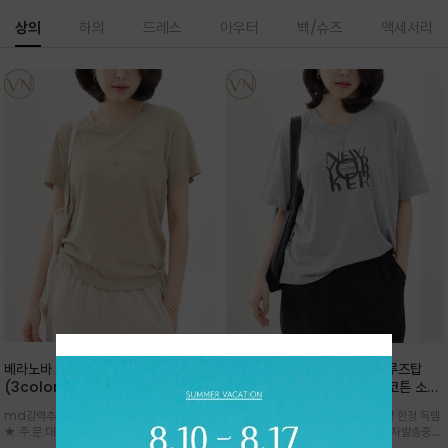
상의
하의
드레스
아우터
백/슈즈
액세서리
베라노바 심플 VN13 코튼탑
베라노바 뉴요커 레터링 나염 루즈탑
(3color)*썸머 바이오 강연/ 스판 너
(2color)*부드럽고 유연한 코튼 소재
무 좋고 옷감 시원한 프리미엄 소재 / 군
가 몸을 따라 자연스럽게 흐르듯 떨어져,
md강력추천 2026 신상품 ★한정 대박 세일
★창고 대방출 초득템 찬스 ★★소량 한정 득템
더더기 없이 깔끔한 무드가 매력적인
박시한 사이즈임에도 오히려 체형을 슬
★ 주.문.대.폭.주 - 전컬러 인기~순차발송중
찬스~주.문.대.폭.주 - 5차 재입고 순차발송중
VN13 코튼 티셔츠
림하고 가녀리게 보여줍니다
~~3차 리오더 ★ 기분좋게 적당히 슬림하게~ 편
`~★ 맨살에 닿아도 기분 좋은 부드러운 코튼이