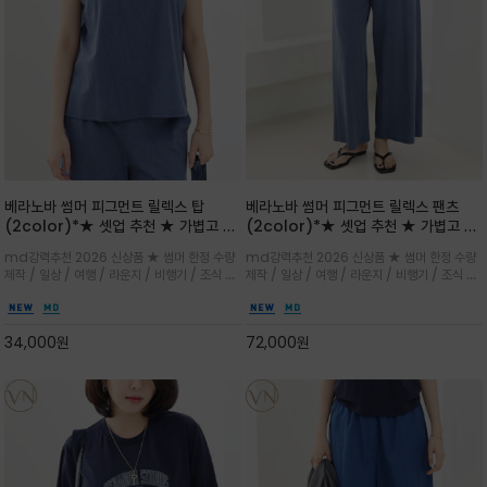
베라노바 썸머 피그먼트 릴렉스 탑
베라노바 썸머 피그먼트 릴렉스 팬츠
(2color)*★ 셋업 추천 ★ 가볍고 부
(2color)*★ 셋업 추천 ★ 가볍고 부
드러운 터치감이 돋보이는 피그먼트 코
드러운 터치감이 돋보이는 피그먼트 코
md강력추천 2026 신상품 ★ 썸머 한정 수량
md강력추천 2026 신상품 ★ 썸머 한정 수량
튼 소재로 완성
튼 소재로 완성
제작 / 일상 / 여행 / 라운지 / 비행기 / 조식 /
제작 / 일상 / 여행 / 라운지 / 비행기 / 조식 /
꾸안꾸 이지 컴포트 라인으로 얇고 부드러운 피
꾸안꾸 이지 컴포트 라인으로 얇고 부드러운 피
그먼트로 제작되어 편하고 가볍게 후회없으실 아
그먼트로 제작되어 편하고 가볍게 후회없으실 아
이템 입니다
이템 입니다
34,000
원
72,000
원