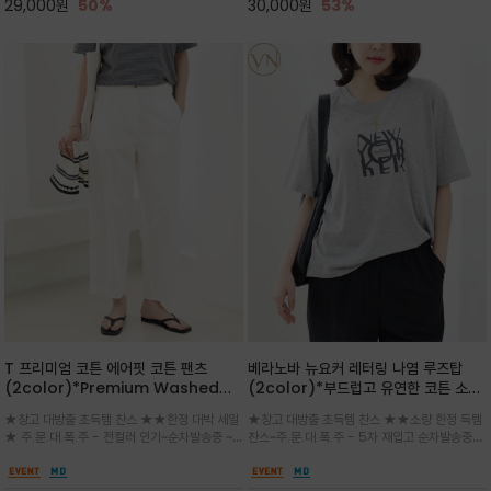
29,000
원
50%
30,000
원
53%
T 프리미엄 코튼 에어핏 코튼 팬츠
베라노바 뉴요커 레터링 나염 루즈탑
(2color)*Premium Washed
(2color)*부드럽고 유연한 코튼 소재
Cotton /뒷밴드 / 가볍고 탄탄한 코
가 몸을 따라 자연스럽게 흐르듯 떨어져,
★창고 대방출 초득템 찬스 ★★한정 대박 세일
★창고 대방출 초득템 찬스 ★★소량 한정 득템
튼 소재로 한여름까지 쾌적하게 착용되
박시한 사이즈임에도 오히려 체형을 슬
★ 주.문.대.폭.주 - 전컬러 인기~순차발송중 ~
찬스~주.문.대.폭.주 - 5차 재입고 순차발송중
는 팬츠
림하고 가녀리게 보여줍니다
사이즈별★호불호 없이 입기 좋은 핏으로 어떤
`~★ 맨살에 닿아도 기분 좋은 부드러운 코튼이
상의와도 잘 어우러져 데일리룩은 물론 세련된
몸을 감싸 안는 듯한 여유로운 느낌을 주어, 내추
모던 스타일링까지 활용도 높은 아이템
럴하면서도 한여름까지 입는 프리미엄 코튼/반