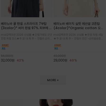
베라노바 쿨 텐셀 스트라이프 7부탑
베라노바 베이직 실켓 에션셜 코튼탑
(3color)* 써머 텐셀 97% 피부에 닿
(4color)*Organic cotton 오가
는 순간 느껴지는 쿨링 터치의 여름 텐셀
닉 코튼 100% 세련되고 기본 컬러 웨이
md강력추천 2026 신상품 ★간절기에도 굿굿
md강력추천 2026 신상품 ★한정 득템 세일
소재
로 실켓 베이직 코튼으로 은은한 광택과
한정 득템 찬스★주.문.대.폭.주 - 전컬러 순차발
★주.문.대.폭.주 - 전컬러 인긴`~순차발송중
매끄러운 터치감
송중~3차 리오더~~★스트라이프 패턴에 여유
~★ 바디라인에 너무 붙지 않으면서도 단정하게
있는 드롭숄더와 7부 소매가 더해져 팔 라인을
떨어지는 핏으로, 단독 착용 시에도 꾸안꾸(꾸민
자연스럽게 커버해주는 아이템/얇고 가벼운 터
듯 안 꾸민 듯) 에센셜 무드를 연출하세요
치감으로 편안
56,000
원
49,000
원
32,000
원
42%
29,000
원
40%
MORE +