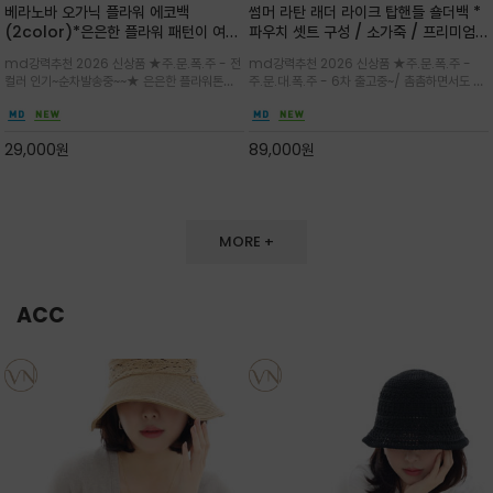
베라노바 오가닉 플라워 에코백
썸머 라탄 래더 라이크 탑핸들 숄더백 *
(2color)*은은한 플라워 패턴이 여름
파우치 셋트 구성 / 소가죽 / 프리미엄
룩에 산뜻한 포인트를 더해주는 코튼 에
라탄 / 내추럴한 라탄 짜임과 블랙 레더
md강력추천 2026 신상품 ★주.문.폭.주 - 전
md강력추천 2026 신상품 ★주.문.폭.주 -
코백
라이크 배색이 조화롭게 어우러진 탑핸
컬러 인기~순차발송중~~★ 은은한 플라워톤이
주.문.대.폭.주 - 6차 출고중~/ 촘촘하면서도 입
들 숄더백
룩에 방해되지않고 시원한 여름무드에 잔잔하고
체감 있는 라탄 조직이 여름 무드를 고급스럽게
고급스럽게 내추럴한 감성의 천연 오가닉 코튼소
만들며 부드러운 곡선의 바스켓 실루엣에 넉넉한
재/내부 포켓과 VERANOVA 자수 디테일이 더
수납감이 느껴지고 탑핸들과 숄더 스트랩으로 다
29,000
원
89,000
원
해져 완성
양한 연출이
MORE +
ACC