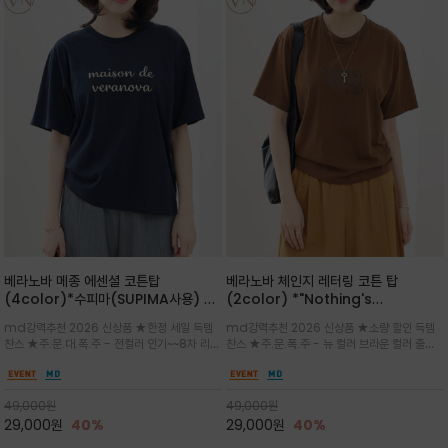
베라노바 메종 에센셜 코튼탑
베라노바 체인지 레터링 코튼 탑
(4color)*수피마(SUPIMA사용) 레
(2color) *"Nothing's
귤러한 사이즈로 편안한 착용감을 전하
change"아무것도 하지않으면 아무일
md강력추천 2026 신상품 ★한정 세일 득템
md강력추천 2026 신상품 ★소량 할인 득템
는 레터링 티셔츠
도 일어나지않는것/감각적인 레터링 프
찬스 ★주.문.대.폭.주 - 전컬러 인기~~8차 리오
찬스 ★주.문.폭.주 - 뉴 컬러 브라운 컬러 출시~
린팅이 돋보이는 베라노바 티셔츠
더 ~화이트 입고 ★ 데일리 아이템 /고유의 그래
전컬러 인기~~~2차 리오더 ★블랙 레터링으로
픽이나 컬러 조합을 통해 'Essential'한 무드를
무드를 만들고 기본 베이스의 컬러감이라 출근시
트렌디하게 해석/범용성이 좋아 여름내내 입기
팬츠나 데님등에 모두 잘 어울리는 디자인 /부드
49,000
원
49,000
원
좋은 컬러웨이와 디자인입니다^^
럽고 유연한 코튼 소재로 편안
29,000
원
40%
29,000
원
40%