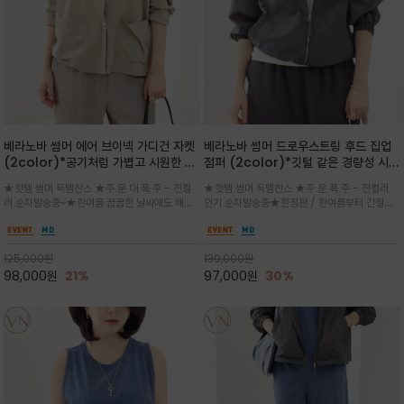
베라노바 썸머 에어 브이넥 가디건 자켓
베라노바 썸머 드로우스트링 후드 집업
(2color)*공기처럼 가볍고 시원한 나
점퍼 (2color)*깃털 같은 경량성 시원
일론 에어 라인 / 마더 오브 자캐 버튼 /
한 프리미엄 나일론 /볼륨 핏
★핫템 썸머 득템찬스 ★주.문.대.폭.주 - 전컬
★핫템 썸머 득템찬스 ★주.문.폭.주 - 전컬러
브이넥 디자인이라 부담없이 쓱쓱~걸치
(Volume Fit)가볍지만 입체적인 실
러 순차발송중~★한여름 꿉꿉한 날씨에도 쾌적
인기 순차발송중★한정판 / 한여름부터 간절기
는 꾸안꾸!!가볍고 바스락한 나일론 블렌
루엣을 유지하는 구조적 디자인
함을 유지하는 나일론 소재 브이넥 가디건 스타
까지~후드 스트링과 프런트 지퍼, 밴딩 소매, 밑
드 소재감이 세련된 무드를 더해주는 가
일 자켓은 가벼운 무게감과 방수성 덕분에 여름
단 스토퍼 디테일로 핏 조절이 가능해 실용적/바
디건 스타일
철 활용도 만점 / 모던한 디자인으로 이너와 팬츠
스락한 텍스처가 몸에 달라붙지 않아 산뜻하며
125,000
원
139,000
원
등과 밸런스를 맞춥니다
가볍게 비치는 세련된후드
98,000
원
21%
97,000
원
30%