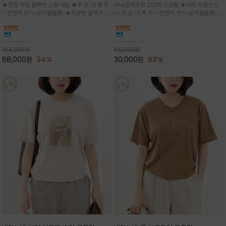
★한정 득템 블랙만 소량 세일 ★주.문.대.폭.주
md강력추천 2026 신상품 ★대박 득템찬스
주는 반팔 블라우스
워크 (Line Work) & 스케치/감각적
- 전컬러 인기~순차발송중~★차분한 블랙과 고
~~ 주.문.대.폭.주 - 전컬러 인기~순차발송중~★
인 아트워크 프린트가 시선을 끄는 루즈
급스러운 카멜 브라운 컬러로 구성되어 데일리/
시원한 터치감의 오가닉 강연 코튼 소재로 편안
핏 강연티셔츠
은은한 광택과 자연스러운 주름감이 모던한 무드
한 착용감을 선사하며, 자연스럽게 떨어지는 실루
를 완성/ 커프스 디테일이 여성스러운 포인트가
엣이 편안하며 ★도회적인 무드로 루즈하게 단독
되어 스커트 팬츠 모두 어
으로도 포인트가 되며, 데일리 활
104,000
원
65,000
원
68,000
원
34%
30,000
원
53%