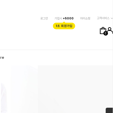
고객서비스
로그인
가입시
+5000
마이쇼핑
1초 회원가입
0
re