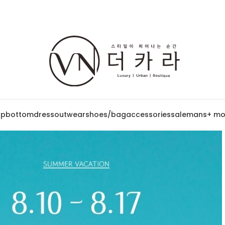
op
bottom
dress
outwear
shoes/bag
accessories
sale
mans
+ mo