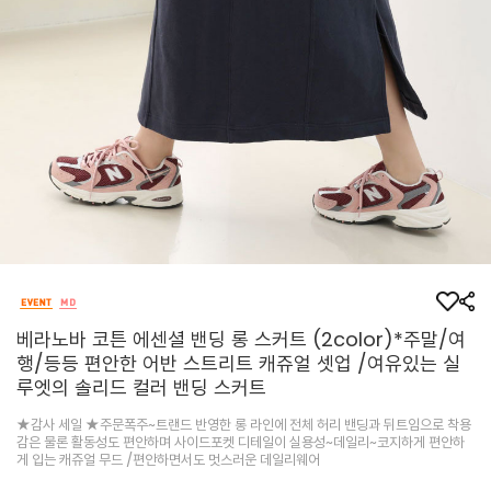
베라노바 코튼 에센셜 밴딩 롱 스커트 (2color)*주말/여
행/등등 편안한 어반 스트리트 캐쥬얼 셋업 /여유있는 실
루엣의 솔리드 컬러 밴딩 스커트
★감사 세일 ★주문폭주~트랜드 반영한 롱 라인에 전체 허리 밴딩과 뒤트임으로 착용
감은 물론 활동성도 편안하며 사이드포켓 디테일이 실용성~데일리~코지하게 편안하
게 입는 캐쥬얼 무드 /편안하면서도 멋스러운 데일리웨어