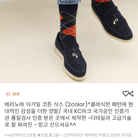
베라노바 아가일 코튼 삭스 (2color)*클래식한 패턴에 현
대적인 감성을 더한 양말/ 국내 KC마크 국가공인 인증기
관 품질검사 인증 받은 곳에서 제작한 ~디테일과 고급기술
로 잘 짜여진 ~ 믿고 신으셔요^^
md강력추천 신상품 ★당일 출고중~~고전적이지만 매력적인 마름모 모양의 아가일