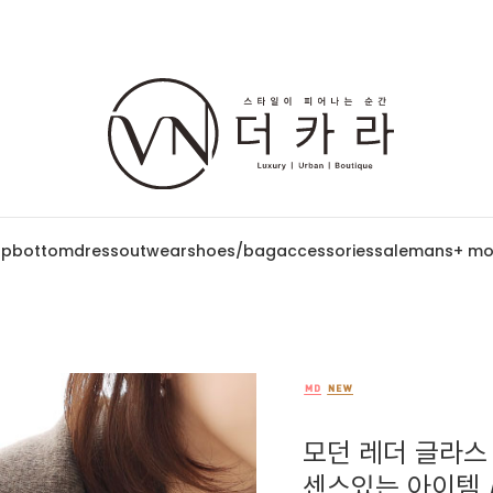
op
bottom
dress
outwear
shoes/bag
accessories
sale
mans
+ mo
모던 레더 글라스 
센스있는 아이템 