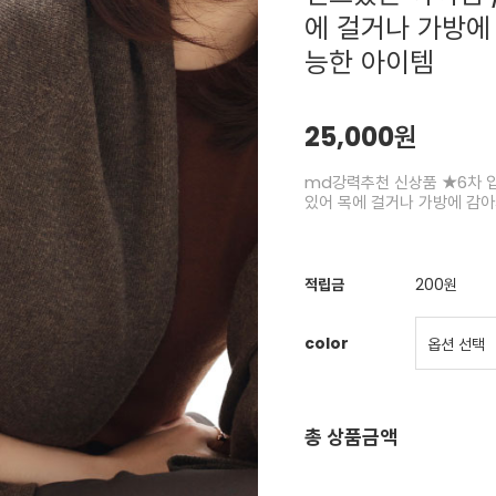
에 걸거나 가방에
능한 아이템
25,000원
md강력추천 신상품 ★6차 입
있어 목에 걸거나 가방에 감아
적립금
200원
color
총 상품금액