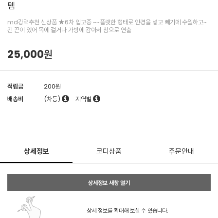
템
md강력추천 신상품 ★6차 입고중 ~~플랫한 형태로 안경을 넣고 빼기에 수월하고~
긴 끈이 있어 목에 걸거나 가방에 감아서 참으로 연출
25,000원
적립금
200원
배송비
(차등)
지역별
상세정보
코디상품
주문안내
상세정보 새창 열기
상세 정보를 확대해 보실 수 있습니다.