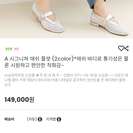
A 시그니쳐 매쉬 플랫 (2color)*매쉬 바디로 통기성은 물
론 시원하고 편안한 착화감~
md강력추천 신상품 ★주.문.대.폭.주 - 전컬러 인기~~10-15일 소요중~~~크링크 에
나멜 콤비 가죽 재질의 테두리와 버클 디테일로 감각적인 포인트를 준 메리제인 플랫
슈즈
149,000원
배송비
(차등)
지역별