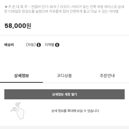
★주.문.대.폭.주 - 전컬러 인기~16차 / 리오더 ~머리가 닿는 안쪽 부분 레이스로 섬세
한 디테일로 완성도를 높혔으며 자유롭게 접어 간편하게 들고 다닐 수 있는 아이템
58,000원
배송비
(차등)
지역별
상세정보
코디상품
주문안내
상세정보 새창 열기
상세 정보를 확대해 보실 수 있습니다.