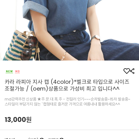
카라 라피아 지사 캡 (4color)*벨크로 타입으로 사이즈
조절가능 / (oem)상품으로 가성비 최고 입니다^^
md강력추천 신상품 ★주.문.대.폭.주 - 전컬러 인기~~~순차발송중~15차 발송중~
스타일이 부담가지 않는 `캡형태로 즐거운 가격으로 여름내내 활용하세요^^
13,000원