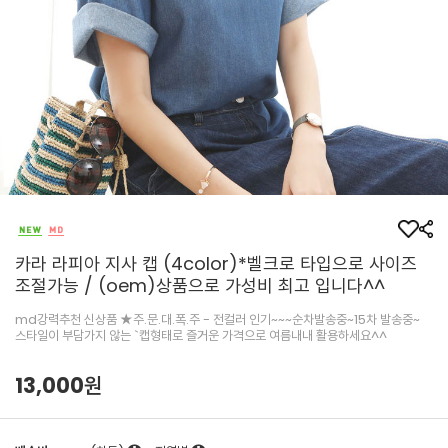
카라 라피아 지사 캡 (4color)*벨크로 타입으로 사이즈
조절가능 / (oem)상품으로 가성비 최고 입니다^^
md강력추천 신상품 ★주.문.대.폭.주 - 전컬러 인기~~~순차발송중~15차 발송중~
스타일이 부담가지 않는 `캡형태로 즐거운 가격으로 여름내내 활용하세요^^
13,000원