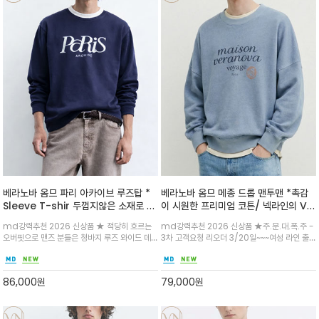
베라노바 옴므 파리 아카이브 루즈탑 *
베라노바 옴므 메종 드롭 맨투맨 *촉감
Sleeve T-shir 두껍지않은 소재로 초
이 시원한 프리미엄 코튼/ 넥라인의 V자
여름에도 반바지에 입어도 너무 좋습니
스티치와 여유로운 드롭 숄더가 빈티지
md강력추천 2026 신상품 ★ 적당히 흐르는
md강력추천 2026 신상품 ★주.문.대.폭.주 -
다
한 무드를 연출
오버핏으로 맨즈 분들은 청바지 루즈 와이드 데
3차 고객요청 리오더 3/20일~~~여성 라인 출
님/반바지 어디에 입으셔도 파리감성을 느낄수
시와 함께 리미티드 한정판으로 출시 해드립니다
있는 아카이브 라인 입니다^^
^^맨투맨을 좋아하는 맨즈들에게는 더욱 인기
많은 루즈타입의 프리미엄 원단 맨투맨 입니다
86,000
원
79,000
원