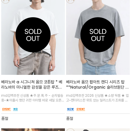
베라노바 a 시그니쳐 옴므 코튼탑 * 베
베라노바 옴므 팝아트 캔디 시리즈 탑
라노바의 미니멀한 감성을 감은 루즈핏
**Natural/Organic 슬라브원단 /
코튼탑 / 프리미엄 원단 / 전면 그래픽
빈티지한 팝아트 감성이 물씬 느껴지는
md강력추천 신상품 ★주.문.폭.주 - 순차발송
md강력추천 2026 신상품 ★소량 득템 ★ 입
베라노바의 그래픽 티셔츠
중~★미출시 했던 귀한 아이템 바로 세일 오픈
고~젠더리스한 위트 있는 일러스트가 조화를 이
합니다 ★ 한정 수량 ★ 낙서 질감으로 예술적은
뤄 단독 착용만으로도 확실한 포인트가 됩니다.
무드를 더하며 감성적인 포인트과 시원한 화이트
부드럽고 쾌적한 코튼 소재로 제작되어 데일리로
를 메인으로 데님에 하나만 입어도 스타일 업그
즐기기 좋으며, 감각적인 그래픽으로 일상의 룩에
품절
품절
레이 되는 아이템
특별한 무드