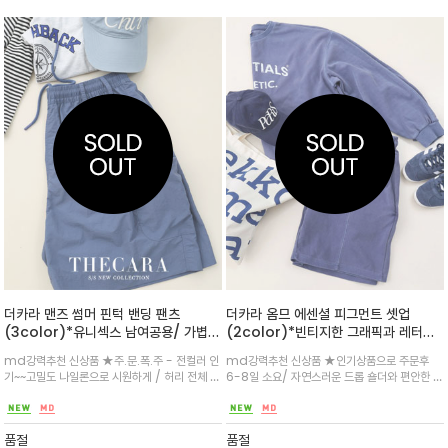
더카라 맨즈 썸머 핀턱 밴딩 팬츠
더카라 옴므 에센셜 피그먼트 셋업
(3color)*유니섹스 남여공용/ 가볍고
(2color)*빈티지한 그래픽과 레터링
통기성이 우수한 나일론 블렌드 원단을
이 포인트 / 감각적이면서 일상에서 편
md강력추천 신상품 ★주.문.폭.주 - 전컬러 인
md강력추천 신상품 ★인기상품으로 주문후
사용해 한여름에도 쾌적한 착용감을 느
안한 반바지와 맨투맨 셋업입니다^^
기~~고밀도 나일론으로 시원하게 / 허리 전체 밴
6-8일 소요/ 자연스러운 드롭 숄더와 편안한 4
낄 수 있는 라이트
딩과 드로우스트링 디테일로 체형에 구애 없는
부 팬츠 셋트로 주말에 남편/아들/등 남성들이
편안한 핏/사이드 카고 포켓의 스토퍼로 실용성
좋아하는 편안한 일상룩 입니다^^텀블 가공법
과 포인트/데일리 룩은 물론 가벼운 아웃도어 활
으로 일정한 핏을 구현하며 다수의 세탁에도 손
품절
품절
동에도 스타일리시하게
상이 적은 dtx전사를 사용/데일리 ㅇ