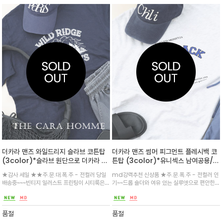
더카라 맨즈 와일드리지 슬라브 코튼탑
더카라 맨즈 썸머 피그먼트 플레시백 코
(3color)*슬라브 원단으로 더카라 맨
튼탑 (3color)*유니섹스 남여공용/피
즈 분들에게 탁월한 아이템~~자연의 풍
그먼트 워싱 기법으로 빈티지한 컬러감
★감사 세일 ★★주.문.대.폭.주 - 전컬러 당일
md강력추천 신상품 ★주.문.폭.주 - 전컬러 인
경을 한 컷에 담은 ‘와일드리지 저니 그
과 내추럴한 워싱 디테일을 살린 100%
배송중~~~빈티지 일러스트 프린팅이 시티룩은
기~~드롭 숄더와 여유 있는 실루엣으로 편안한
래픽 티셔츠’
코튼 크루넥 티셔츠
물론 아웃도어 룩과도 잘 어울리며 부드럽고 통
착용감을 제공하며, 앞판의 ‘FLASHBACK’ 레
기성 좋은 100% 코튼 슬러브 원단을 사용해 하
터링과 컴퍼스 그래픽이 모던한 포인트/어떤 하
루 종일 편안한 착용감을 선사하며, 여유 있는 실
의와도 자연스럽게 어우러져 빈티지한 감성과 현
품절
품절
루엣이 체형을 자연스럽게
대적인 무드