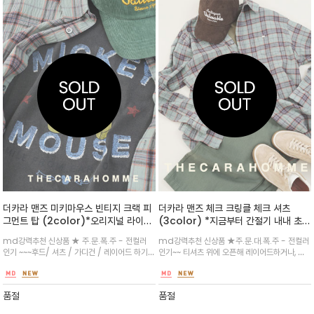
더카라 맨즈 미키마우스 빈티지 크랙 피
더카라 맨즈 체크 크링클 체크 셔츠
그먼트 탑 (2color)*오리지널 라이센
(3color) *지금부터 간절기 내내 초가
스 /유니섹스 / 크랙 프린팅 기법으로
을까지도~~텁텁하지않게 ~~자연스러운
md강력추천 신상품 ★ 주.문.폭.주 - 전컬러
md강력추천 신상품 ★주.문.대.폭.주 - 전컬러
레트로한 무드
크링클 텍스처로 바스락하고 산뜻해 답
인기 ~~~후드/ 셔츠 / 가디건 / 레이어드 하기에
인기~~ 티셔츠 위에 오픈해 레이어드하거나, 단
답함 없이, 간절기엔 가벼운 아우터처럼
도 굿~~데일리룩부터 캐주얼한 나들이 코디까지
추를 모두 잠가 슬랙스·데님과 매치하면 담백한
툭 걸치기 좋습니다.
다양하게 활용 가능합니다.피그먼트 워싱 처리로
데일리 룩
고급스러운 색감이 특징/ 여성은 박시한 탑으로~
품절
품절