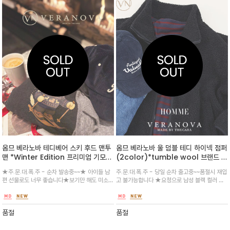
옴므 베라노바 테디베어 스키 후드 맨투
옴므 베라노바 울 덤블 테디 하이넥 점퍼
맨 *Winter Edition 프리미엄 기모
(2color)*tumble wool 브랜드 소
원단 / 후드안쪽 모자까지 이중 후리스
재 사용/ 국내생산 /안감 후리스 이중지
★주.문.대.폭.주 - 순차 발송중~~★ 아이들 남
주.문.대.폭.주 - 당일 순차 출고중~~품절시 재입
로 마감/ 국내생산 / 트렌디한 루즈핏
로 보온성 최고 데일리 아이템 / 보기만
편 선물로도 너무 좋습니다★보기만 해도 미소가
고 불가능합니다 ★요청으로 남성 블랙 컬러 출
실루엣으로 체형에 관계없이 편안
해도 포근한 테디베어/덤블 부클 소재를
지어지는 스키 타는 곰돌이 캐릭터가 유쾌하게
시 시밀러 룩(Similar Look)으로 가족 모두
사용하여 뛰어난 보온성과 트렌디한 무
프린트된 매력적인 후드티/안감이 부드러운 기
입으세요 ^^★ 구스다운 그이상 따듯한 원단으
드를 선사하는 집업 점퍼
모로 처리되어 추운 겨울에도 따뜻
로 무광 작업한 지퍼와 지퍼외부 테이핑
품절
품절