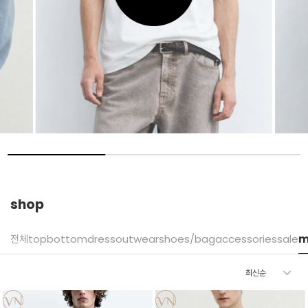
shop
전체
top
bottom
dress
outwear
shoes/bag
accessories
sale
m