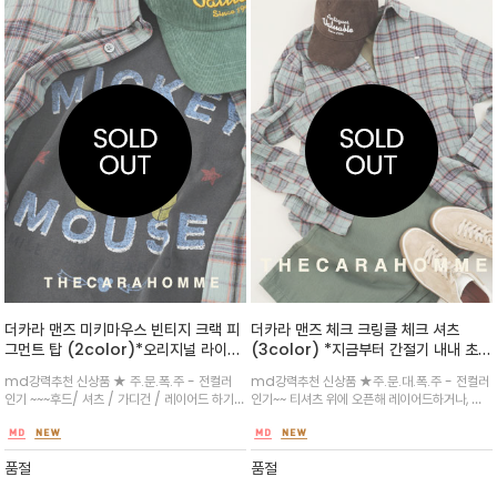
더카라 맨즈 미키마우스 빈티지 크랙 피
더카라 맨즈 체크 크링클 체크 셔츠
그먼트 탑 (2color)*오리지널 라이센
(3color) *지금부터 간절기 내내 초가
스 /유니섹스 / 크랙 프린팅 기법으로
을까지도~~텁텁하지않게 ~~자연스러운
md강력추천 신상품 ★ 주.문.폭.주 - 전컬러
md강력추천 신상품 ★주.문.대.폭.주 - 전컬러
레트로한 무드
크링클 텍스처로 바스락하고 산뜻해 답
인기 ~~~후드/ 셔츠 / 가디건 / 레이어드 하기에
인기~~ 티셔츠 위에 오픈해 레이어드하거나, 단
답함 없이, 간절기엔 가벼운 아우터처럼
도 굿~~데일리룩부터 캐주얼한 나들이 코디까지
추를 모두 잠가 슬랙스·데님과 매치하면 담백한
툭 걸치기 좋습니다.
다양하게 활용 가능합니다.피그먼트 워싱 처리로
데일리 룩
고급스러운 색감이 특징/ 여성은 박시한 탑으로~
품절
품절