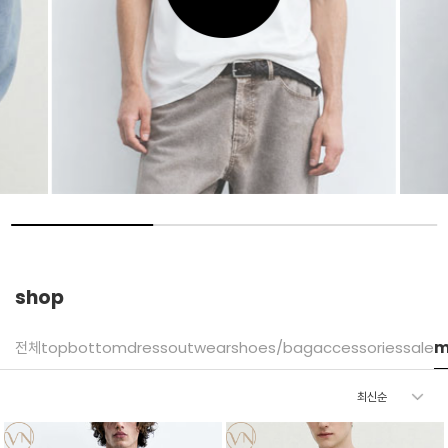
shop
전체
top
bottom
dress
outwear
shoes/bag
accessories
sale
m