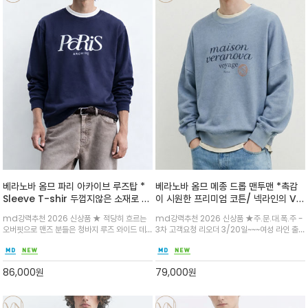
베라노바 옴므 파리 아카이브 루즈탑 *
베라노바 옴므 메종 드롭 맨투맨 *촉감
Sleeve T-shir 두껍지않은 소재로 초
이 시원한 프리미엄 코튼/ 넥라인의 V자
여름에도 반바지에 입어도 너무 좋습니
스티치와 여유로운 드롭 숄더가 빈티지
md강력추천 2026 신상품 ★ 적당히 흐르는
md강력추천 2026 신상품 ★주.문.대.폭.주 -
다
한 무드를 연출
오버핏으로 맨즈 분들은 청바지 루즈 와이드 데
3차 고객요청 리오더 3/20일~~~여성 라인 출
님/반바지 어디에 입으셔도 파리감성을 느낄수
시와 함께 리미티드 한정판으로 출시 해드립니다
있는 아카이브 라인 입니다^^
^^맨투맨을 좋아하는 맨즈들에게는 더욱 인기
많은 루즈타입의 프리미엄 원단 맨투맨 입니다
86,000
원
79,000
원