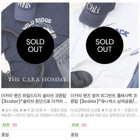
더카라 맨즈 와일드리지 슬라브 코튼탑
더카라 맨즈 썸머 피그먼트 플레시백 코
(3color)*슬라브 원단으로 더카라 맨
튼탑 (3color)*유니섹스 남여공용/피
즈 분들에게 탁월한 아이템~~자연의 풍
그먼트 워싱 기법으로 빈티지한 컬러감
★감사 세일 ★★주.문.대.폭.주 - 전컬러 당일
md강력추천 신상품 ★주.문.폭.주 - 전컬러 인
경을 한 컷에 담은 ‘와일드리지 저니 그
과 내추럴한 워싱 디테일을 살린 100%
배송중~~~빈티지 일러스트 프린팅이 시티룩은
기~~드롭 숄더와 여유 있는 실루엣으로 편안한
래픽 티셔츠’
코튼 크루넥 티셔츠
물론 아웃도어 룩과도 잘 어울리며 부드럽고 통
착용감을 제공하며, 앞판의 ‘FLASHBACK’ 레
기성 좋은 100% 코튼 슬러브 원단을 사용해 하
터링과 컴퍼스 그래픽이 모던한 포인트/어떤 하
루 종일 편안한 착용감을 선사하며, 여유 있는 실
의와도 자연스럽게 어우러져 빈티지한 감성과 현
품절
품절
루엣이 체형을 자연스럽게
대적인 무드