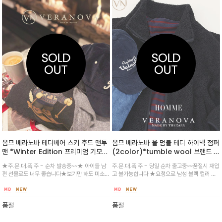
옴므 베라노바 테디베어 스키 후드 맨투
옴므 베라노바 울 덤블 테디 하이넥 점퍼
맨 *Winter Edition 프리미엄 기모
(2color)*tumble wool 브랜드 소
원단 / 후드안쪽 모자까지 이중 후리스
재 사용/ 국내생산 /안감 후리스 이중지
★주.문.대.폭.주 - 순차 발송중~~★ 아이들 남
주.문.대.폭.주 - 당일 순차 출고중~~품절시 재입
로 마감/ 국내생산 / 트렌디한 루즈핏
로 보온성 최고 데일리 아이템 / 보기만
편 선물로도 너무 좋습니다★보기만 해도 미소가
고 불가능합니다 ★요청으로 남성 블랙 컬러 출
실루엣으로 체형에 관계없이 편안
해도 포근한 테디베어/덤블 부클 소재를
지어지는 스키 타는 곰돌이 캐릭터가 유쾌하게
시 시밀러 룩(Similar Look)으로 가족 모두
사용하여 뛰어난 보온성과 트렌디한 무
프린트된 매력적인 후드티/안감이 부드러운 기
입으세요 ^^★ 구스다운 그이상 따듯한 원단으
드를 선사하는 집업 점퍼
모로 처리되어 추운 겨울에도 따뜻
로 무광 작업한 지퍼와 지퍼외부 테이핑
품절
품절