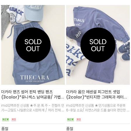
더카라 맨즈 썸머 핀턱 밴딩 팬츠
더카라 옴므 에센셜 피그먼트 셋업
(3color)*유니섹스 남여공용/ 가볍고
(2color)*빈티지한 그래픽과 레터링
통기성이 우수한 나일론 블렌드 원단을
이 포인트 / 감각적이면서 일상에서 편
md강력추천 신상품 ★주.문.폭.주 - 전컬러 인
md강력추천 신상품 ★인기상품으로 주문후
사용해 한여름에도 쾌적한 착용감을 느
안한 반바지와 맨투맨 셋업입니다^^
기~~고밀도 나일론으로 시원하게 / 허리 전체 밴
6-8일 소요/ 자연스러운 드롭 숄더와 편안한 4
낄 수 있는 라이트
딩과 드로우스트링 디테일로 체형에 구애 없는
부 팬츠 셋트로 주말에 남편/아들/등 남성들이
편안한 핏/사이드 카고 포켓의 스토퍼로 실용성
좋아하는 편안한 일상룩 입니다^^텀블 가공법
과 포인트/데일리 룩은 물론 가벼운 아웃도어 활
으로 일정한 핏을 구현하며 다수의 세탁에도 손
품절
품절
동에도 스타일리시하게
상이 적은 dtx전사를 사용/데일리 ㅇ