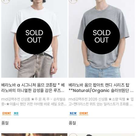
베라노바 a 시그니쳐 옴므 코튼탑 * 베
베라노바 옴므 팝아트 캔디 시리즈 탑
라노바의 미니멀한 감성을 감은 루즈핏
**Natural/Organic 슬라브원단 /
코튼탑 / 프리미엄 원단 / 전면 그래픽
빈티지한 팝아트 감성이 물씬 느껴지는
md강력추천 신상품 ★주.문.폭.주 - 순차발송
md강력추천 2026 신상품 ★소량 득템 ★ 입
베라노바의 그래픽 티셔츠
중~★미출시 했던 귀한 아이템 바로 세일 오픈
고~젠더리스한 위트 있는 일러스트가 조화를 이
합니다 ★ 한정 수량 ★ 낙서 질감으로 예술적은
뤄 단독 착용만으로도 확실한 포인트가 됩니다.
무드를 더하며 감성적인 포인트과 시원한 화이트
부드럽고 쾌적한 코튼 소재로 제작되어 데일리로
를 메인으로 데님에 하나만 입어도 스타일 업그
즐기기 좋으며, 감각적인 그래픽으로 일상의 룩에
품절
품절
레이 되는 아이템
특별한 무드