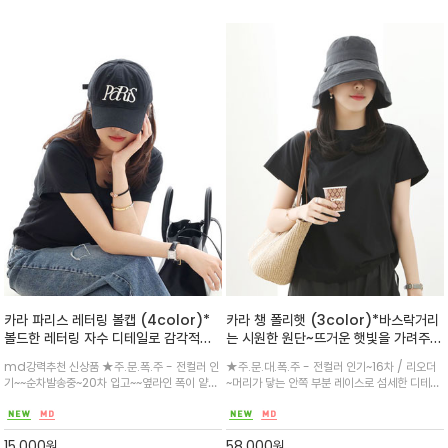
카라 파리스 레터링 볼캡 (4color)*
카라 챙 폴리햇 (3color)*바스락거리
볼드한 레터링 자수 디테일로 감각적인
는 시원한 원단~뜨거운 햇빛을 가려주는
포인트를 더한 볼캡
쓰임새가 좋은 깊은 챙 디자인의 폴리햇
md강력추천 신상품 ★주.문.폭.주 - 전컬러 인
★주.문.대.폭.주 - 전컬러 인기~16차 / 리오더
기~~순차발송중~20차 입고~~옆라인 폭이 얕지
~머리가 닿는 안쪽 부분 레이스로 섬세한 디테일
않아 한국인 두상에 잘맞고 모던한 파리감성~면
로 완성도를 높혔으며 자유롭게 접어 간편하게
소재로 제작되어 편안한 착용감/다양한 룩에 편
들고 다닐 수 있는 아이템
하게 매치하기 좋은 아이템
15,000
원
58,000
원