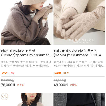
베라노바 캐시미어 버킷 햇
베라노바 캐시미어 케이블 글로브
(3color)*premium cashmere
(3color)* cashmere 100% 부드
100% / 5게이지 /부드러운 촉감과 뛰
러운 촉감과 따뜻함이 뛰어난 캐시미어
★한파 한정 세일 ★주.문.대.폭.주 - 전컬러 당
★한파 한정 세일 ★주.문.폭.주 - 전컬러 당일
어난 보온성을 자랑하는 캐시미어 혼방
혼방 소재로 제작된 니트 장갑
일 배송~~~★베라노바 캐시미어 바라클라바와
배송중~~★엄지와 검지에는 터치 기능이 적용되
소재의 프리미엄 니트 버킷햇
동일 캐시미어 소재로 봉제선 없이 깔끔하게 짜
어 스마트폰 사용이 편리손등 부분에 클래식한
인 홀가먼트 제작되어 두상에 닿는 감촉이 매우
케이블 짜임 디테일이 들어가 포근하고 고급스러
편안하고 안정적인 핏을 선사/깊이감 있게 얼굴
운 포인트를 더했습니다.손목 부
108,000
원
68,000
원
을 감싸주어 세련된 스
분'Cashmere' 레더 라벨이 부착
78,000
원
27%
48,000
원
29%