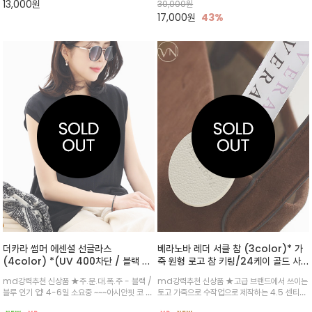
13,000
원
30,000
원
17,000
원
43%
더카라 썸머 에센셜 선글라스
베라노바 레더 서클 참 (3color)* 가
(4color) *(UV 400차단 / 블랙 케
죽 원형 로고 참 키링/24케이 골드 사
이스 포함)부드러운 라운드 프레임 선글
틴 마감
md강력추천 신상품 ★주.문.대.폭.주 - 블랙 /
md강력추천 신상품 ★고급 브랜드에서 쓰이는
라스/아세테이드 라운드와 메탈 프레임
블루 인기 업! 4-6일 소요중 ~~~아시안핏 코 받
토고 가죽으로 수작업으로 제작하는 4.5 센티의
의 아시안핏으로 적합한 피팅
침이 있어서 누구나 써도 어울리는 핏이며 프레
서클 사이즈