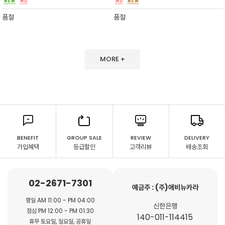
임 사이즈와 분위기 까지 겸비한 호불호없는 라
인입니다^^케이스가 포함된 구성으로 데일리
품절
품절
가볍고 스타일리쉬 하게 활용
MORE +
BENEFIT
GROUP SALE
REVIEW
DELIVERY
가입혜택
등급할인
고객리뷰
배송조회
02-2671-7301
예금주 : (주)애비뉴카라
평일 AM 11:00 - PM 04:00
신한은행
점심 PM 12:00 - PM 01:30
140-011-114415
휴무 토요일, 일요일, 공휴일