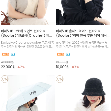
베라노바 크로셰 포인트 썬바이저
베라노바 솔리드 와이드 썬바이져
(3color)*크로셰(Crochet) 짜임
(3color)*이마 안쪽 부분 에어 메쉬
포인트가 있는 썬바이저/내추럴하고 페
(Air-Mesh) 쾌적하고 편하게 / 베라
Exclusive Clearance sale★주.문.대.폭.
md강력추천 2026 신상품 ★득템찬스~~★
미닌한 무드를 연출/벨크로 타입이라 휴
노바 심볼 전사 인쇄(Transfer
주 - 전컬러 인기~~★ 유연한 챙으로 형태 조절
주.문.대.폭.주- 전컬러 인기 순차발송중~★메쉬
대도 간편
Printing)뒷밴딩으로 사이즈 조절이 가
이 자유로운 크로셰 바이저/ 딱딱하지 않아 돌돌
쿠션 마감으로 이마 눌림을 최소화하고, 하루 종
능해 누구나 안정적으로 착용
말아 휴대하기 좋고, 챙의 모양을 살짝 바꿀 수 있
일 보송보송한 스킨케어 핏(Skin-care fit)을
는 스타일/데일리부터 휴양지까지 스타일과 실
유지심플한 로고 포인트와 세련된 컬러로 일상,골
42,000
원
19,000
원
용성을 모두 갖춘 아이템
프,여행까지~~
22,000
원
47%
10,000
원
47%