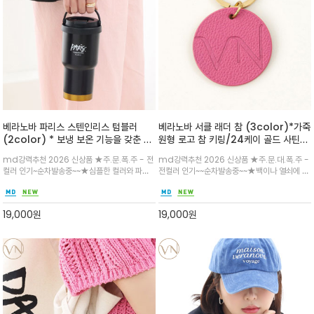
베라노바 파리스 스텐인리스 텀블러
베라노바 서클 래더 참 (3color)*가죽
(2color) * 보냉 보온 기능을 갖춘 그
원형 로고 참 키링/24케이 골드 사틴
립감 좋은 텀블러로 BPA 프리(BPA
마감 고급 브랜드에서 쓰이는 토고 가죽
md강력추천 2026 신상품 ★주.문.폭.주 - 전
md강력추천 2026 신상품 ★주.문.대.폭.주 -
Free)로 내분비계 교란물질인 비스페
으로 수작업으로 제작하는 4.5 센티의
컬러 인기~순차발송중~~★심플한 컬러와 파리
전컬러 인기~~순차발송중~~★백이나 열쇠에 매
놀A(BPA)가 포함되지 않은 플라스틱
서클 사이즈
스 레터링이 어우러진 감각적인 텀블러/ 스테인
치해 감각적으로 스타일의 감도를 올려주는 라이
제품사용
리스 이중구조 /그립감이 뛰어난 디자인과 핸들
프 스타일 데일리 악세서리 /레이어드 용으로 멋
형 캡으로 데일리 사용 적합/대략 473ml (16
진 아이템 시즌별로 출고 하는 아이템
19,000
원
19,000
원
온스, 16oz)