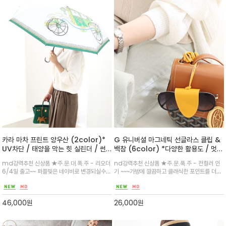
카라 마차 프린트 양우산 (2color)*
G 유니버셜 마그네틱 선글라스 클립 &
UV차단 / 태양을 막는 힛 실린더 / 썬
백참 (6color) *다양한 활용도 / 멋스
과 레인 모두 가능한 양우산 / 멋스러운
럽게 휴대하기 좋 마그네틱 홀더
md강력추천 신상품 ★주.문.대.폭.주 - 리오더
nd강력추천 신상품 ★주.문.폭.주 - 전컬러 인
아트프린트와 자외선 차단율 99.9%의
6/4일 출고~~ 퍼플빛은 네이비로 변경되실수
기 ~~~가방에 깔끔하고 클래식한 포인트를 더하
3단 접이식 양 우산
있습니다^^~고리형 손납이로 그립감이 좋으며
는 소가죽 백참 & 글라스 케이스로 활용
원단 안쪽에 암막 코팅/ 컬러 마차 프린트가 너무
이쁜~사이즈도 부담없어 백안에 쏙~
46,000
원
26,000
원