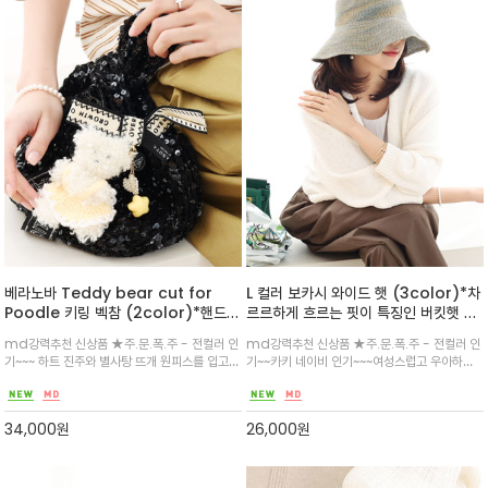
베라노바 Teddy bear cut for
L 컬러 보카시 와이드 햇 (3color)*차
Poodle 키링 벡참 (2color)*핸드메
르르하게 흐르는 핏이 특징인 버킷햇 /
이드 방식으로 제작 / 뜨개 옷을입고 있
컬러 믹스매치가 고급스러운^^
md강력추천 신상품 ★주.문.폭.주 - 전컬러 인
md강력추천 신상품 ★주.문.폭.주 - 전컬러 인
는 귀여운 인형키링~러블리한 애착템이
기~~~ 하트 진주와 별사탕 뜨개 원피스를 입고
기~~카키 네이비 인기~~~여성스럽고 우아하게~
되었으면 합니다
있는 귀엽고 사랑스러운 ^^백이나 파우치 등에
돌돌말아 가방안에 넣기에도 용이한 컨디션이라
레이어링 하여 스타일링하기 좋은 아이템
부담없이~자외선 완벽하게 차단하기 좋은 와이
드핏
34,000
원
26,000
원