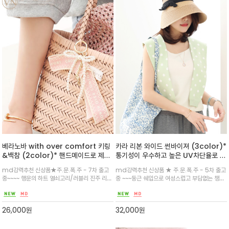
베라노바 with over comfort 키링
카라 리본 와이드 썬바이져 (3color)*
&백참 (2color)* 핸드메이드로 제작
통기성이 우수하고 높은 UV차단율로 기
된 진주 장식 리본키링/다양한 활용이
능적이면서도 멋스러운 햇
md강력추천 신상품★주.문.폭.주 - 7차 출고
md강력추천 신상품 ★ 주.문.폭.주 - 5차 출고
기대되는
중~~~~ 행운의 하트 열쇠고리/러블리 진주 리본
중 ~~~둥근 쉐입으로 여성스럽고 부담없는 챙사
부분 메세지를 전달하는 레터링 포인트 디테일/
이즈와 벨크로를사용하여 두상에 맞게 조절이 가
넓은 오링 고리로 다양한 곳에 착용하기 수월하
능/집 앞 간단한 외출 골프 여행 등산 등 다양한
며/핸드메이드로 정성스럽게 만든 리본의 러블
일상에서 매일 활용
26,000
원
32,000
원
리함을 소장하셔요^^