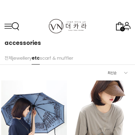
0
accessories
전체
jewellery
etc
scarf & muffler