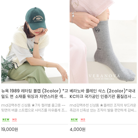
뉴욕 1989 레터링 볼캡 (3color) *고
베라노바 플레인 삭스 (2color)*국내
밀도 면 소재를 워싱과 자연스러운 색감
KC마크 국가공인 인증기관 품질검사 인
의 레터링 자수로 포인트가 돋보이는 볼
증 받은 곳에서 제작한 ~디테일과 고급
md강력추천 신상품 ★7차 컬러별 출고중 ~~
md강력추천 신상품 ★플레인 조직의 부드러운
캡
기술로 잘 짜여진 ~ 믿고 신으셔요
뒷면의 버클 스트랩으로 사이즈를 자유롭게 조절
촉감과 신축성 있는 조직이 발을 편안하게 감싸
^^(아틸아민 함유합격/폼알데하이트
일상은 물론 여행 등에 부담 없이 캐주얼한 매력
주며 언제 어디서나 어울리는 멜란그레이와 멜란
함유합격)
베이지~
19,000
원
4,000
원