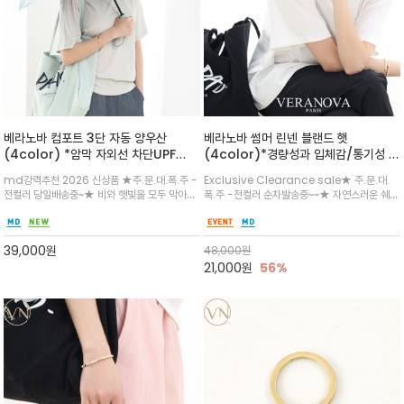
베라노바 컴포트 3단 자동 양우산
베라노바 썸머 린넨 블랜드 햇
(4color) *암막 자외선 차단UPF
(4color)*경량성과 입체감/통기성 좋
50+는 원단이 자외선(UVA 및 UVB)
은 짜임과 가벼운 착용감으로 여름 내내
md강력추천 2026 신상품 ★주.문.대.폭.주 -
Exclusive Clearance sale★ 주.문.대.
을 98% 이상 차단하여 피부에 닿는 자
쾌적하게 착용/ 뒷트임 있어서 헤어스타
전컬러 당일배송중~★ 비와 햇빛을 모두 막아주
폭.주 -전컬러 순차발송중~~★ 자연스러운 쉐입
외선을 50분의 1(2%) 미만으로 줄여
일링에도 편하게 쓰실수 있습니다
는 실용적인 양우산/원터치 자동 버튼으로 간편
과 은은한 로고 디테일이 더해져 데일리룩에 세
주는 최상위 자외선 차단 등급
하게 펼쳐지고, 가볍고 컴팩트한 사이즈로 휴대성
련된 포인트/베이직한 컬러 구성으로 어떤 스타
굿 / 감각적인 파리스 로고 디테일로 데일리 룩에
일에도 손쉽게 매치되며, 휴양지부터 일상까지 활
39,000
원
48,000
원
세련된 포인트
용도 높은 아이템
21,000
원
56%