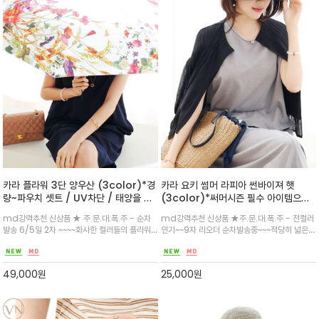
카라 플라워 3단 양우산 (3color)*경
카라 요키 썸머 라피아 썬바이져 햇
량~파우치 셋트 / UV차단 / 태양을 막
(3color)*써머시즌 필수 아이템으로
는 힛 실린더 / 썬과 레인 모두 가능한
부담없이 활용하기 좋은 썬바이져
md강력추천 신상품 ★ 주.문.대.폭.주 - 순차
md강력추천 신상품 ★주.문.대.폭.주 - 전컬러
양우산 / 멋스러운 아트프린트와 자외선
발송 6/5일 2차 ~~~~화사한 컬러들의 플라워
인기~~9차 리오더 순차발송중~~~적당히 넓은
차단율 99.9%의 3단 접이식 양 우산
가 임팩트 있게~ 경량으로 가볍게~~원단 안쪽에
챙과 리본 패브릭이 더해져 키치하면서도 우아한
암막 코팅/ 컬러 마차 프린트가 너무 이쁜~사이
무드헤어밴드 형으로 다양한 일상에 활용하기 편
즈도 부담없어 백안에 쏙~
하고 퀄리티 굿^
49,000
원
25,000
원