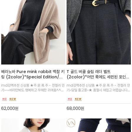
베라노바 Pure mink rabbit 백참 키
T 골드 버클 슬림 래더 벨트
링 (2color)*Special Edition/핸
(2color)*어떤 룩에도 세련된 포인트
드메이드 /부드러운 밍크 /핑크색 귀 끝
를 더해줄 슬림 라인의 가죽 벨트/한정
md강력추천 신상품 ★주.문.폭.주 - 전컬러 인
md강력추천 신상품 ★주.문.폭.주 - 전컬러 인
디테일이 사랑스러움을 더합니다
수량 /.얇고 간결한 디자인으로 바지나
기~~~바라만봐도 행복하고 무해한 귀여움^^포
기~당일 출고중~★ 품절시 재입고 어렵습니다
스커트뿐만 아니라 니트, 재킷 위에 둘러
인트 토끼 발바닥 부분 전체 풀 스와롭스키/목 부
^^고급스러운 골드 컬러의 라운드 버클이 클래
허리 라인을 강조하기에도 좋습니다.
분의 진주 목걸이 디테일 또한 섬세한 매력/가방,
식하면서도 우아한 포인트를 주어, 룩의 완성도를
파우치, 열쇠 등에 걸어 트렌디한 포인트 액세서
높여줍니다
62,000
원
68,000
원
리로 활용