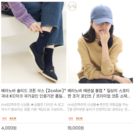
베라노바 솔리드 코튼 삭스 (2color)*
베라노바 에센셜 볼캡 * 일상의 스포티
국내 KC마크 국가공인 인증기관 품질검
한 조각 포인트 / 프리미엄 코튼 소재
사 인증 받은 곳에서 제작한 ~디테일과
(워싱가공) 프론트 컬러 레터링 자수 포
md강력추천 신상품 ★심플한 디자인 속 로고
md강력추천 신상품★편안한 피팅감을 주는
고급기술로 잘 짜여진 ~ 믿고 신으셔요
인트를 더한 스트리트 볼캡/남여노소 유
자수가 돋보이는 양말 기본 색상으로 구성되어
(옆 관자부분 높이가 안정적으로 내려오는 한국
^^(아틸아민 함유합격/폼알데하이트
니섹스 아이템
일상에서 활용도가 높은 반장목으로 립 조직이
인두상에 맞는) 캡으로 클래식한 컬러들로 구성
함유합격)
발목을 안정적으로 잡아주어 흘러내리지 않고 편
/일상성과 실용성을 바탕으로 사소한 일상 여유
안합니다
를 함께 하는 의미를 담아 볼캡을 제작~데일리 스
4,000
원
19,000
원
타일링