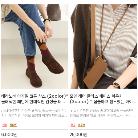
베라노바 아가일 코튼 삭스 (2color)*
모던 레더 글라스 케이스 파우치
클래식한 패턴에 현대적인 감성을 더한
(3color) * 심플하고 센스있는 아이템
양말/ 국내 KC마크 국가공인 인증기관
/ 리얼 소가죽으로 제작되었으며 목에
md강력추천 신상품 ★당일 출고중~~고전적이
md강력추천 신상품 ★6차 입고중 ~~플랫한
품질검사 인증 받은 곳에서 제작한 ~디
걸거나 가방에 장착하여 다양하게 꾸미
지만 매력적인 마름모 모양의 아가일 패턴으로
형태로 안경을 넣고 빼기에 수월하고~긴 끈이 있
테일과 고급기술로 잘 짜여진 ~ 믿고 신
기 연출이 가능한 아이템
단조로운 룩에 포인트로 위트와 개성을 더해줄
어 목에 걸거나 가방에 감아서 참으로 연출
으셔요^^
수 있는 아이템(아틸아민 함유합격/폼알데하이
트 함유합격)총길이 21일 장목이라 겨울에도 좋
6,000
원
25,000
원
아요~