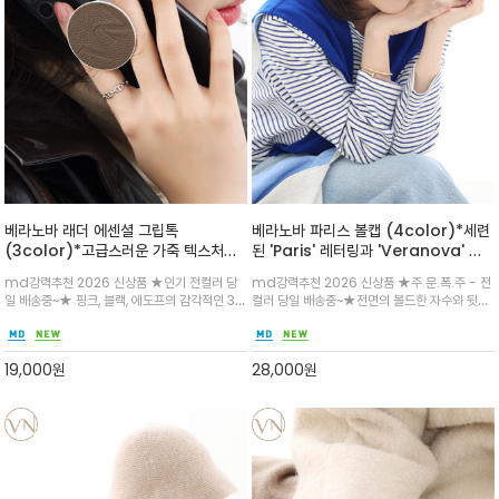
베라노바 래더 에센셜 그립톡
베라노바 파리스 볼캡 (4color)*세련
(3color)*고급스러운 가죽 텍스처와
된 'Paris' 레터링과 'Veranova' 자
브랜드의 시그니처 로고 음각 디테일이
수가 돋보이는 코튼 볼캡/유니섹스 디자
md강력추천 2026 신상품 ★인기 전컬러 당
md강력추천 2026 신상품 ★주.문.폭.주 - 전
돋보이는 프리미엄 그립톡
인으로 남여 공용
일 배송중~★ 핑크, 블랙, 에도프의 감각적인 3가
컬러 당일 배송중~★전면의 볼드한 자수와 뒷면
지 컬러로 구성되어 휴대폰에 세련된 포인트를
의 미니멀한 VN 로고가 감각적인 포인트를 더해
더해줍니다.같이 동봉되는 특수 코팅 필름 부착
줍니다.6패널 구조로 머리를 안정감 있게 감싸주
후 사용하세요
어 핏팅감이 돋보입니다
19,000
원
28,000
원