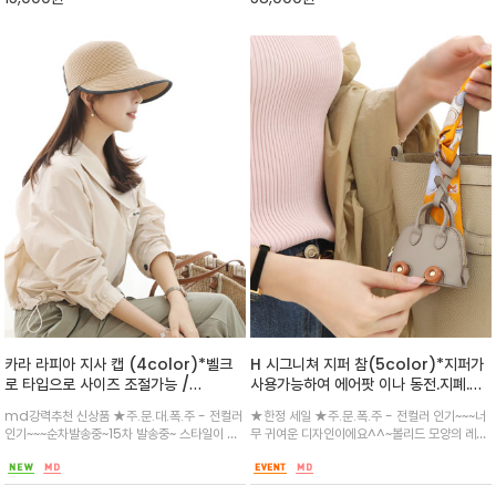
카라 라피아 지사 캡 (4color)*벨크
H 시그니쳐 지퍼 참(5color)*지퍼가
로 타입으로 사이즈 조절가능 /
사용가능하여 에어팟 이나 동전.지폐.쥬
(oem)상품으로 가성비 최고 입니다
얼리등 수납이 가능
md강력추천 신상품 ★주.문.대.폭.주 - 전컬러
★한정 세일 ★주.문.폭.주 - 전컬러 인기~~~너
^^
인기~~~순차발송중~15차 발송중~ 스타일이 부
무 귀여운 디자인이에요^^~볼리드 모양의 레더
담가지 않는 `캡형태로 즐거운 가격으로 여름내
백 참으로 이지하게 연출할 수 있는 레더 스트랩
내 활용하세요^^