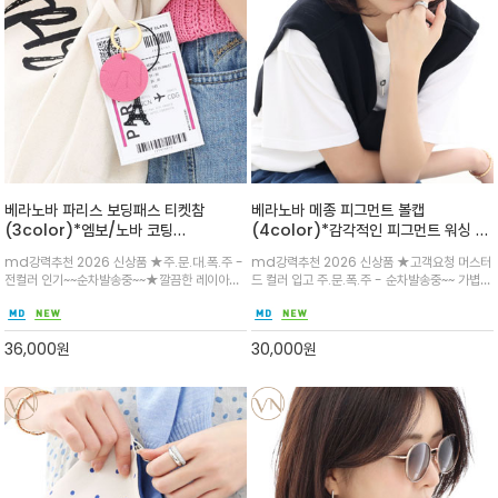
베라노바 파리스 보딩패스 티켓참
베라노바 메종 피그먼트 볼캡
(3color)*엠보/노바 코팅
(4color)*감각적인 피그먼트 워싱 코
(Embossing Coating)/가죽 끈 /
튼의 레터링 자수 포인트가 돋보이는 볼
md강력추천 2026 신상품 ★주.문.대.폭.주 -
md강력추천 2026 신상품 ★고객요청 머스터
인천->파리 샤를 드골 공항 랜딩 /퍼스
캡
전컬러 인기~~순차발송중~~★깔끔한 레이아웃
드 컬러 입고 주.문.폭.주 - 순차발송중~~ 가볍고
트 클래스 /에펠탑 장식참 포인트 / 디
과 포인트 컬러 라인이 세련된 무드와 상단 큐알
통기성 좋은 코튼 소재로 제작되어 장시간 착용
테일까지 모두 신경쓴 라이프스타일 굿
코드로 인식/ 가방에 가볍게 걸어 스타일을 더하
에도 편안함을 선사합니다.뒷면의 스트랩으로 사
즈(Lifestyle Goods)보딩패스 디자
기 좋고, 여행용 네임택으로도 활용 가능
이즈 조절이 가능하여 누구나 편안하게 착용
36,000
원
30,000
원
인에서 영감을 받은 감각