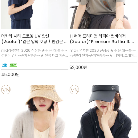
더카라 시티 드로잉 UV 양산
H 써머 프리미엄 라피아 썬바이져
(2color)*겉은 암막 코팅 / 안감은 도
(3color)*Premium Raffia 100
시 풍경을 스케치한 듯한 드로잉 패턴이
% 내추럴한 라피아 텍스처가 여름의 고
md강력추천 2026 신상품 ★주.문.대.폭.주 -
md강력추천 2026 신상품 ★주.문.대~~폭.주
감각적인 무드를 더해주는 UV 양산
급스러운 분위기를 완성해주는 썬바이저
전컬러 인기~~순차발송중~~★ 안쪽 태그 기준
-전컬러 인기~순차발송중~~★ 베이지, 그레이,
UV 차단·차광 기능과 UPF50+ 99% 차단 사양
브라운 컬러 구성으로 룩에 따라 세련되게 매치
으로 햇빛이 강한 날에도 실용적/살대가 8개로
하기 좋으며, 촘촘하게 엮인 조직감이 담백하면서
52,000
원
튼튼하며 반전 매력이 있는 심플하고 가벼운 양
도 우아한 무드를 더해줍니다.
45,000
원
산 입니다^^