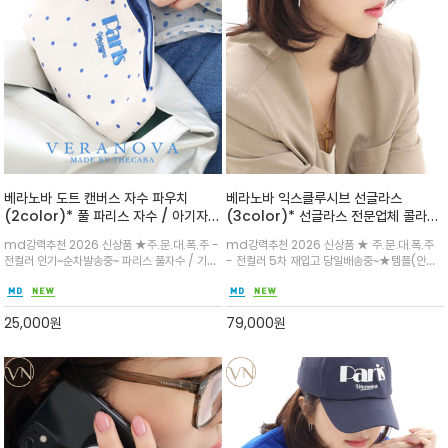
베라노바 도트 캔버스 자수 파우치
베라노바 익스클루시브 선글라스
(2color)* 풀 파리스 자수 / 아기자기
(3color)* 선글라스 전문업체 콜라보
한 도트 패턴과 볼륨감 있는 입체 자수가
베라노바 제작상품 /데일리 핏 /
md강력추천 2026 신상품 ★주.문.대.폭.주 -
md강력추천 2026 신상품 ★ 주.문.대.폭.주
포인트인 캔버스 파우
UN400 – 자외선차단율: 99.9% 우아
전컬러 인기~순차발송중~ 파리스 풀자수 / 기분
- 전컬러 5차 재입고 당일배송중~★템플(안경
하면서도 현대적인 분위기를 선사하는
전환되는 화사한 민트와 세련된 블루 두 가지 컬
다리) 부분의 미니멀한 실버 포인트가 자칫 단조
프레임 / 호불호 없이 아시안 코받침 핏
러로 구성되었으며, 시그니처 로고 지퍼 탭으로
로울 수 있는 디자인에 세련된 엣지/자외선 차단
으로 누구나 어울리는 디자인
퀄리티를 높였습니다.
기능 뛰어난 렌즈를 사용/눈을 안전하게 보호/
25,000
원
79,000
원
베라노바 가죽 케이스 함께 출고