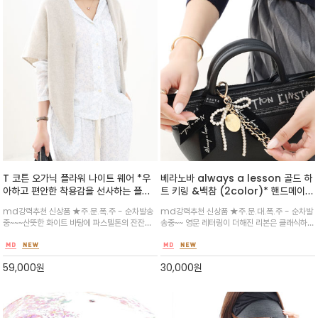
T 코튼 오가닉 플라워 나이트 웨어 *우
베라노바 always a lesson 골드 하
아하고 편안한 착용감을 선사하는 플라
트 키링 &백참 (2color)* 핸드메이드
워 패턴 파자마 세트
로 제작된 진주 장식 /코인 벨벳 체인 /
md강력추천 신상품 ★주.문.폭.주 - 순차발송
md강력추천 신상품 ★주.문.대.폭.주 - 순차발
리본키링/다양한 활용이 기대되는
중~~~산뜻한 화이트 바탕에 파스텔톤의 잔잔한
송중~~ 영문 레터링이 더해진 리본은 클래식하면
꽃무늬가 더해져 사랑스러운 홈웨어 룩을 연출/
서도 감성적인 분위기를 연출하며,골드 코인 장식
가볍고 부드러운 소재로 제작되어 숙면을 취하는
은 빈티지하고 세련된 포인트를 더해줍니다.
데 도움을 주며, 세트로 착용하거나 단품으로 활
59,000
원
30,000
원
용하기 좋은 데일리 파자마