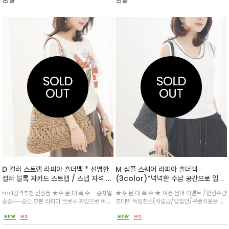
D 컬러 스트랩 라피아 숄더백 * 선명한
M 심플 스퀘어 라피아 숄더백
컬러 블록 자카드 스트랩 / 스냅 자석 버
(3color)*넉넉한 수납 공간으로 일상
튼으로 마감도 깔끔 / 가벼운 컨디션
필수품은 물론 A4 파일까지 깔끔하게
md강력추천 신상품 ★주.문.대.폭.주 - 순차발
★주.문.대.폭.주 ★ 여름 썸머 이벤트 /한정수량
정리
송중~~~중간 부분 라피아 크로셰 짜임으로 여름
초대박 득템찬스(적립금/앱할인/쿠폰적용은 불
내내 로맨틱한 보헤미안 무드/ 휴양지 룩은 물론
가능합니다^^) ★md강력추천 신상품 ★천연
데일리 캐주얼에도 자연스럽게 어우러지는 서머
지사 100프로 / 모던하면서도 우아한 무드로 데
필수 아이템
일리·오피스·여행까지 다양하게 활용/자연스러