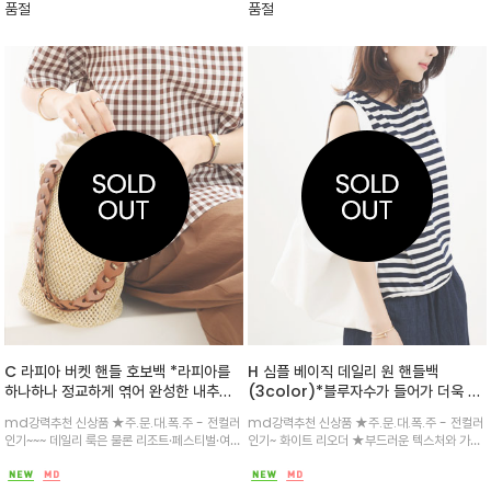
품절
품절
운 paper 소재
C 라피아 버켓 핸들 호보백 *라피아를
H 심플 베이직 데일리 원 핸들백
하나하나 정교하게 엮어 완성한 내추럴
(3color)*블루자수가 들어가 더욱 이
한 버킷 실루엣이 매력적인 토트/ 핸들.
뻐진^^이베스트 상품 / 매년 더 이쁘게
md강력추천 신상품 ★주.문.대.폭.주 - 전컬러
md강력추천 신상품 ★주.문.대.폭.주 - 전컬러
숄더 호보 /
~ 나오고있는^^ ★페이크 래더 소재로
인기~~~ 데일리 룩은 물론 리조트·페스티벌·여행
인기~ 화이트 리오더 ★부드러운 텍스처와 가벼
실용적이고 가벼운~ 포켓 내부 있고 고
까지 다채로운 서머 스타일에 활용하기 좋은 아
운 무게감으로 매일 들고 싶은 토트숄더백/내부
리있어서 더욱 좋은~
이템블랙·브라운·베이지·레드 4가지 컬러 옵션으
는 체크 패턴 안감과 포켓 디테일로 실용성을 더