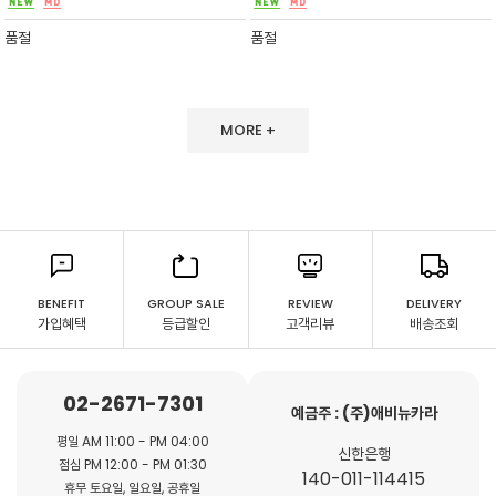
이 활용이가능하며 내구성이 좋고 견고하며
터링으로 포인트를 더했으며 가벼워진 스타일링
에 감각적인 센스
품절
품절
MORE +
BENEFIT
GROUP SALE
REVIEW
DELIVERY
가입혜택
등급할인
고객리뷰
배송조회
02-2671-7301
예금주 : (주)애비뉴카라
평일 AM 11:00 - PM 04:00
신한은행
점심 PM 12:00 - PM 01:30
140-011-114415
휴무 토요일, 일요일, 공휴일