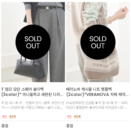
T 뎀므 모던 스퀘어 숄더백
베라노바 캐시울 니트 핸들백
(3color)* 미니멀하고 세련된 디자인
(2color)*VERANOVA 자체 제작
의 숄더백/어떤 룩에도 자연스럽게 어울
상품으로, 포근한 니트 소재에 트렌디한
주.문.대~~폭.주 - 전컬러 인기 ~블랙 .버건디 인
md강력추천 신상품 ★주.문.대~폭.주 - 14차
리는 베이직한 디자인으로, 데일리백 또
디자인이 돋보이는 니트 마켓 데일리 백
기~~~~갓성비 템~가볍고 이뻐요~~숄더 스트랩
리오더 품절임박~★부드러운 터치감의 니트 소
는 오피스룩에 세련된 포인트로 활용하
은 적당한 길이감으로 어깨에 편안하게 맬 수 있
재에 브랜드 VERANOVA 로고와 배색 패턴이
기 좋은 아이템
으며, 가방 입구는 마그네틱 스냅 버튼으로 간편
짜임으로 들어가 있어 고급스러우면서도 캐주얼
하게 여닫을 수 있습
한 무드를 연출/니트웨어와 함께 매치하여 따뜻
품절
품절
하고 감각적인 톤온톤 스타일링