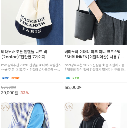
베라노바 코튼 원핸들 니트 백
베라노바 이태리 파크 미니 크로스백
(2color)*탄탄한 7게이지
*SHRUNKEN(이탈리아산) 사용 / 국
/acquard mechanism를 활용해
내생산 /부드러운 촉감, 높은 탄력, 내구
md강력추천 2026 신상품 ★대박~득템찬스
md강력추천 2026 신상품 ★줄 조절이 가능
원단 자체에 입체적인 무늬를 짜 넣는 편
성이 뛰어나 고급 가방, 소파, 가죽 에 사
~~★주.문.대.폭.주 - 전컬러 순차출고중 ~~★
/ 별도의 장식 없이 간결하게 떨어지는 핸들 라인
직 기법
용하는 슈렁큰 래더
파리지앵의 무드를 담은 "MASION DE
이 미니멀한 감성을 더해주며, 크로스, 숄더 등 무
VERANOVA PARIS" 자카드 레터링이 돋보이
드에 따라 자유로운 연출이 가능하여 다양한 룩
는 니트백/유연하면서도 탄탄한 짜임으로 실용
에 캐쥬얼하고 멋스러운 포인트
182,000
원
59,000
원
성까지 챙긴 베라노바만의 에센셜 백을 만나보세
요^^
39,000
원
33%