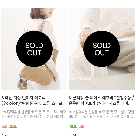
B 데님 워싱 빈티지 에코백
N 플라워 풀 레이스 에코백 *한정수량 /
(3color)*탄탄한 워싱 코튼 소재로 제
은은한 아이보리 컬러의 시스루 레이스
작된 페이즐리 프린트 토트백~빈티지하
에 플로럴 자수 디테일이 더해져, 심플한
md강력추천 신상품 ★주.문.폭.주 - 5차 리오
md강력추천 신상품 ★주.문.폭.주 - 순차 당일
고 감도 있는 스타일링을 완성해보세요
룩에도 로맨틱한 포인트
더 ~★전면의 빈티지한 웨스턴 패턴과 레터링이
배송중~~~살짝 비치는 레이스 너머로 볼수록 매
캐주얼한 분위기를 더해주며/가방 상단에는 지
력적인 백으로 올 여름 러블리 무드~데일리 / 바
퍼 클로징이 있어 소지품을 안전하게 보관
캉스 비치백으로도 손색없어요
품절
품절