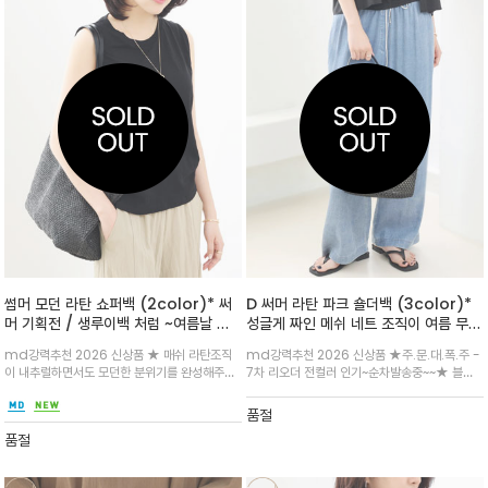
썸머 모던 라탄 쇼퍼백 (2color)* 써
D 써머 라탄 파크 숄더백 (3color)*
머 기획전 / 생루이백 처럼 ~여름날 편
성글게 짜인 메쉬 네트 조직이 여름 무드
하게 들기 좋은 여유있는 사이즈로 가벼
를 세련되게 완성해주는 파크 토트백
md강력추천 2026 신상품 ★ 매쉬 라탄조직
md강력추천 2026 신상품 ★주.문.대.폭.주 -
움과 수납력 심플함 을 모두 갖춘 써머백
이 내추럴하면서도 모던한 분위기를 완성해주는
7차 리오더 전컬러 인기~순차발송중~~★ 블랙,
쇼퍼백/넉넉한 사각 실루엣으로 수납력이 좋아
내추럴 베이지, 딥 브라운 컬러 구성으로 룩에 따
데일리하게 활용하기 좋습니다. 가볍고 유연한
라 담백하게 매치하기 좋으며, 가볍고 유연한 소
품절
소재감에 레더라이크 숄더 스트랩을 더해 안정감
재감이 데일리 코디 완성
품절
있게 착용