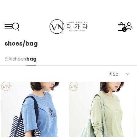
0
shoes/bag
전체
shoes
bag