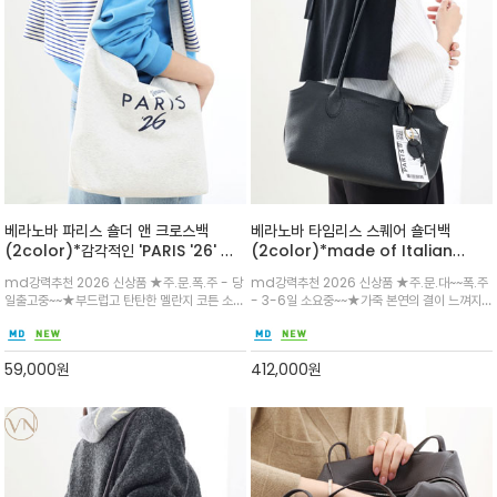
베라노바 파리스 숄더 앤 크로스백
베라노바 타임리스 스퀘어 숄더백
(2color)*감각적인 'PARIS '26' 레
(2color)*made of Italian
터링과 'Veranova' 로고 패치가 돋보
leather /최고급 이태리 가죽을 사용
md강력추천 2026 신상품 ★주.문.폭.주 - 당
md강력추천 2026 신상품 ★주.문.대~~폭.주
이는 캐주얼한 숄더백/가벼운 무게감으
하여 정교한 수작업으로 완성한 프리미
일출고중~~★부드럽고 탄탄한 멜란지 코튼 소재
- 3-6일 소요중~~★가죽 본연의 결이 느껴지
로 데일리백은 물론 여행용 서브백으로
엄 숄더백/평생들어도 좋을 디자인
로 제작되어 내구성이 좋으며, 가방 내부의 산뜻
는 고급스러운 텍스처와 전면의 은은한 로고 각
도 활용
한 블루와 옐로우 컬러 배색이 유니크한 반전 포
인이 세련된 무드를 선사/여유 있는 길이의 스트
인트/상단 자석 스냅 버튼이 소지품을 안전하게
랩으로 숄더 착용 시 편안
59,000
원
412,000
원
지켜주며, 넉넉한 수납공간 굿