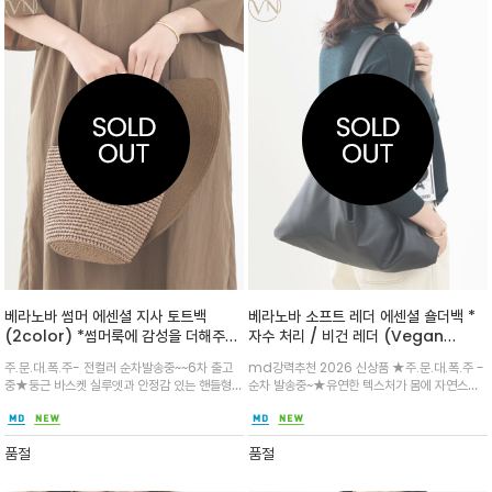
베라노바 썸머 에센셜 지사 토트백
베라노바 소프트 레더 에센셜 숄더백 *
(2color) *썸머룩에 감성을 더해주는
자수 처리 / 비건 레더 (Vegan
내추럴 지사 토트백/촘촘하게 짜인 라피
Leather)부드러운 실루엣과 넉넉한
주.문.대.폭.주- 전컬러 순차발송중~~6차 출고
md강력추천 2026 신상품 ★주.문.대.폭.주 -
아 무드의 소재감이 시원하고 가벼워 데
수납력을 자랑하는 베라노바의 에센셜
중★둥근 바스켓 실루엣과 안정감 있는 핸들형으
순차 발송중~★유연한 텍스처가 몸에 자연스럽
일리 코디 만능
숄더백
로 데일리 여름 옷차림에 은은한 포인트를 더해
게 감기며, 넓은 스트랩 설계로 어깨의 피로도를
줄 썸머 시즌의 에센셜 아이템/메탈 로고 장식을
낮춰 편안한 착용감을 선사/PU 가죽/레더
더해진 포인트로 원피스부터 팬츠룩까지
(Polyurethane): 폴리우레탄을 코팅하여 만
품절
품절
든 비건 가죽으로, 유연하고 가벼움