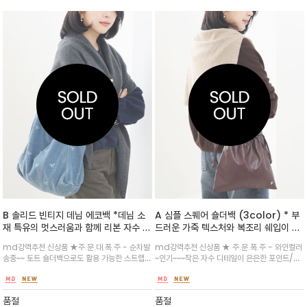
B 솔리드 빈티지 데님 에코백 *데님 소
A 심플 스퀘어 숄더백 (3color) * 부
재 특유의 멋스러움과 함께 리본 자수 또
드러운 가죽 텍스처와 복조리 쉐입이 매
는 스마일 패턴이 더해져 귀여운 포인트
력적인 크로스백입니다. 상단의 스트링
md강력추천 신상품 ★주.문.대.폭.주 - 순차발
md강력추천 신상품 ★ 주.문.폭.주 - 와인컬러
을 조여 자연스러운 셔링을 만들 수 있으
송중~~ 토트 숄더백으로도 활용 가능한 스트랩
~인기~~~작은 자수 디테일이 은은한 포인트/내
며, 물건을 안전하게 보관
길이와 데일리 소지품을 넉넉하게 수납할 수 있
부에는 라이트한 컬러의 안감이 덧대어져 내용물
는 사이즈/자연스럽게 떨어지는 쉐입이 멋스럽
을 쉽게 확인할 수 있습니다. 가볍고 수납력이 좋
습니다.
아 데일리백으로 활용
품절
품절