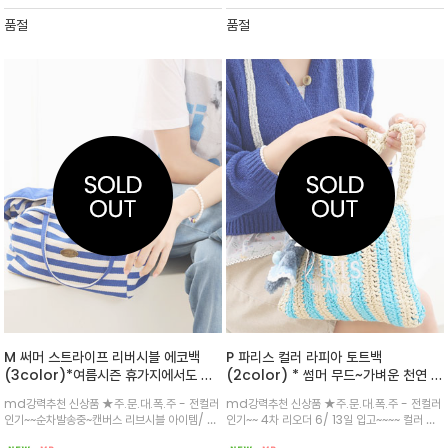
출
이쁘게^^
품절
품절
M 써머 스트라이프 리버시블 에코백
P 파리스 컬러 라피아 토트백
(3color)*여름시즌 휴가지에서도 좋
(2color) * 썸머 무드~가벼운 천연 소
고 보부상 분들에게는 더욱 만족스러운
재~ 자연 소재로 가볍고 통풍이 잘 되며,
md강력추천 신상품 ★주.문.대.폭.주 - 전컬러
md강력추천 신상품 ★주.문.대.폭.주 - 전컬러
라인
휴가철 바캉스룩 포인트 아이템
인기~~순차발송중~캔버스 리브시블 아이템/ 한
인기~~ 4차 리오더 6/ 13일 입고~~~~ 컬러 스
쪽은 스트라이프패턴 한쪽은 솔리드 컬러로 투웨
트라이프 패턴을 더해 시원해 보이는 외관과 레