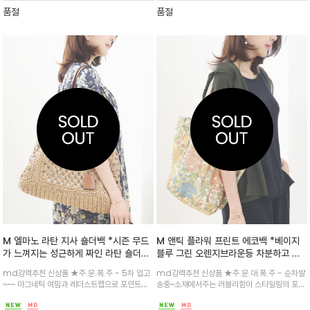
로 어떤 룩에도 세련된 포인트 /
했습니다.소지품이 많은 날에도 부담 없이 스타
품절
품절
일링이 가능
M 엘마노 라탄 지사 숄더백 *시즌 무드
M 앤틱 플라워 프린트 에코백 *베이지
가 느껴지는 성근하게 짜인 라탄 숄더백
블루 그린 오렌지브라운등 차분하고 이
/ 세련되고 여유롭게 세미 빅사이즈 숄
쁜 컬러들의 조합 /가볍고 데일리로 사
md강력추천 신상품 ★주.문.폭.주 - 5차 입고
md강력추천 신상품 ★주.문.대.폭.주 - 순차발
더로 보부상 분들에게는 더없이 굿^^
용하기 좋은 에코백
~~~ 마그네틱 여밈과 레더스트랩으로 포인트를
송중~소재에서주는 러블리함이 스타일링의 포인
더했으며 전용 이너백은 따로 구매가 가능합니
트를 더하며 관리가 용이하고 내부 포켓이 있어
다/데일리는 물론 여행지에서도 시즌 무드를 연
분리수납이 가 적당히 여유있는 사이즈로 편하고