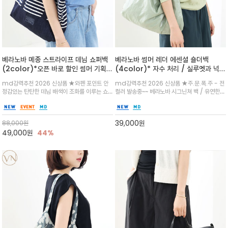
베라노바 메종 스트라이프 데님 쇼퍼백
베라노바 썸머 레더 에센셜 숄더백
(2color)*오픈 바로 할인 썸머 기획
(4color)* 자수 처리 / 실루엣과 넉넉
★데님, 팬츠, 원피스는 물론 출근룩, 주
한 수납력을 자랑하는 베라노바의 에센
md강력추천 2026 신상품 ★와펜 포인트 안
md강력추천 2026 신상품 ★주.문.폭.주 - 전
말 모임룩, 여행룩까지 ~
셜 숄더백
정감있는 탄탄한 데님 배색이 조화를 이루는 쇼
컬러 발송중~~ 베라노바 시그닌쳐 백 / 유연한
퍼백/넉넉한 수납공간으로 데일리부터 여행까지
텍스처가 몸에 자연스럽게 감기며, 넓은 스트랩
클래식한 네이비·아이보리 스트라이프와 산뜻한
설계로 어깨의 피로도를 낮춰 편안한 착용/가볍
스카이블루 컬러가 너무 이쁜 쇼퍼백
게 들수록 더욱 멋스러운 크링클 텍스처의 데일
39,000
원
88,000
원
리 숄더백
49,000
원
44%