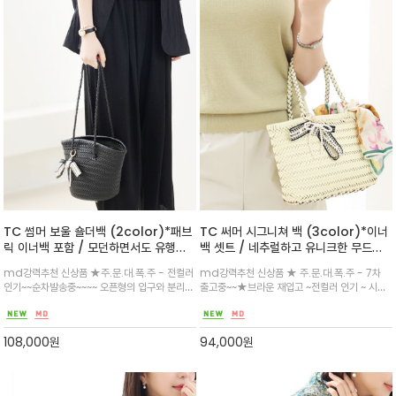
TC 썸머 보울 숄더백 (2color)*패브
TC 써머 시그니쳐 백 (3color)*이너
릭 이너백 포함 / 모던하면서도 유행을
백 셋트 / 네추럴하고 유니크한 무드의
타지 않는 바스켓 형태의 숄더백/ 바닥
백/ 모던하면서도 유행을 타지 않는 실
md강력추천 신상품 ★주.문.대.폭.주 - 전컬러
md강력추천 신상품 ★ 주.문.대.폭.주 - 7차
면에 장식이 있어 오염을 방지합니다.
루엣
인기~~순차발송중~~~~ 오픈형의 입구와 분리
출고중~~★브라운 재입고 ~전컬러 인기 ~ 시즌
가능한 이너 백을 더해져 안정적이며 긴 상단 손
백으로 봄여름에는 코디에 완성을 더해줄^^~어
잡이는 어깨에 걸치거나 팔에 걸칠 수 있습니다.
떤 룩과도 분위기 있게 연출/ 사이즈도 딱 적당해
계절에 상관없이 어떤 룩과도 분위기 있게 연출
편하게 들기 좋습니다^^
108,000
원
94,000
원