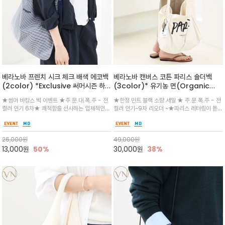
베라노바 프렌치 시크 체크 배색 에코백
베라노바 캔버스 코튼 파리스 숄더백
(2color) *Exclusive 써머시즌 하이
(3color)* 유기농 면(Organic
라이트 기획 아이템 "단순한 에코백을 넘
Cotton)고중량 캔버스
★썸머 바캉스 빅 이벤트 ★주.문.대.폭.주 - 전
★한정 민트 블랙 소량 세일 ★ 주.문.폭.주 - 전
어, 당신의 일상에 감각적인 무드를 더합
(Heavyweight Canvas) 일반 에
컬러 인기 6차★ 쾌적함을 선사하는 입체적인
컬러 인기~9차 리오더 ~★파리스 레터링이 돋보
니다. 감각적인 투톤 배색을 주어 심플하
코백보다 2배 이상 18-20oz 코튼 캔
텍스처인 시어서커 코튼 사용 / 넉넉한 수납감과
이는 전면후면 디테일과 내부 포켓/ 텀블러 자리
게 멋스럽고 하나만 들어도 룩이 산뜻해
버스를 사용
가벼운 착용감, 은은한 자수 로고까지 더해 데일
까지 설정에서 제작된 베라노바만의 캔버스 숄더
지는 체크 에코백"
리 ~ 여행~일상에서 모두 추천드려요
백으로 데일리 실용적이고 멋스러움을 함께 하세
26,000
원
49,000
원
요
13,000
원
50%
30,000
원
38%