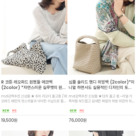
R 코튼 레오파드 원핸들 에코백
심플 솔리드 핸디 위빙백 (2color)*미
(2color) *자연스러운 실루엣의 원핸
니멀 하면서도 실용적인 디자인의 토트
들 에코백/다양한 물건을 수납할 수 있
백/마그네틱으로 여밈하고 바닥면으로
md강력추천 신상품 ★ 6차 리오더 출고중 /레
md강력추천 신상품 ★12차 출고 중 ~리얼 가
는 실용적인 아이템
넉넉한 품
오파드 패턴의 멋스러움과 넉넉한 수납으로 활
죽처럼 부드럽고 섬세한 짜임의 위빙 외관의 자
용/데일리 활용도 높은 아이템
연스럽고 유려한 볼륨이 인상적이고 원핸들이라
너무 편해요
19,500
원
76,000
원