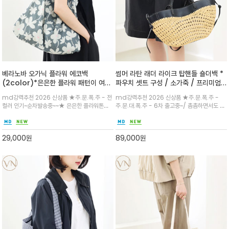
베라노바 오가닉 플라워 에코백
썸머 라탄 래더 라이크 탑핸들 숄더백 *
(2color)*은은한 플라워 패턴이 여름
파우치 셋트 구성 / 소가죽 / 프리미엄
룩에 산뜻한 포인트를 더해주는 코튼 에
라탄 / 내추럴한 라탄 짜임과 블랙 레더
md강력추천 2026 신상품 ★주.문.폭.주 - 전
md강력추천 2026 신상품 ★주.문.폭.주 -
코백
라이크 배색이 조화롭게 어우러진 탑핸
컬러 인기~순차발송중~~★ 은은한 플라워톤이
주.문.대.폭.주 - 6차 출고중~/ 촘촘하면서도 입
들 숄더백
룩에 방해되지않고 시원한 여름무드에 잔잔하고
체감 있는 라탄 조직이 여름 무드를 고급스럽게
고급스럽게 내추럴한 감성의 천연 오가닉 코튼소
만들며 부드러운 곡선의 바스켓 실루엣에 넉넉한
재/내부 포켓과 VERANOVA 자수 디테일이 더
수납감이 느껴지고 탑핸들과 숄더 스트랩으로 다
29,000
원
89,000
원
해져 완성
양한 연출이