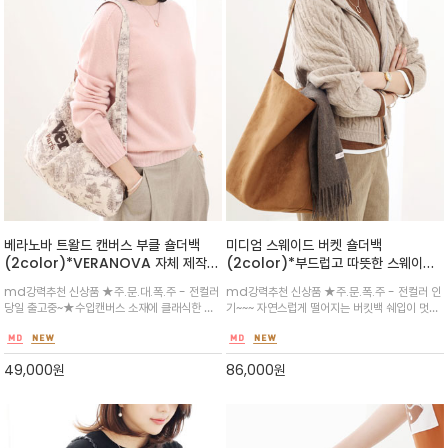
베라노바 트왈드 캔버스 부클 숄더백
미디엄 스웨이드 버켓 숄더백
(2color)*VERANOVA 자체 제작
(2color)*부드럽고 따뜻한 스웨이드
상품/국내생산/로맨틱한 프린팅이 돋보
질감의 소재가 고급스러우며, 자연스럽
md강력추천 신상품 ★주.문.대.폭.주 - 전컬러
md강력추천 신상품 ★주.문.폭.주 - 전컬러 인
이는 숄더백
게 떨어지는 버킷백 쉐입이 멋스럽습니
당일 출고중~★수입캔버스 소재에 클래식한 토
기~~~ 자연스럽게 떨어지는 버킷백 쉐입이 멋스
다.
왈드 주이 스타일의 풍경화 패턴을 적용하여 고
럽습니다.넉넉한 수납공간을 자랑하며, 내부에는
급스럽고 유니크한 무드/VERANOVA 로고를
소지품을 안전하게 보관할 수 있도록 복조리 형
큼직하게 부클 자수로 새겨 넣어 캐주얼하면서도
태의 안감 파우치가 내장
49,000
원
86,000
원
트렌디한 포인트~데일리 편하고 이