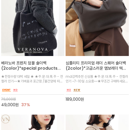
베라노바 프렌치 덤블 숄더백
심플리티 프리미엄 래더 스퀘어 숄더백
(2color)*special products
(2color)*고급스러운 엠보레더 텍스
★lettering embroidery겨울 시즌
처로 제작되어 견고함과 세련미를 동시/
★한정수량 대박 세일 ★ ★주.문.대.폭.주 - 전
md강력추천 신상품 ★주.문.대.폭.주 - 전컬러
의 포근함을 담은 부드러운 보아 퍼 소재
각진 사각형의 입체적인 쉐입으로 소지
컬러 인기~~★가벼움과 포근함 /물건양에 따라
인기 ~7-10일 소요중~~★무조건 구매하세요
와 감각적인 프렌치 자수 레터링이 돋보
품을 넣어도 모양이 흐트러지지 않아 깔
자연스럽게 처지는 느낌이 좋으며,자연스러운 드
군더더기 없는 소프트 소가죽 봄베이백 ★입구는
이는 숄더/가벼운 무게감과 부드러운 터
끔한 연출이 가능/오피스룩이나 데일리
롭 형태의 핸들은 벨벳 코듀로이 질감의 스트랩
양방향 실버 지퍼로 처리되어 개폐가 편리하며,
치감으로 매일 손이 가게 될 매력적인 아
룩에 세련된 포인트
을 사용해 장시간 착용에도 어깨가 편안하며 미
내부에는 지퍼 포켓과 보조 포켓이 넉넉하게 구
189,000
원
이
79,000
원
끄러짐을 방지/데일리 아이템
성되어 뛰어난 수납력을 자랑
49,000
원
37%