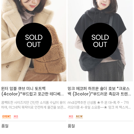
윈터 덤블 큐브 미니 토트백
밍크 에코퍼 하프문 숄더 호보 *크로스
(4color)*부드럽고 포근한 테디베어/
백 (3color)*부드러운 촉감과 트렌디
덤블 소재로 제작되어 겨울철 사랑스러
한 쉐입이 돋보이는 퍼 호보백/겨울 코
콤팩트한 사이즈지만 간단한 소지품 수납이 용이
md강력추천 신상품 ★주.문.대~폭.주 - 7차
운 포인트를 줄 수 있는 큐브 형태의 미
디에 포인트를 더해줄 럭셔리 캐주얼 백
하며, 마그네틱 똑딱이로 안전하게 물건을 보관입
리오더중 4-8일 소요중~~★ 밍크 퍼 텍스처의
니 토트백
입니다.
체적인 사각 퀼팅 패턴 디자인이 유니크하며, 전
소재로 제작되어 포근하고 따뜻한 무드를 연출/
체적으로 뽀글이 소재를 사용하여 따뜻하고 트렌
가방의 쉐입은 달처럼 둥글게 휘어지는 하프문
디한 무드를 연출
또는 만두백 형태로, 넉넉하면서도 자연스럽게 처
품절
품절
지는 루즈핏이 멋스럽습니다.