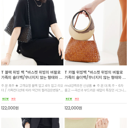
T 블랙 위빙 백 *바스켓 위빙의 버팔로
T 카멜 위빙백 *바스켓 위빙의 버팔로
가죽의 숄더백/무너지지 않는 형태와 유
가죽의 숄더백/무너지지 않는 형태와 유
연함을 동시에 느끼며 수납파우치로 안
연함을 동시에 느끼며 수납파우치로 안
주.문.폭주 ★ 고객요청 블랙 입고 4차 입고 리오
md강력추천 신상품 ★ 주.문.대.폭.주 - 6차
정적
정적/*가죽컨디션에 따라 약간의 컬러
더 / 가죽컨디션에 따라 약간의 컬러감은변동*곡
출고 ~~곡선과 부드러운 쉐입이 특징인 시그니쳐
감은변동*
선과 부드러운 쉐입이 특징인 시그니쳐 라인/ 견
라인/ 견고하면서도 유연한 버팔로 카프 가죽을
고하면서도 유연한 버팔로 카프 가죽을 정교하게
정교하게 엮어내고, 어깨에 부드럽게 감기는 위빙
엮어내고, 어깨에 부드럽게 감기는 위빙 핸들을
핸들을 더해 데일리 사용
122,000
원
122,000
원
더해 데일리 사용