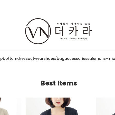
op
bottom
dress
outwear
shoes/bag
accessories
sale
mans
+ mo
Best Items