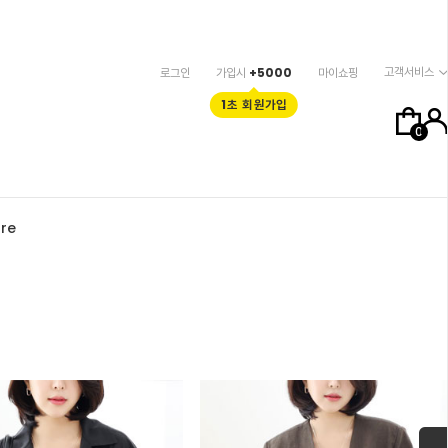
고객서비스
로그인
가입시
+5000
마이쇼핑
1초 회원가입
0
re