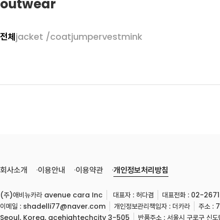
outwear
전체
jacket /coat
jumper
vest
mink
회사소개
이용안내
이용약관
개인정보처리방침
(주)애비뉴카라 avenue cara Inc
대표자 :
허다겸
대표전화 : 02-2671
이메일 : shadelli77@naver.com
개인정보관리책임자 : 더카라
주소 : 
Seoul, Korea, acehightechcity 3-505
반품주소 : 서울시 구로구 신