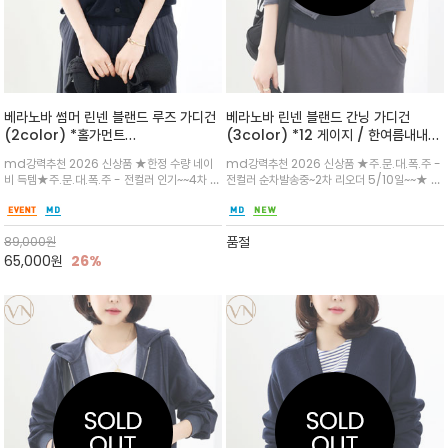
베라노바 썸머 린넨 블랜드 루즈 가디건
베라노바 린넨 블랜드 간닝 가디건
(2color) *홀가먼트
(3color) *12 게이지 / 한여름내내
(Wholegarment) 7게이지 / 리오
필수템 / 봉제선이 겉으로 들어가는 간
md강력추천 2026 신상품 ★한정 수량 네이
md강력추천 2026 신상품 ★주.문.대.폭.주 -
셀(Lyocell) 함유 친환경적 소재로 시
닝(Ganning) 디테일/린넨 나일론 혼
비 득템★주.문.대.폭.주 - 전컬러 인기~~4차 재
전컬러 순차발송중~2차 리오더 5/10일~~★ 민
원/어깨 라인부터 팔까지 봉제선 없이
방 가디건은 린넨 특유의 자연스러운 텍
입고~★ 여유 있는 암홀과 가오리 형태의 소매가
소매 원피스/ 나시 / 탑등 웨어러블 다 어울리는
한 벌로 짜여져 체형을 감싸는 실루엣이
스처와 나일론의 내구성/형태 안정성이
팔뚝 라인을 자연스럽게 여리여리한 무드/포켓
아이템 / 은은한 비침과 내추럴한 텍스처가 우아
매우 자연스럽고 고급스럽습니다
만나 고급스러우면서도 쾌적한 느낌
디테일로 실용성까지~슬리브리스, 와이드 팬츠,
한 분위기를 더하며, 슬림하게 떨어지는 핏과 버
품절
89,000
원
롱스커트와 매치
튼 디테일로 단정한 무드를 완성
65,000
원
26%