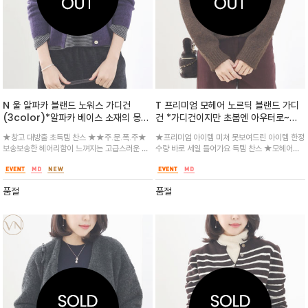
N 울 알파카 블랜드 노워스 가디건
T 프리미엄 모헤어 노르딕 블랜드 가디
(3color)*알파카 베이스 소재의 몽글
건 *가디건이지만 초봄엔 아우터로~낭
몽글한 텍스처와 멋스러운 색감이 사랑
만을 가득 담은 클래식한 노르딕 패턴이
★창고 대방출 초득템 찬스 ★★주.문.폭.주★
★프리미엄 아이템 미쳐 못보여드린 아이템 한정
스러운 라운드 가디건
매력적인 자카드 가디건
보송보송한 헤어리함이 느껴지는 고급스러운 모
수량 바로 세일 들어가요 득템 찬스 ★모헤어울
헤어 혼방 ~은은한 광택의 자개 버튼으로 페미닌
이 함유된 보송하고 도톰한 원사로 제작되어 가
한 포인트를 더했으며, 라운드 넥 라인이 깔끔한
벼우면서도 포근한 보온성을 자랑하며, 전체적으
실루엣
로 들어간 자카드 배색이 윈터 룩에 확실한 포인
품절
품절
트가 되어줍니다.