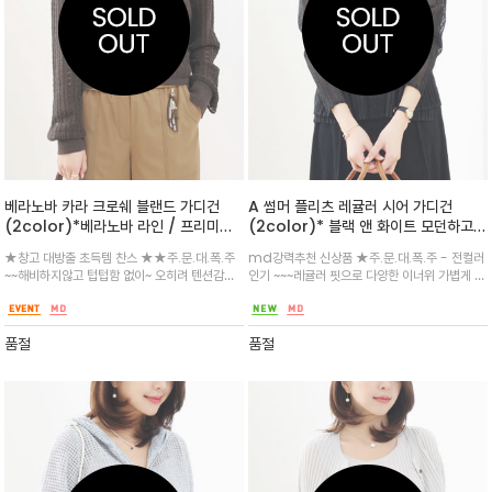
베라노바 카라 크로쉐 블랜드 가디건
A 썸머 플리츠 레귤러 시어 가디건
(2color)*베라노바 라인 / 프리미엄
(2color)* 블랙 앤 화이트 모던하고
비스코스 블랜드 16 게이지 /고급스러운
고급스럽게 / 부드럽고 시어한 무드가
★창고 대방출 초득템 찬스 ★★주.문.대.폭.주
md강력추천 신상품 ★주.문.대.폭.주 - 전컬러
아일렛 디테일과 고급스러운 골드 버튼
느껴지는
~~해비하지않고 텁텁함 없이~ 오히려 텐션감있
인기 ~~~레귤러 핏으로 다양한 이너위 가볍게 걸
이 조화를 이루는 크로쉐 스타일의 가디
게~ 그래서 가을 과 겨울 봄까지 입는 컨디션으로
쳐 연출할 수 있으며 전면은 이중으로 비침을 덜
건
^^ 터틀넥이나 원피스/ 셔츠위에 레이어드 하기
었습니다.동일 소재의 슬리브리스와 함께 앙상블
좋게 루즈하면서 여성스러운 소장템
로 추천드려요^^
품절
품절