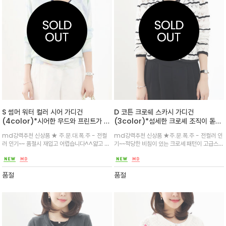
S 썸머 워터 컬러 시어 가디건
D 코튼 크로쉐 스카시 가디건
(4color)*시어한 무드와 프린트가 올
(3color)*섬세한 크로셰 조직이 돋보
오버된 크롭 V넥 카디건/ 나시위에 여름
이는 카디건/ 깔끔한 브이넥 디자인과
md강력추천 신상품 ★ 주.문.대.폭.주 - 전컬
md강력추천 신상품 ★주.문.폭.주 - 전컬러 인
에도 은근 필수 템~
버튼 디테일
러 인기~~ 품절시 재입고 어렵습니다^^얇고 부
기~~적당한 비침이 있는 크로셰 패턴이 고급스러
드러운 촉감의 썸머울 소재 여름철에도 가볍게
우며 스트라이프 패턴으로 시선을 끄는 포인트/
걸치기 좋으며, 부드럽고 편안하게 착용
살짝 여유로운듯 단정한 레귤러 실루엣 적당한
크롭 라인으로 스커트 팬츠 모두 ok
품절
품절