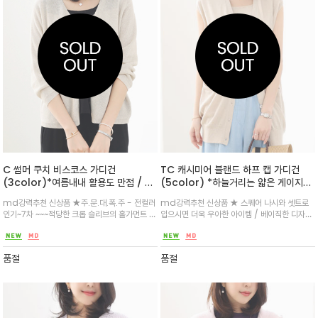
C 썸머 쿠치 비스코스 가디건
TC 캐시미어 블랜드 하프 캡 가디건
(3color)*여름내내 활용도 만점 / 비
(5color) *하늘거리는 얇은 게이지로
스코스 원사의 부드럽고 청량한 터치감
가볍게 /세련되게 / 힙라인 커버하면서
md강력추천 신상품 ★주.문.대.폭.주 - 전컬러
md강력추천 신상품 ★ 스퀘어 나시와 셋트로
/ 자개버튼 / 단작 부분 얇은 모넬리 라
보들한 감촉까지^^
인기~7차 ~~~적당한 크롭 슬리브의 홀가먼트 짜
입으시면 더욱 우아한 아이템 / 베이직한 디자인
인으로 포인트
임으로 실루엣이 자연스럽게 떨어져 봄 여름 가
의 라운드 넥 니트 롱베스트/어깨선이 팔 윗부분
벼운 아우터로 활용도 높은 가디건
을 살짝 덮어 편안하면서도 우아한 분위기가 연
출
품절
품절