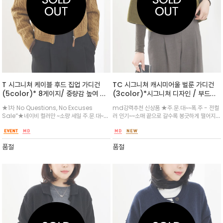
T 시그니쳐 케이블 후드 집업 가디건
TC 시그니쳐 캐시미어울 벌룬 가디건
(5color)* 8게이지/ 중량감 높여 따
(3color)*시그니쳐 디자인 / 부드러
듯함이 월등한 프리미엄 /세련된 크롭라
운 소재감과 세련된 디자인이 돋보이는
★1차 No Questions, No Excuses
md강력추천 신상품 ★주.문.대~~폭.주 - 전컬
인이라 오히려 니트원피스 /터틀넥 이너
라운드넥 크롭 가디건
Sale”★네이비 컬러만 ~소량 세일 주.문.대~~
러 인기~~소매 끝으로 갈수록 봉긋하게 떨어지는
와 레이어드해서 아우터와 블랜딩하기
폭.주 - 전컬러 인기~~~3차 리오더중~★다크네
벌룬 슬리브 디자인이 우아하면서도 트렌디한 무
좋은 아이템
이비 뉴 컬러 옵션추가해드려요/ 퀄리티가 높은
드를 연출/단추를 모두 잠가 니트처럼 연출해도
원단으로 보온성이 좋고 전체적으로 볼륨감 있는
좋고 목폴라 티셔츠나 블라우스와 레이어드하여
품절
품절
케이블 짜임이 들어가 포근 연출로 클래식
세련된 데일리룩