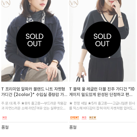
T 프리미엄 알파카 블랜드 니트 자켓형
T 블랙 울 레글런 더블 진주 가디건 *10
가디건 (2color)* 수입실 중량감 가득
게이지 밀도있게 완성된 단정하고 편안
넣어 7게이지~포근함이 느껴지는 알파
한 무드 / 디자인적인 요소 암홀 라인에
주.문.대.폭.주 ★8차 출고중~~부드러운 착용감
★ 한정 세일 ★5차 출고중~~~고급나일론 원사
카 스탠카라넥~~~포멀하면서도 캐주얼
래그런 실루엣으로 활동성과 체형을 보
과 자연스러운 소매 라인/여유 있는 실루엣으로
를 믹스해 바디감이 잡혀 마치 자켓처럼 입어도
한 자켓형 가디건
완에 효과적/더블라인이라 팬츠나 스커
편안한 분위기를 선사~알파카 함유량으로 뛰어
근사한~ 은은한 베이지색 컬러실로 포은트를 주
트와 입으시면 너무 멋져요
난 보온성^^무조건 입으셔요~맨살에 닿아도 따
어 여성스럽고 단아하게 ~겨울까지 코트안에 스
가움 없습니다~왠만한 코트보다 따뜻해요^^
커트나 팬츠와 앙상블 느낌으로 연출해보세요
품절
품절
^^