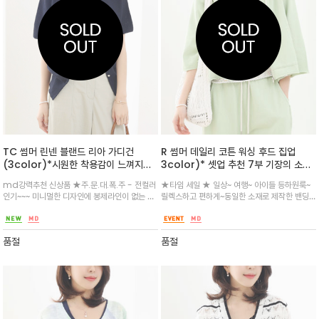
TC 썸머 린넨 블랜드 리아 가디건
R 썸머 데일리 코튼 워싱 후드 집업
(3color)*시원한 착용감이 느껴지는
3color)* 셋업 추천 7부 기장의 소매
쿨썸머 원사로 고급스러운 외관을 연출
와 데끼햄라인으로 디테일로 포인트/라
md강력추천 신상품 ★주.문.대.폭.주 - 전컬러
★타임 세일 ★ 일상~ 여행~ 아이들 등하원룩~
이트 피그먼트 워싱 가공된 면 소재를 사
인기~~~ 미니멀한 디자인에 봉제라인이 없는 홀
릴렉스하고 편하게~동일한 소재로 제작한 밴딩
용한 적당한 크롭 실루엣의 후드 집업
가먼트 /깨끗한 무드의 아이보리 컬러, 차분한 무
팬츠와 함께 캐주얼한 셋업 룩을 완성~부담없는
드의 핑크 컬러,세련된네이비 컬러웨이로 시즌 두
길이와 핏으로 셋업으로 꼭 입으세요^^
루두루 활용하기 좋은 아이템
품절
품절