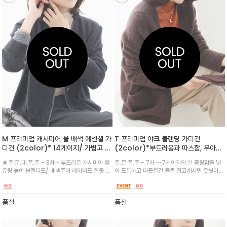
M 프리미엄 캐시미어 울 배색 에센셜 가
T 프리미엄 야크 블랜딩 가디건
디건 (2color)* 14게이지/ 가볍고 따
(2color)*부드러움과 따스함, 우아한
뜻하게~ 배색 디테일 포인트가 돋보이는
야크울 블랜드로 텍스쳐가 고급스럽고
★주.문.대.폭.주 - 3차 ~ 부드러운 캐시미어 함
주.문.폭.주 - 7차 ~~7게이지의 실 중량감을 넣
웨어러블 아이템~
자연스러운 실루엣을 연출해드리며 보송
유량 높여 블랜디드/ 배색주어 레이어드 한듯 슬
어 도톰하고 따듯한건 물론 입고계시면 옷핏이
보송한 외관과 더불어 보온성까지 갖췄
리브와 밑단 배색 포인트/ 군더더기 없는 실루엣
잘 나올수 있도록 정성드려 제작힙을 덮는 긴 기
습니다
으로 다양한 색상의 하의와 코디하기굿
장과 양 옆에 주머니가 있어 아우터로 활용하기
좋은 아이
품절
품절