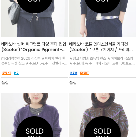
베라노바 썸머 피그먼트 다잉 후디 집업
베라노바 코튼 인디스펜서블 가디건
(3color)*Organic Pigment-
(2color) *코튼 7게이지 / 프리미엄
Dyed 피그먼트 다잉(염색) 특유의 은
공정 / 어깨 사이드 VN 자가드 편직 /
md강력추천 2026 신상품 ★베이지 컬러 한
★창고 대방출 초득템 찬스 ★아이보리 극소량
은하고 바랜 듯한 빈티지한 느낌
아우터 대용까지도 만능템
정수량 득템 찬스 ★주.문.대.폭.주 - 전컬러 ~순
★주.문.대.폭.주 - 4차 리오더 코튼 100프로 나
차발송중`~★세련된 꾸안꾸 템으로 무조건 입으
시~반팔티~어떠한 이너도 소화 가능한 인디스펜
세요 ^^피그먼트 워싱 컬러감과 부드러운 터치
서블 가디건/ 베라노바 각인 우드버튼과 적당한
감이 돋보이는 후드집업으로 활용도 만점/적당
두께감의 탄탄한 조직으로 아우터 역활을 하는
품절
품절
하고 편안한 루즈핏
아이템