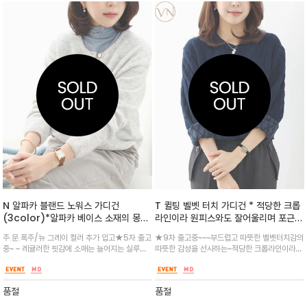
N 알파카 블랜드 노워스 가디건
T 퀼팅 벨벳 터치 가디건 * 적당한 크롭
(3color)*알파카 베이스 소재의 몽글
라인이라 원피스와도 잘어울리며 포근한
몽글한 텍스처와 멋스러운 색감이 사랑
데일리 세미 자켓으로도 활용 굿 / 가볍
주.문.폭주/뉴 그레이 컬러 추가 입고★5차 출고
★9차 출고중~~~부드럽고 따뜻한 벨벳터치감의
스러운 라운드 가디건
고 유연하여 카디건처럼 편안하게 걸치
중~ ~ 레귤러한 핏감에 소매는 늘어지는 실루엣
따뜻한 감성을 선사하는~적당한 크롭라인이라
기 좋으며 깔끔한 라운드넥 디자인이라
으로 코지하면서도 여리여리한 분위기로 여성스
경쾌하게`~포근하게 겨울까지 구스안에까지 함
데일리 만능 아이템
럽고 세련된 캐쥬얼룩을 연출
께 하세요^^
품절
품절