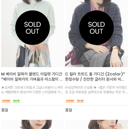
M 베이비 알파카 블랜드 아일렛 가디건
C 컬러 트위드 울 가디건 (2color)*
*베이비 알파카의 가벼움과 따스함이 느
한정수량 / 잔잔한 글리터 원사와 비죠
껴지는 크로쉐가디건
가 믹스된 트위드 니트 카디건
★섬세한 크로셰 디테일과 고급스러움이 느껴지
md강력추천 신상품 ★ ~짧은 기장의 아이템으
는 메탈버튼이 돋보이며 다양한 스타일링에 가볍
로 조금 여유로운 실루엣으로 양옆에는 작은 주
고 따스하게 매치
머니가 배치되어 매력적인 무드
품절
품절