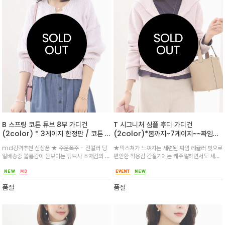
B 스프링 코튼 튜브 8부 가디건
T 시그니처 심플 후디 가디건
(2color) * 3게이지 한정판 / 코튼 소
(2color)*봄까지~7게이지~~짜임의
재의 손뜨개같은 핸드메이드 느낌이매력
섬세함이 돋보이는 가디건 재킷이나 점
md강력추천 신상품 ★ 주문폭주 - 전컬러 당
★텍스쳐가 느껴지는 세련된 짜임 레귤러 핏으로
적인 가디건
퍼 등 아우터와 레이어드하기 좋아 활용
일배송중 볼륨감이 돋보이는 튜브사 소재감의 벌
편안한 착용감 간절기에는 캐주얼하면서도 세련
도가 높은 아이템
키한 짜임으로 흐물거림 없이 실루엣을 연출되며
된 아우터 일상에서 활용도 업
8부기장의 라인디드 실루엣 사랑스러움이 가득
한 니트 가디건
품절
품절