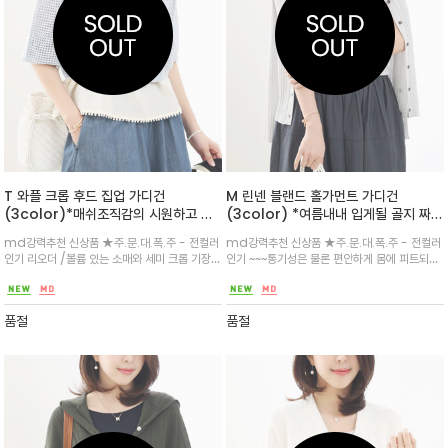
T 와플 크롭 후드 집업 가디건
M 린넨 블랜드 홀가먼트 가디건
(3color)*매쉬조직감의 시원하고 모
(3color) *여름내내 입게될 골지 짜임
던한 느낌의 후드크롭가디건
시원한 소재 / 린넨블랜드의 신축성이
md강력추천 신상품 ★주.문.대.폭.주 - 전컬러
md강력추천 신상품 ★주.문.대.폭.주 - 전컬러
있는 리브드 짜임의 홀가먼트 가디건
인기 리오더 /볼륨 있는 소매와 세미 크롭 기장으
인기 ~~~통기성은 물론 편안하게 몸에 피트되는
로 편안한 착용감은 물론 약간 넉넉한 레귤러 핏
자연스럽고 깔끔한 실루엣과 베이직한 컬러웨이
으로 나시원피스 위에 입어주셔도 좋아요^^
로 다양한 하의와 매치하여 활용 동일한 패턴과
소재의 슬리브리스니트와 함께 매치하여 앙상블
품절
품절
로 추천