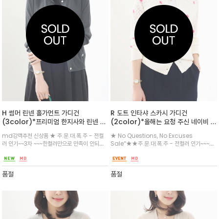
H 썸머 린넨 홀가먼트 가디건
R 도트 인타샤 스카시 가디건
(3color)*프리미엄 한지사와 린넨 블
(2color)*올해는 요청 주신 네이비 입
랜드 / 레이온까지 들어가 부드럽고 시
고 되었습니다^^매 시즌 고객님 요청으
md강력추천 신상품 ★ 주.문.대.폭.주 - 전컬
★ No Questions, No Excuses
원하며 고급기술력의 무봉제 편직으로
로 제작되는^^ 히트 아이템 / 레귤러 핏
러 인기~~3차 ~~~한컬러만으로 만족이 안되는
Sale”★★주.문.대.폭.주 - 전컬러 인기~~~3
편안한 움직임과 언제나 잘 어울어지는
크루넥 실루엣의 스카시도트가디건
아이템이 되실거에요^^견고하고 잘 짜여진 원
차 4/28일~~~인타샤 와 스카시 편직으로 다양
사의 탄탄하고 부드러운 터치감과 청량한~ 뜨거
한 공정으로 고급스럽고 살에 닿는 촉감 시원하
워지는 여름 내내 / 필수~
며 기분 전환하기 좋은 화사한 핑크 도트패턴과
품절
품절
어디에나 세련된 무드의 네이비 컬러웨이