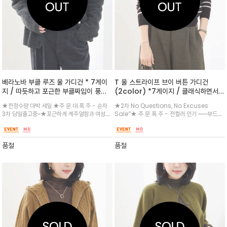
베라노바 부클 루즈 울 가디건 * 7게이
T 울 스트라이프 브이 버튼 가디건
지 / 따듯하고 포근한 부클짜임이 풍성
(2color) *7게이지 / 클래식하면서도
하고 루즈핏으로 자연스럽게 체형을 커
경쾌한 무드의 스트라이프 브이넥 니트
★한정수량 대박 세일 ★주 문.대.폭.주 - 순차
★2차 No Questions, No Excuses
버하면서 세련된 핏
가디건
3차 당일출고중~★포근하게 케주얼함과 여성스
Sale”★ 주.문.폭.주 - 전컬러 인기 ~~~부드러
러움을 동시에 갖췄으며, 단독 혹은 터틀넥, 셔츠
운 니트 소재로 제작되어 편안한 착용감을 선사
등과 레이어드하여 감각적인 겨울 룩을 완성해
하며, 촘촘한 짜임으로 보온성좋고 도회적이고 깔
보세요.넉넉한 루즈핏으로 제작되어 편안
끔한 무드로 차분한 컬러 바탕에 깔끔한 화이트
품절
품절
스트라이프 패턴이 더해져 세련되고 정제