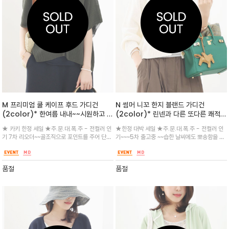
M 프리미엄 쿨 케이프 후드 가디건
N 썸머 니꼬 한지 블랜드 가디건
(2color)* 한여름 내내~~시원하고 릴
(2color)* 린넨과 다른 또다른 쾌적함
렉스한 무드/살에 닿는 시원한 레이온
과 시원함이 느껴지는 한지사 가디건
★ 카키 한정 세일 ★주.문.대.폭.주 - 전컬러 인
★한정 대박 세일 ★주.문.대.폭.주 - 전컬러 인
혼방의 쿨니트 소재의 후드가디건
기 7차 리오더~~골조직으로 포인트를 주어 단조
기~~~5차 출고중 ~~습한 날씨에도 뽀송함을 잃
롭지 않은 디자인을 완성 청량한 촉감과 여유있
지 않는 자체 제습역할을 하며 얕은 브이넥에 크
는 실루엣으로 슬리브와 매치하기 좋으며 캐쥬얼
롭한 기장이라 툭 걸쳐입기 좋은 실루엣
하고 우아하게 다양한 아이템과 매치
품절
품절