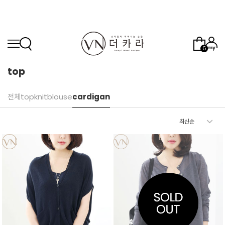
0
top
전체
top
knit
blouse
cardigan