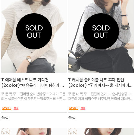
T 에어울 베스트 니트 가디건
T 캐시울 풀케이블 니트 후디 집업
(2color)*여유롭게 레이어링하기 좋
(3color) *7 게이지~~울 캐시미어
은 베스트 /굵은 리브짜임과 무늬감을
혼방 소재의 케이블 짜임이 돋보이는 집
주.문.폭.주 - 컬러별 순차 발송중~~어깨가 드롭
주.문.대.폭.주 - 전컬러 인기~~~순차발송중~~
더하며 풀 오픈되는 형태와 양사이드 트
업 카디건
되는 실루엣으로 여유로운 느낌을주는 베스트 가
후드와 지퍼 여밈으로 캐주얼한 연출이 가능한
임이 활동성을 더합니다^^
디건~내추럴하게 흐르는실루엣이 멋스러우며 세
아이템으로 군더더기 없는 깔끔한 디자인의 적당
련된 디자인으로 추천해요^^
한 크롭라인으로 어디에나 어울리며 가을겨울봄
까지 3계절 활용하세요~믿고 입는 더카라
품절
품절