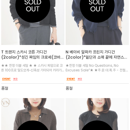
T 트랜지 스카시 코튼 가디건
N 베이비 알파카 프린지 가디건
(2color)*성긴 짜임의 크로셰(코바
(2color)*밑단과 소매 끝에 자연스러
늘) 니트 조직이 포근한 느낌을 동시에
운 데미지 디테일을 넣어 빈티지하면서
★★ 한정 더블 세일 ★ ★ 스카시 짜임으로 코
★한정 더블 세일 No Questions, No
주며 캐주얼한 무드
도 트렌디한 무드를 연출했습니다.
튼 100프로 밀도있게~신축성 가미되어 카라가
Excuses Sale”★ ★주.문.대.폭.주 - 전컬러
있는 디자인으로 단정하면서도 멋스럽게 연출할
인기~~순차발송중~~★메리노울과 캐시 혼방되
수 있습니다. 넉넉한 루즈핏으로 편안하게 착용
어 원단 부드럽고 따뜻하며 네이비와 화사한 옐
로우 두 가지 컬러로 준비되어 캐주얼하고 감각
품절
품절
적인 데일리룩 /