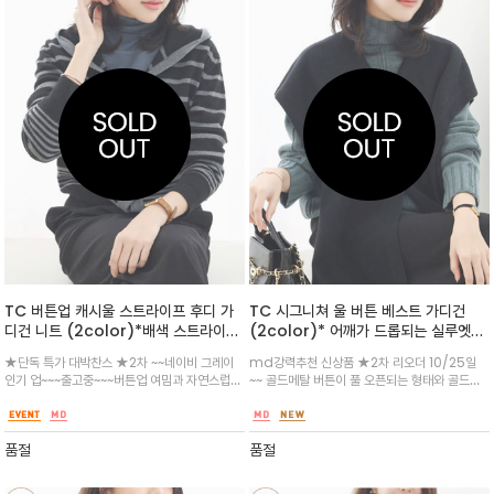
TC 버튼업 캐시울 스트라이프 후디 가
TC 시그니쳐 울 버튼 베스트 가디건
디건 니트 (2color)*배색 스트라이프
(2color)* 어깨가 드롭되는 실루엣으
패턴으로 특별함을 더한 카디건
로 여유로운 느낌을 주는 베스트 가디건
★단독 특가 대박찬스 ★2차 ~~네이비 그레이
md강력추천 신상품 ★2차 리오더 10/25일
인기 업~~~출고중~~~버튼업 여밈과 자연스럽게
~~ 골드메탈 버튼이 풀 오픈되는 형태와 골드메
후드로 이어지며 단추를 모두 채워 풀오버로 또
탈 버튼이 풀 오픈되는 형태와 베스트와 케이프
는 이너와 함께 카디건으로도 착용이 가능 어부
투웨이 디자인 / 활용도 만점 분위기 만점~
바로도 이쁘고 가을겨울봄까지 유용한 세련되고
품절
품절
이쁜 아이템