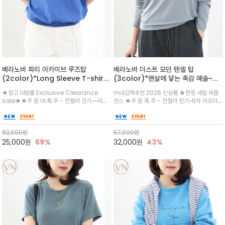
베라노바 파리 아카이브 루즈탑
베라노바 더스트 모던 텐셀 탑
(2color)*Long Sleeve T-shir
(3color)*맨살에 닿는 촉감 예술~울
두껍지않은 소재로 초여름에도 반바지에
과 텐셀 소재가 블렌딩되어 피부에 닿는
★창고 대방출 Exclusive Clearance
md강력추천 2026 신상품 ★한정 세일 득템
입어도 너무 좋습니다
촉감이 매우 부드럽고 가벼운 롱슬리브
sale★★주.문.대.폭.주 - 전컬러 인기~~리오
찬스 ★주.문.폭.주 - 전컬러 인기~6차 리오더
티셔츠
더 3차 3/29★입체 패턴으로 제작되 세련된 루
4/5일~~~자연스럽게 흐르는 듯한 드레이프 실
즈핏 /전면의 세련된 타이포그래피 그래픽이 경
루엣이 체형을 여리여리하게 연출해주며, 단독 착
쾌한 무드/ 여유 있게 떨어지는 오버핏 실루엣이
용만으로도 세련된 무드를 선사/ 베이직하면서
82,000
원
57,000
원
체형을 자연스럽게 커버 일상 속에서 파리
도 차분한 컬러웨이로 여름에도굿
25,000
원
69%
32,000
원
43%