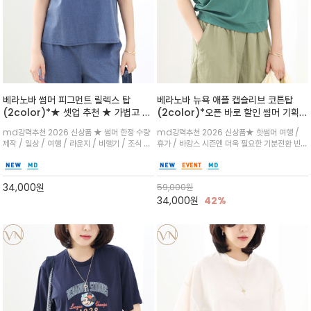
베라노바 썸머 피그먼트 릴렉스 탑
베라노바 뉴욕 애플 캡슬리브 코튼탑
(2color)*★ 셋업 추천 ★ 가볍고 부
(2color)*오픈 바로 할인 썸머 기획
드러운 터치감이 돋보이는 피그먼트 코
★ 한정수량 제작 ★ 강연 코튼으로 빈
md강력추천 2026 신상품 ★ 썸머 한정 수량
md강력추천 2026 신상품★ 핫썸머 여행 /
튼 소재로 완성
티지 프린트로 여름 하의와 모두 잘어울
제작 / 일상 / 여행 / 라운지 / 비행기 / 조식 /
휴가 / 바캉스 시즌엔 더욱 필요한 기분전환 빈티
리는 그래픽
꾸안꾸 이지 컴포트 라인으로 얇고 부드러운 피
지 무드★ 부드럽고 유연한 강연 코튼 소재로 피
그먼트로 제작되어 편하고 가볍게 후회없으실 아
부에 산뜻하게 닿는 프리미엄 /답답함 없는 라운
이템 입니다
드 넥라인과 자연스럽게 어깨를 감싸는 캡슬리브
34,000
원
59,000
원
디자인이 팔 라인을 더욱 날씬
34,000
원
42%