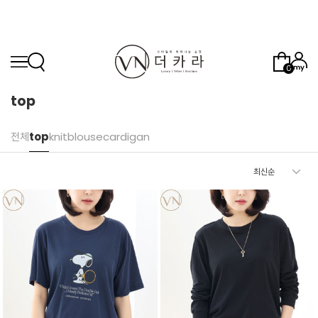
0
top
전체
top
knit
blouse
cardigan