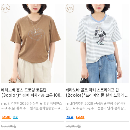
베라노바 홀스 드로잉 코튼탑
베라노바 골프 미키 스트라이프 탑
(3color)* 썸머 피치가공 코튼 100프
(2color)*프리미엄 쿨 실키 느낌의 폴
로 / 에스파스(Espace) 드로잉 여백
리소재와 스판으로 한 경쾌하게 여름내
md강력추천 2026 신상품 ★ 할인 득템찬스
md강력추천 2026 신상품 ★한정 수량 득템
의 미를 살려 말의 윤곽선만 스케치하여
내 ★골프 미키티 포함 구매및 20만원
~~★주.문.대.폭.주 - 컬러별 순차발송중~~★프
찬스 ★주.문.대.폭.주 - 전컬러 인기~순차발송
감성을 담은 아이템
넘는 구매고객님께는 타이틀리스트 베라
랑스 감성의 포근하면서도 우아한 무드를 담은
중~★ 화이트 바탕에 그레이·스카이블루 스트라
노바 골프공 2피스 3구 증정(소진시 마
말(Horse) 드로잉 티셔츠는 여유로운 실루엣과
이프가 산뜻한 컬러감을 연출/안정감 있는 라운
감)★
감각적인 아트워크로 고급스러운 여름 스타일링
드 넥라인과 여유있는 스탠다드 핏으로 여름내내
56,000
원
59,000
원
을 완성할 수 있습니다
이쁘게 입으세요 ^^