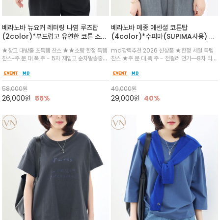
베라노바 뉴요커 레터링 나염 루즈탑
베라노바 메종 에센셜 코튼탑
(2color)*부드럽고 유연한 코튼 소재
(4color)*수피마(SUPIMA사용) 레
가 몸을 따라 자연스럽게 흐르듯 떨어져,
귤러한 사이즈로 편안한 착용감을 전하
★창고 대방출 초득템 찬스 ★★소량 한정 득템
md강력추천 2026 신상품 ★한정 세일 득템
박시한 사이즈임에도 오히려 체형을 슬
는 레터링 티셔츠
찬스~주.문.대.폭.주 - 5차 재입고 순차발송중
찬스 ★주.문.대.폭.주 - 전컬러 인기~~8차 리오
림하고 가녀리게 보여줍니다
`~★ 맨살에 닿아도 기분 좋은 부드러운 코튼이
더 ~화이트 입고 ★ 데일리 아이템 /고유의 그래
몸을 감싸 안는 듯한 여유로운 느낌을 주어, 내추
픽이나 컬러 조합을 통해 'Essential'한 무드를
럴하면서도 한여름까지 입는 프리미엄 코튼/반
트렌디하게 해석/범용성이 좋아 여름내내 입기
58,000
원
49,000
원
바지에 루즈하게 입어도 시크
좋은 컬러웨이와 디자인입니다^^
26,000
원
55%
29,000
원
40%