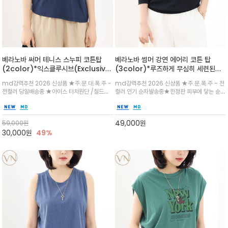
베라노바 써머 테니스 스누피 코튼탑
베라노바 썸머 강연 에어리 코튼 탑
(2color)*익스클루시브(Exclusive
(3color)*루즈하게 무심히 세련된핏/
라인) /성별과 나이에 구애받지 않고 누
여름 원단 공기처럼 가벼운 촉감/바람을
md강력추천 2026 신상품 ★주.문.대.폭.주 -
md강력추천 2026 신상품 ★주.문.폭.주 - 전
구나 편안하게 여유로운 사이즈의 시원
품은 시원함: 우수한 통기성
전컬러 당일배송중 ★아이스 터치원단 /칠드하
컬러 인기 순차발송중★한정판 피부에 닿는 순간
한 프리미엄 강연 코튼 / 아이코닉한 스
고 유쾌한 디자인 / 주말 모임룩, 여행룩까지 편
느껴지는 프리미엄 강연면의 고슬고슬하고 산뜻
누피 아트웍
안하면서도 감각적인 매일 손이 가는 디자인 속
한 터치감~★여름에 오히려 이런티을 입으셔야
에 여유로운 감성을 담은 아이템
자외선 / 냉방차단은 물론 꾸안꾸 세련미~캐쥬얼
49,000
원
59,000
원
을 즐기실수 있습니다^^
30,000
원
49%