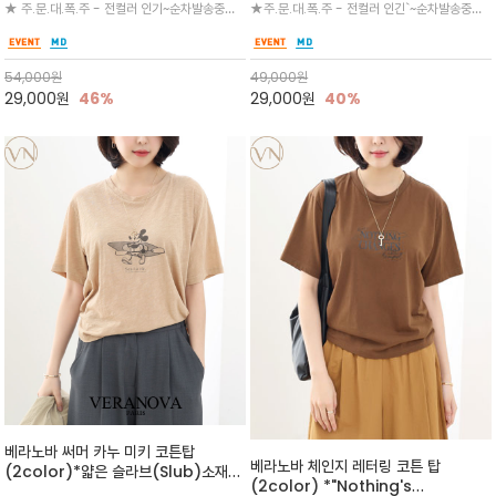
★ 주.문.대.폭.주 - 전컬러 인기~순차발송중
★주.문.대.폭.주 - 전컬러 인긴`~순차발송중
VN13 코튼 티셔츠
매끄러운 터치감
~~3차 리오더 ★ 기분좋게 적당히 슬림하게~ 편
~★ 바디라인에 너무 붙지 않으면서도 단정하게
안함을 동시에 느낄수 있으며 차분하고 필요한
떨어지는 핏으로, 단독 착용 시에도 꾸안꾸(꾸민
컬러웨이로 단독 또는 린넨 자켓/ 여름점퍼 안에
듯 안 꾸민 듯) 에센셜 무드를 연출하세요
54,000
원
49,000
원
코디하기 만능템 입니다^^
29,000
원
46%
29,000
원
40%
베라노바 써머 카누 미키 코튼탑
베라노바 체인지 레터링 코튼 탑
(2color)*얇은 슬라브(Slub)소재
(2color) *"Nothing's
부드럽고 폭염에도 시원하게 착용 가능