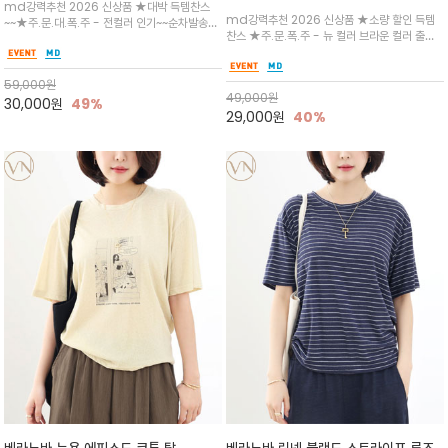
md강력추천 2026 신상품 ★대박 득템찬스
change"아무것도 하지않으면 아무일
하며, 몸에 잘 달라붙지 않아 쾌적
md강력추천 2026 신상품 ★소량 할인 득템
~~★주.문.대.폭.주 - 전컬러 인기~~순차발송중
도 일어나지않는것/감각적인 레터링 프
찬스 ★주.문.폭.주 - 뉴 컬러 브라운 컬러 출시~
~★썸머 무드의 프린트가 매력적이며 여유 있는
린팅이 돋보이는 베라노바 티셔츠
전컬러 인기~~~2차 리오더 ★블랙 레터링으로
드롭숄더 핏과 부드러운 라운드넥이 편안하며, 앞
무드를 만들고 기본 베이스의 컬러감이라 출근시
면 캐릭터 프린트가 캐주얼한 포인트를 더해줍니
팬츠나 데님등에 모두 잘 어울리는 디자인 /부드
59,000
원
다.
49,000
원
럽고 유연한 코튼 소재로 편안
30,000
원
49%
29,000
원
40%