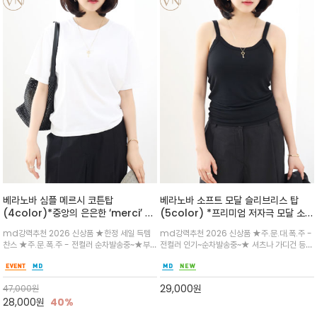
베라노바 심플 메르시 코튼탑
베라노바 소프트 모달 슬리브리스 탑
(4color)*중앙의 은은한 ‘merci’ 레
(5color) *프리미엄 저자극 모달 소재
터링이 담백한 포인트가 되어주는 코튼
사용 / Ultra-soft skin-friendly
md강력추천 2026 신상품 ★한정 세일 득템
md강력추천 2026 신상품 ★주.문.대.폭.주 -
반팔 티셔츠
modal/실크를 입은 듯한 착각 자연에
찬스 ★주.문.폭.주 - 전컬러 순차발송중~★부
전컬러 인기~순차발송중~★ 셔츠나 가디건 등
서 온 친환경 소재로, 답답함 없이 가볍
드럽고 탄탄한 코튼 소재감으로 편안하게 착용되
한여름에도 이너 나시가 필요할때~셔츠, 블라우
고 세련된 데일리 이너웨어
며, 네이비·차콜·크림 옐로우 등 차분한 컬러감이
스, 자켓 안에 이너로 활용하면 출근룩·모임룩·데
세련된 무드를 더해줍니다/스탠다드 핏, 골반선
일리룩까지 깔끔하고 세련되게 완성
29,000
원
47,000
원
에 자연스럽게 떨어지는 기장감
28,000
원
40%