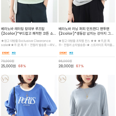
베라노바 레터링 랑데부 루즈탑
베라노바 러닝 퍼피 민트캔디 맨투맨
(2color)*부드럽고 쾌적한 코튼 소재
(2color)*생동감 넘치는 강아지 그래
에 감각적인 타이포그래피로 포인트를
픽과 'PARIS' 레터링이 어우러진 위트
★창고 대방출 Exclusive Clearance
★창고 대방출 초득템 찬스 ★★ ★주,문.폭.
준 티셔츠입니
있는 디자인의 맨투맨
sale★★주.문.폭.주 - 전컬러 발송중 ~~RVN
주- 전컬러 순차발송중~★ 스트라이프 특허출원
이니셜리즘 풀자수 /쾌적한 코튼 소재로 제작되
원단으로~ 소매를 걷어도 포인트로 엣지 보이지
어 흐트러짐 없는 실루엣을 유지하며 민트와 블
않는 곳까지 세심한 디테일 / 데님이나 슬랙스 등
루 보카시 컬러 자체만으로도 이쁜~일상의 룩에
다양한 하의와 매치해 산뜻한 데일리룩을 연출하
79,000
원
86,000
원
캐쥬얼 감성을 더해줄 에센셜 아이템
기 좋습니다.
25,000
원
68%
28,000
원
67%