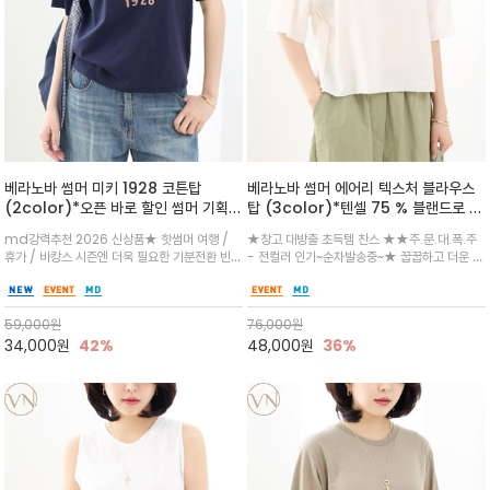
베라노바 썸머 미키 1928 코튼탑
베라노바 썸머 에어리 텍스처 블라우스
(2color)*오픈 바로 할인 썸머 기획
탑 (3color)*텐셀 75 % 블랜드로 가
★ 한정수량 제작 ★ 오가닉 코튼으로
볍고 시원하게 / 담백한 아이보리와 클
md강력추천 2026 신상품★ 핫썸머 여행 /
★창고 대방출 초득템 찬스 ★★주.문.대.폭.주
빈티지 프린트로 여름 하의와 모두 잘어
래식한 블랙 컬러가 세련된 분위기를 더
휴가 / 바캉스 시즌엔 더욱 필요한 기분전환 빈티
- 전컬러 인기~순차발송중~★ 꿉꿉하고 더운 여
울리는 그래픽
하며, 여유로운 세미 루즈핏과 자연스럽
지 무드가 돋보이는 에센셜★네이비와 차분한 카
름에 시원하게 피부에 들러붙지 않는 텐셀 원단
게 떨어지는 실루엣이 편안하면서도 단
키 컬러 위에 빈티지한 크랙 효과의 레트로 감성
과 시원한 나일론 혼방/ 넥라인과 사이드배색은
정한 인상을 연출
그래픽을 더해 캐주얼하면서도 세련된 분위기를
코튼으로 편하게~깔끔한 라운드 넥과 드롭 숄더
59,000
원
76,000
원
완성
디자인
34,000
원
42%
48,000
원
36%