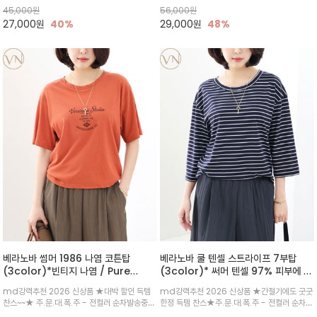
룩이 완성/ 일상 / 여행/원마일웨어
한 원단을 사용해 데일리 코디 만능 아이템
45,000
원
56,000
원
27,000
원
40%
29,000
원
48%
베라노바 썸머 1986 나염 코튼탑
베라노바 쿨 텐셀 스트라이프 7부탑
(3color)*빈티지 나염 / Pure
(3color)* 써머 텐셀 97% 피부에 닿
Organic Cotton 100% 가볍게 입
는 순간 느껴지는 쿨링 터치의 여름 텐셀
md강력추천 2026 신상품 ★대박 할인 득템
md강력추천 2026 신상품 ★간절기에도 굿굿
어도 룩에 감도가 살아나는 베라노바 스
소재
찬스~~★ 주.문.대.폭.주 - 전컬러 순차발송중
한정 득템 찬스★주.문.대.폭.주 - 전컬러 순차발
튜디오 티셔츠
~~★살에 닿는 시원한 촉감 강연 코튼 소재로 여
송중~3차 리오더~~★스트라이프 패턴에 여유