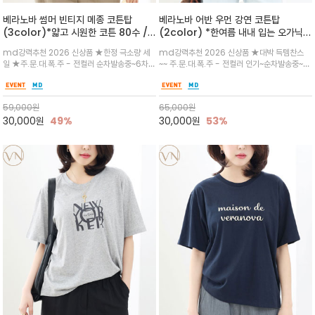
베라노바 썸머 빈티지 메종 코튼탑
베라노바 어반 우먼 강연 코튼탑
(3color)*얇고 시원한 코튼 80수 /
(2color) *한여름 내내 입는 오가닉
후가공(워싱)을 거쳐, 빈티지한 색감과
강연 코튼 / Partial Printing/라인
md강력추천 2026 신상품 ★한정 극소량 세
md강력추천 2026 신상품 ★대박 득템찬스
통기성이 좋은 아이템으로 뜨거운 여름
워크 (Line Work) & 스케치/감각적
일 ★주.문.대.폭.주 - 전컬러 순차발송중~6차
~~ 주.문.대.폭.주 - 전컬러 인기~순차발송중~★
에도 시원한 아이템
인 아트워크 프린트가 시선을 끄는 루즈
리오더★땀 흡수와 건조가 빨라 한여름 제품처럼
시원한 터치감의 오가닉 강연 코튼 소재로 편안
핏 강연티셔츠
가벼운 감성 데일리 코디 / 은은한 컬러감과 메종
한 착용감을 선사하며, 자연스럽게 떨어지는 실루
드 레터링 디테일이 더해져 과하지 않으면서도
엣이 편안하며 ★도회적인 무드로 루즈하게 단독
59,000
원
65,000
원
세련된 분위기
으로도 포인트가 되며, 데일리 활
30,000
원
49%
30,000
원
53%