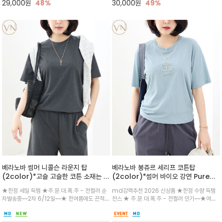
29,000
원
48%
30,000
원
49%
베라노바 썸머 니콜슨 라운지 탑
베라노바 봉쥬르 세리프 코튼탑
(2color)*고슬 고슬한 코튼 소재는 특
(2color)*썸머 바이오 강연 Pure
유의 통기성과 드라이한 텍스처로 무심
Cotton / 세리프 폰트를 선택하고 감
★한정 세일 득템 ★주.문.대.폭.주 - 전컬러 순
md강력추천 2026 신상품 ★한정 수량 득템
한듯 시크하게
성적인 프랑스어 수식어를 조합
차발송중~~2차 6/12일~~★ 한여름에도 끈적임
찬스 ★ 주.문.대.폭.주 - 전컬러 인기~~★여름
없이 시원하게 입을 수 있는 소재로 같은 소재 팬
의 시원한 감성/자연스러운 필기체 파리지앵의
츠와 셋업으로 입으면 감도 있는 데일리 라운지
여유로운 감성/피부에 닿는 순간 기분 좋은 청량