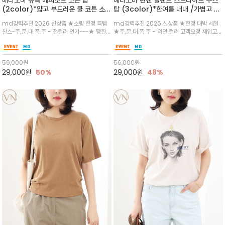
베라노바 뉴욕 에피소드 코튼 탑
베라노바 린넨 블랜드 스트라이프 루즈
(2color)*얇고 부드러운 쿨 코튼 소재
탑 (3color)*한여름 내내 /가볍고 통
/ 릴렉스드 핏 (Relaxed Fit) 편안하
기성 좋은 린넨 혼방 텍스처로 여름까지
md강력추천 2026 신상품 ★소량 한정 득템
md강력추천 2026 신상품 ★한정 대박 세일
고 자연스러운 멋이 있는 핏으로 여름내
쾌적하게 착용되는 스트라이프 티셔츠/
찬스~주.문.대.폭.주 - 전컬러 인기~~~★ 쨍한듯
★주.문.대.폭.주 - 와인 컬러 고객요청 재입고~
내 편하고 감각적으로 입으세요
여유 있는 루즈핏과 자연스럽게 흐르는
세련된 컬러감에 빈티지한 무드의 아트 프린팅과
3차 리오더 5/28일~~전컬러 인기~순차발송중
실루엣
내추럴한 컬러감이 매력적인 티셔츠/여유로운
~★ 린넨 특유의 드라이한 촉감과 통기성으로 한
실루엣과 부드러운 터치감으로 편안하게 착용
여름에도 쾌적함을 유지/몸에 붙지 않아 자연스
59,000
원
56,000
원
럽게 체형을 커버
29,000
원
50%
29,000
원
48%