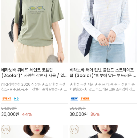
베라노바 뤼네뜨 세인트 코튼탑
베라노바 써머 린넨 블랜드 스트라이프
(2color)* 시원한 강연사 사용 / 얇고
탑 (3color)*피부에 닿는 부드러운 촉
가벼우면서도 실의 꼬임 덕분에 원단이
감으로 가공된 린넨 특유의 통기성과 자
md강력추천 2026 신상품 ★소량 한정 득템
★한정 득템 세일 ★주.문.대.폭.주 - 전컬러 순
피부에 잘 달라붙지 않아 통기성이 탁월
연스러운 질감에 폴리에스터의 형태 안
찬스~★주.문.폭.주 - 전컬러 순차발송중~★ 감
차발송중~★ 얇고 부드러운 코튼 소재감이 산뜻
정성을 더한 원단
각적인 선글라스 프린트/안정감 있는 라운드 넥
하게 닿는 스트라이프 롱슬리브탑 / 가볍게 흐르
라인과 여유 있는 스탠다드 핏으로 부담 없이 착
는 여유핏이 체형을 자연스럽게 여리하게 보이게
용/과하지 않은 프린트 디테일이 룩에 세련된 위
하며 자외선 차단/여행/ 장마등 간절기까지 롱템
54,000
원
59,000
원
트를 더해 데일리 룩에 포인트
으로 입어주세요
30,000
원
44%
38,000
원
35%