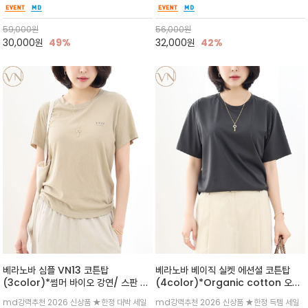
유 있는 핏과 경쾌한 기장감이 자연스럽게 체형
있는 드롭숄더와 7부 소매가 더해져 팔 라인을
을 커버/빈티지한 레터링 프린트가 은근한 포인
자연스럽게 커버해주는 아이템/얇고 가벼운 터
59,000
원
56,000
원
트가 되어 데님이나 린넨 팬츠와 감
치감으로 편안
30,000
원
49%
32,000
원
42%
베라노바 심플 VN13 코튼탑
베라노바 베이직 실켓 에션셜 코튼탑
(3color)*썸머 바이오 강연/ 스판 너
(4color)*Organic cotton 오가
무 좋고 옷감 시원한 프리미엄 소재 / 군
닉 코튼 100% 세련되고 기본 컬러 웨이
md강력추천 2026 신상품 ★한정 대박 세일
md강력추천 2026 신상품 ★한정 득템 세일
더더기 없이 깔끔한 무드가 매력적인
로 실켓 베이직 코튼으로 은은한 광택과