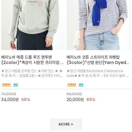
베라노바 메종 드롭 루즈 맨투맨
베라노바 코튼 스트라이프 와펜탑
(2color)*촉감이 시원한 프리미엄 코
(3color)*선염 원단(Yarn Dyed
튼/ 넥라인의 V자 스티치와 여유로운 드
Fabric)/ 소매 라인에 더해진 미니멀
★창고 대방출 초득템 찬스 ★대박 찬스 ★ ★
★창고 대방출 Exclusive Clearance
롭 숄더가 빈티지한 무드를 연출
한 'VN' 로고 자수가 은은한 포인트가
주.문.폭.주 - 당일출고중~~★감각적인 타이포
sale★★주.문.대.폭.주 - 3차 리오더 블루 그
되어주며, 톡톡한 코튼 소재로 제작되어
그래피와 스탬프 프린팅이 특징이며, 편안한 실루
린 ~★감각적인 컬러 구성으로 단독 착용은 물론
늘어짐 없이 탄탄한 실루엣을 유지
엣으로 자연스러운 핏을 선사~유니섹스한 스타
가디건이나 자켓 안에 레이어드하기에도 완벽한
일이면서 데일리 원마일 스웨트 팬츠나 데님 또
아이템/ 일반적인 면이 아닌 선염원단으로 단독
79,000
원
66,000
원
는 반바지와도 굿
으로 입으셔도 핏과 스타일이 나는 원단
34,000
원
56%
20,000
원
69%
MORE +