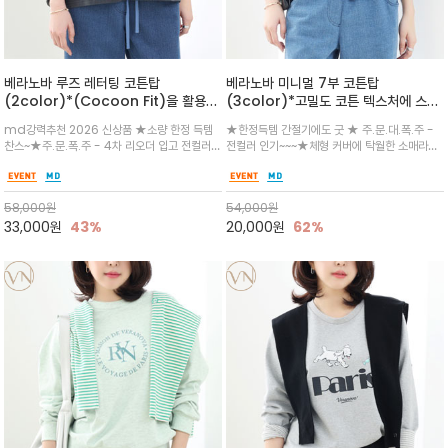
베라노바 루즈 레터팅 코튼탑
베라노바 미니멀 7부 코튼탑
(2color)*(Cocoon Fit)을 활용해
(3color)*고밀도 코튼 텍스처에 스판
어깨선이 드롭된 오버사이즈 실루엣과
이 더해진 원단으로 하나만 입어도 좋은
md강력추천 2026 신상품 ★소량 한정 득템
★한정득템 간절기에도 굿 ★ 주.문.대.폭.주 -
깔끔한 반팔 소매로 편안하고 스타일리
아이템
찬스~★주.문.폭.주 - 4차 리오더 입고 전컬러
전컬러 인기~~~★체형 커버에 탁월한 소매라인
시하게 연출
인기~~★전면 톤온톤 레터링으로 심플하지만 유
으로 제작해드려 팔꿈치 라인 커버되며 탄탄하고
니크한 포인트 빈티지한 느낌의 워싱 처리를 하
부드러운 소재감으로 쾌적한 착용감으로 데일리
고, 둥근 형태를 강조한 체형을 커버하고 세련된
이너
58,000
원
54,000
원
분위기를 연출하는 탑
33,000
원
43%
20,000
원
62%