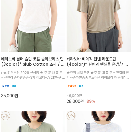
베라노바 썸머 슬럽 코튼 슬리브리스 탑
베라노바 베이직 린넨 라운드탑
(3color)* Slub Cotton 소재 / 쾌
(4color)* 린넨과 텐셀을 혼방/시원
적하고 블랙, 화이트, 소프트 카키 컬러
하고 부드럽게 / 차분하고 세련된 베이
md강력추천 2026 신상품 ★ 주.문.대.폭.주
★한정 세일 득템 ★주.문.대.폭.주 - 전컬러 인
로 구성되어 단독으로도 깔끔
직 컬러웨이 /
- 전컬러 순차발송중~3차 리오더~7/21일~★한
기~~순차발송★부드러운 아이보리 와 클래식한
여름내내 고객님들 원하시는 슬럽 원단/여유 있
블랙, 차분한 브라운 컬러 구성으로 데일리하게
게 떨어지는 스탠다드 핏과 골반선에 걸치는 기
활용하기 좋으며, 은은한 조직감과 자연스러운 루
장감이 부담 없이 착용됩니다. 라운드넥과 넓은
즈핏으로 여리하게 보이게 하는 세련되게 완성하
35,000
원
46,000
원
어깨 라인이 안정감
기 좋은 기본
28,000
원
39%