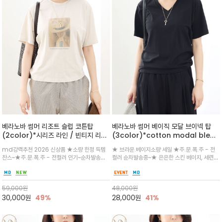
베라노바 썸머 리조트 슬럽 코튼탑
베라노바 썸머 베이직 모달 브이넥 탑
(2color)*시리즈 라인 / 빈티지 리조
(3color)*cotton modal blend
트 무드의 은은한 슬럽 조직감이 느껴지
/부드러운 코튼 터치감이 돋보이는 브이
md강력추천 2026 신상품 ★소량 한정 득템
★ 브라운.베이지소량 세일 ★주.문.폭.주 - 전
는 가벼운 코튼 터치의 반팔 티셔츠입니
넥 반팔 티셔츠
찬스~★주.문.폭.주 - 전컬러 인기~순차발송중
컬러 순차발송중~★ 은은한 스킨 베이지, 세련된
다
~★휴양지의 무드를 살려, 색이 바랜 듯한 세피
블랙, 브라운 컬러로 구성되어 단독으로도 차분한
아(Sepia)나 파스텔 톤의 해변 풍경으로 세련
무드를 완성/과하지 않게 파인 브이넥 라인/여유
된 뮤트톤 컬러 팔레트로 빈티지한 무드의 선샤
있는 스탠다드 핏과 힙선 위로 떨어지는 기장감
59,000
원
48,000
원
인 프린트가 더해져 담백하면서도 감각
데일리
30,000
원
49%
28,000
원
41%