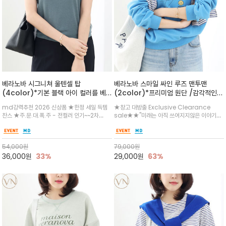
베라노바 시그니쳐 울텐셀 탑
베라노바 스마일 싸인 루즈 맨투맨
(4color)*기본 블랙 아이 컬러를 베
(2color)*프리미엄 원단 /감각적인
이스로 세련되고 차분한 톤 컬러웨이 완
레터링과 귀여운 스마일 그래픽이 조화
md강력추천 2026 신상품 ★한정 세일 득템
★창고 대방출 Exclusive Clearance
료 / 일상에서 가장 자주 찾게 될 '기본
를 이루는 위트 있는 디자인의 맨투맨
찬스 ★주.문.대.폭.주 - 전컬러 인기~~2차
sale★★"미래는 아직 쓰여지지않은 이야기~
템'의 정석을 만나보세요.
3/20일/스테이블한 베이직 라인으로 믿고 구매
기대되는 미래"라는 의미를 담은 베라노바 필기
하세요^^부드럽고 쾌적한 텐셀 소재감으로 피
체 싸인 스마일/여유로운 드롭 숄더 라인이 편안
부에 닿는 감촉이 좋으며, 슬림한듯 부담없는 스
하고 자연스러운 실루엣/데님이나 슬랙스 어디
54,000
원
79,000
원
판으로 내추럴한 핏
에나 경쾌한 데일리 포인트 아이템
36,000
원
33%
29,000
원
63%