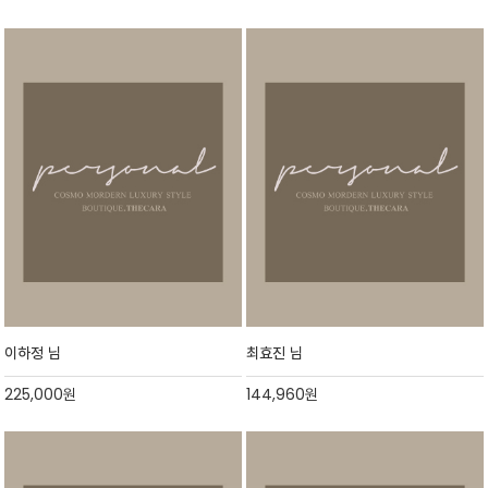
이하정 님
최효진 님
225,000
원
144,960
원