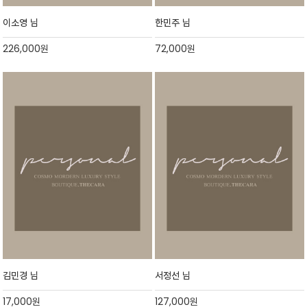
이소영 님
한민주 님
226,000
원
72,000
원
김민경 님
서정선 님
17,000
원
127,000
원