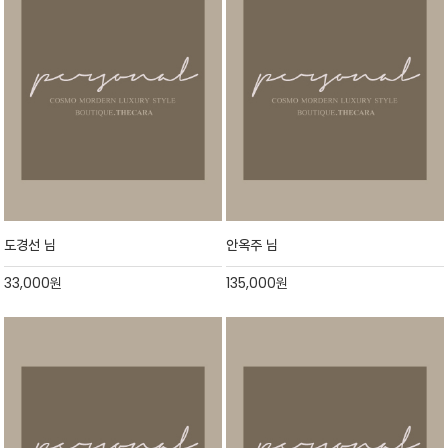
도경선 님
안옥주 님
33,000
원
135,000
원